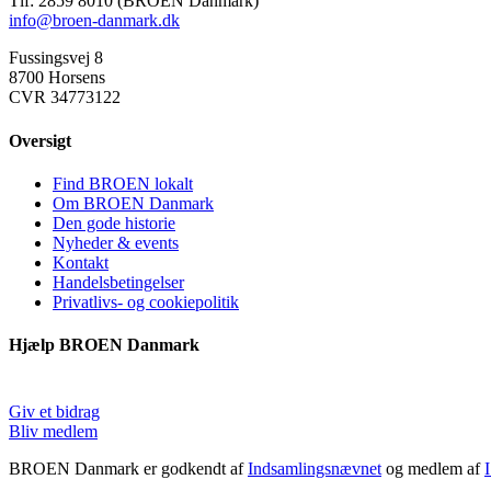
Tlf: 2859 8010 (BROEN Danmark)
info@broen-danmark.dk
Fussingsvej 8
8700 Horsens
CVR 34773122
Oversigt
Find BROEN lokalt
Om BROEN Danmark
Den gode historie
Nyheder & events
Kontakt
Handelsbetingelser
Privatlivs- og cookiepolitik
Hjælp BROEN Danmark
Giv et bidrag
Bliv medlem
BROEN Danmark er godkendt af
Indsamlingsnævnet
og medlem af