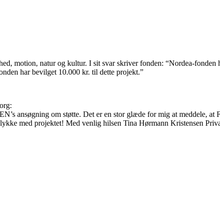
ndhed, motion, natur og kultur. I sit svar skriver fonden: “Nordea-fo
onden har bevilget 10.000 kr. til dette projekt.”
org:
N’s ansøgning om støtte. Det er en stor glæde for mig at meddele, at 
og lykke med projektet! Med venlig hilsen Tina Hørmann Kristensen Priv