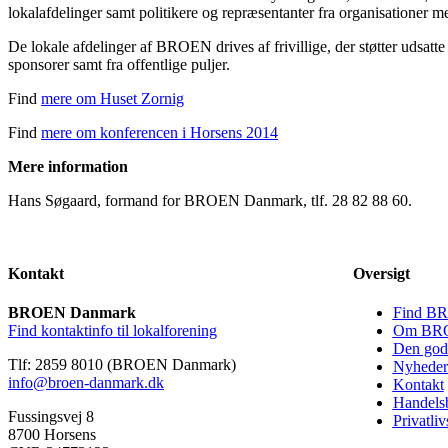
lokalafdelinger samt politikere og repræsentanter fra organisationer me
De lokale afdelinger af BROEN drives af frivillige, der støtter udsatte 
sponsorer samt fra offentlige puljer.
Find
mere om Huset Zornig
Find
mere om konferencen i Horsens 2014
Mere information
Hans Søgaard, formand for BROEN Danmark, tlf. 28 82 88 60.
Kontakt
Oversigt
BROEN Danmark
Find BR
Find kontaktinfo til lokalforening
Om BRO
Den gode
Tlf: 2859 8010 (BROEN Danmark)
Nyheder
info@broen-danmark.dk
Kontakt
Handelsb
Fussingsvej 8
Privatliv
8700 Horsens