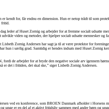
n er kendt for, får endnu en dimension. Hun er netop trådt til som prot
fritid.
 dag leder af Huset Zornig og arbejder for at fremme socialt udsatte men
t udvikle viden og metoder, der hjælper socialt udsatte mennesker og fa
sbeth Zornig Andersen har sagt ja til at være protektor for foreninge
har hun i særlig grad. Samtidig er hendes indsats med Huset Zornig kendt 
N, fordi de arbejder for at bryde den negative sociale arv igennem børns 
så er det i fritiden, det skal ske,” siger Lisbeth Zornig Andersen.
rsen ved en konference, som BROEN Danmark afholder i Horsens med t
og unge er en del af et aktivt fritidsliv sammen med andre børn og un