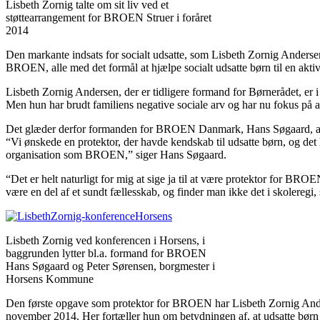
Lisbeth Zornig talte om sit liv ved et
støttearrangement for BROEN Struer i foråret
2014
Den markante indsats for socialt udsatte, som Lisbeth Zornig Anderse
BROEN, alle med det formål at hjælpe socialt udsatte børn til en aktiv 
Lisbeth Zornig Andersen, der er tidligere formand for Børnerådet, er i
Men hun har brudt familiens negative sociale arv og har nu fokus på a
Det glæder derfor formanden for BROEN Danmark, Hans Søgaard, at Li
“Vi ønskede en protektor, der havde kendskab til udsatte børn, og det 
organisation som BROEN,” siger Hans Søgaard.
“Det er helt naturligt for mig at sige ja til at være protektor for BROE
være en del af et sundt fællesskab, og finder man ikke det i skoleregi, 
Lisbeth Zornig ved konferencen i Horsens, i
baggrunden lytter bl.a. formand for BROEN
Hans Søgaard og Peter Sørensen, borgmester i
Horsens Kommune
Den første opgave som protektor for BROEN har Lisbeth Zornig Ande
november 2014. Her fortæller hun om betydningen af, at udsatte børn 