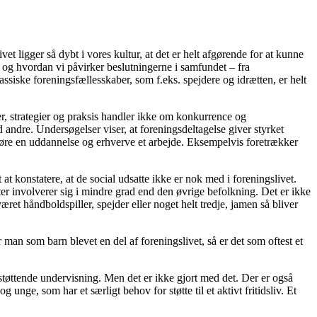
 ligger så dybt i vores kultur, at det er helt afgørende for at kunne
 og hvordan vi påvirker beslutningerne i samfundet – fra
assiske foreningsfællesskaber, som f.eks. spejdere og idrætten, er helt
ier, strategier og praksis handler ikke om konkurrence og
d andre. Undersøgelser viser, at foreningsdeltagelse giver styrket
føre en uddannelse og erhverve et arbejde. Eksempelvis foretrækker
at konstatere, at de social udsatte ikke er nok med i foreningslivet.
er involverer sig i mindre grad end den øvrige befolkning. Det er ikke
æret håndboldspiller, spejder eller noget helt tredje, jamen så bliver
r man som barn blevet en del af foreningslivet, så er det som oftest et
støttende undervisning. Men det er ikke gjort med det. Der er også
nge, som har et særligt behov for støtte til et aktivt fritidsliv. Et