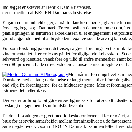
Indlægget er skrevet af Henrik Dam Kristensen,
der er medlem af BROEN Danmarks bestyrelse
Et gammelt mundheld siger, at når to danskere mødes, giver de hinanden
forstå og begå sig i Danmark. Foreningslivet danner rammen om, hvord
planlægningen af lejrturen i skoleklassen til et engagement i et politi
grundlæggende med til at bryde den negative sociale arv og kan sikre
For som forskning på området viser, så giver foreningslivet et unikt fæ
vindermentalitet. Her er fokus på det forpligtigende fællesskab. På den
selvværd og identitet, venskaber og tillid til andre mennesker, samt
over 80 procent af alle erhvervsledere at ansætte medarbejdere der h
Men når nu foreningslivet kan medvi
Danskere med en lang uddannelse er langt mere aktive i foreningslivet
ond vilje fra foreningerne, for de inkluderer gerne. Men et foreningseng
børnene det heller ikke.
Der er derfor brug for at gøre en særlig indsats for, at socialt udsatte
livslangt engagement i samfundsfællesskabet.
En del af løsningen er givet med folkeskolereformen. Her er målet, at
brug for at styrke samarbejdet mellem foreningslivet og de fagpersoner i
samarbejde hvor vi, som i BROEN Danmark, sammen løfter flere udsatt