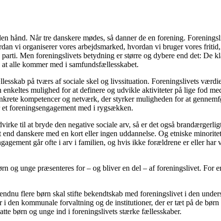
 hånd. Når tre danskere mødes, så danner de en forening. Foreningslivet
an vi organiserer vores arbejdsmarked, hvordan vi bruger vores fritid,
sk parti. Men foreningslivets betydning er større og dybere end det: De kl
, at alle kommer med i samfundsfællesskabet.
llesskab på tværs af sociale skel og livssituation. Foreningslivets værd
 enkeltes mulighed for at definere og udvikle aktiviteter på lige fod me
 konkrete kompetencer og netværk, der styrker muligheden for at gennem
ar et foreningsengagement med i rygsækken.
rke til at bryde den negative sociale arv, så er det også brandærgerligt 
 end danskere med en kort eller ingen uddannelse. Og etniske minoritet
agement går ofte i arv i familien, og hvis ikke forældrene er eller har v
 børn og unge præsenteres for – og bliver en del – af foreningslivet. For e
 endnu flere børn skal stifte bekendtskab med foreningslivet i den under
 den kommunale forvaltning og de institutioner, der er tæt på de børn og u
e børn og unge ind i foreningslivets stærke fællesskaber.