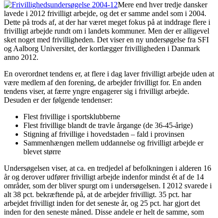
Mere end hver tredje dansker
lavede i 2012 frivilligt arbejde, og det er samme andel som i 2004.
Dette på trods af, at der har været meget fokus på at inddrage flere i
frivilligt arbejde rundt om i landets kommuner. Men der er alligevel
sket noget med frivilligheden. Det viser en ny undersøgelse fra SFI
og Aalborg Universitet, der kortlægger frivilligheden i Danmark
anno 2012.
En overordnet tendens er, at flere i dag laver frivilligt arbejde uden at
være medlem af den forening, de arbejder frivilligt for. En anden
tendens viser, at færre yngre engagerer sig i frivilligt arbejde.
Desuden er der følgende tendenser:
Flest frivillige i sportsklubberne
Flest frivillige blandt de travle årgange (de 36-45-årige)
Stigning af frivillige i hovedstaden – fald i provinsen
Sammenhængen mellem uddannelse og frivilligt arbejde er
blevet større
Undersøgelsen viser, at ca. en tredjedel af befolkningen i alderen 16
år og derover udfører frivilligt arbejde indenfor mindst ét af de 14
områder, som der bliver spurgt om i undersøgelsen. I 2012 svarede i
alt 38 pct. bekræftende på, at de arbejder frivilligt. 35 pct. har
arbejdet frivilligt inden for det seneste år, og 25 pct. har gjort det
inden for den seneste måned. Disse andele er helt de samme, som