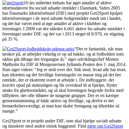
10 års målrettet indsats har øget antallet af aktive
idrætsudøvere fra socialt udsatte områder i Danmark. Siden 2005
har Danmarks Idrætsforbund (DIF) med projekt Get2Sport hjulpet
idrætsforeninger i de mest udsatte boligområder rundt om i landet,
og det har været med at øge antallet af aktive i klubber og
foreninger. I 2009 var der således 6.601 aktive fra udsatte områder i
foreninger under DIF, og det var i 2013 steget til 8.970, en stigning
på 35 %.
“Det er fantastisk, når man
tænker på, at arbejdet virkelig er op ad bakke, og at fodbolden som
sådan gik tilbage det forgangne år,” siger udviklingschef Morten
Mølholm fra DIF til Morgenavisen Jyllands-Posten den 1. maj 2014.
Han siger videre: “Jeg er stolt over det. Stik mod, hvad alle har troet,
kan idrætten og det frivillige foreningsliv en masse ting på det her
område, der er ekstremt svært at arbejde i. De indbyggere, der
kravler opad på statusstigen og får overskud til at hjælpe, flytter
straks fra ghettoområdet, og så skal foreningen begynde forfra med
tilflyttere, der ofte tilhører de tungeste grupper. Der er en kæmpe
gennemstrømning af både aktive og frivillige, og derfor er det
bemærkelsesværdigt, at man kan skabe fremgang og tiltrække så
mange.”
Get2Sport er et projekt under DIF, som skal hjælpe socialt udsatte
og danskere med anden etnisk baggrund. Find
mere om Get2Sport