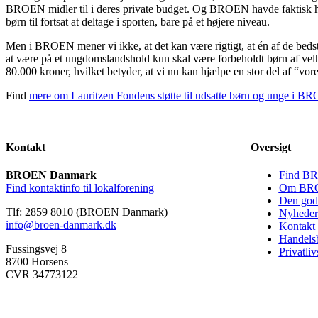
BROEN midler til i deres private budget. Og BROEN havde faktisk helle
børn til fortsat at deltage i sporten, bare på et højere niveau.
Men i BROEN mener vi ikke, at det kan være rigtigt, at én af de bedste
at være på et ungdomslandshold kun skal være forbeholdt børn af velh
80.000 kroner, hvilket betyder, at vi nu kan hjælpe en stor del af “vo
Find
mere om Lauritzen Fondens støtte til udsatte børn og unge i 
Kontakt
Oversigt
BROEN Danmark
Find BR
Find kontaktinfo til lokalforening
Om BRO
Den gode
Tlf: 2859 8010 (BROEN Danmark)
Nyheder
info@broen-danmark.dk
Kontakt
Handelsb
Fussingsvej 8
Privatliv
8700 Horsens
CVR 34773122