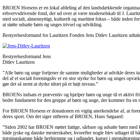
BROEN Horsens er en lokal afdeling af den landsdækkende organisatio
erhvervsdrivende fond, der ud over at være moderselskab til J. Lauri
med socialt, almennyttigt, kulturelt og maritimt fokus – både inden fo
at støtte udsatte børn og unges trivsel og udvikling.
Bestyrelsesformand for Lauritzen Fonden Jens Ditlev Lauritzen udta
Bestyrelsesformand Jens
Ditlev Lauritzen
”Alle børn og unge fortjener de samme muligheder at udvikle deres tal
del af et socialt foreningsliv er en stor styrke for børn og unges opvæ
gør det så nemt at dyrke idræt på et højt niveau.”
BROENs indsats er præventiv og hjælper børn og unge til et aktivt fr
bedre fundament for den gruppe af børn og unge, der kommer fra en 
For BROEN Horsens er donationen en vigtig anerkendelse af, at forenin
deres sport. Om det siger stifteren af BROEN, Hans Søgaard:
”Siden 2002 har BROEN støttet fattige, sårbare og udsatte børn med kon
både jyske og danske mesterskaber, hvorefter nogle blev udtaget ti
træningskampe både herhjemme og i udlandet, kurser i mentaltræning m.