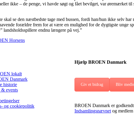
r ikke – de penge, vi havde søgt og fået bevilget, var øremærket til st
 skal se den næstbedste tage med bussen, fordi han/hun ikke selv har råd
avende forældre frem for at være en mulighed for de dygtigste unge spo
re” landsholdsspillere endnu længere på vej.”
BROEN Horsens
Hjælp BROEN Danmark
OEN lokalt
EN Danmark
 historie
Giv et bidrag
Bliv medl
 & events
etingelser
BROEN Danmark er godkendt 
s- og cookiepolitik
Indsamlingsnævnet
og medlem