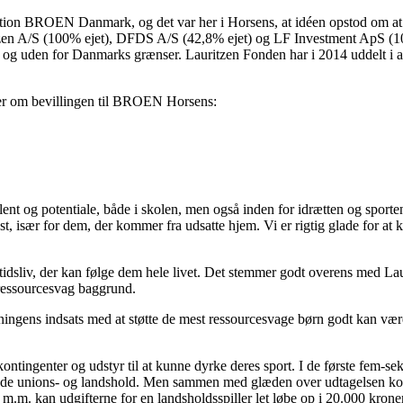
n BROEN Danmark, og det var her i Horsens, at idéen opstod om at hjæl
tzen A/S (100% ejet), DFDS A/S (42,8% ejet) og LF Investment ApS (100%
r og uden for Danmarks grænser. Lauritzen Fonden har i 2014 uddelt i alt
ler om bevillingen til BROEN Horsens:
ent og potentiale, både i skolen, men også inden for idrætten og sport
kst, især for dem, der kommer fra udsatte hjem. Vi er rigtig glade for a
itidsliv, der kan følge dem hele livet. Det stemmer godt overens med L
ressourcesvag baggrund.
gens indsats med at støtte de mest ressourcesvage børn godt kan være f
tingenter og udstyr til at kunne dyrke deres sport. I de første fem-seks
l både unions- og landshold. Men sammen med glæden over udtagelsen 
m. kan udgifterne for en landsholdsspiller let løbe op i 20.000 kroner 