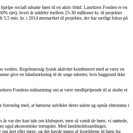
pe socialt udsatte børn til en aktiv fritid. Lauritzen Fonden er en
 ejet), hvert år uddeler mellem 25-30 millioner kr. til projekter
 5,5 mio. kr. i 2014 øremærket til projekter, der har særligt fokus på
ens verden. Regelmæssig fysisk aktivitet kombineret med at være en
t kunne give en håndsrækning til de unge talenter, hvis baggrund ikke
auritzen Fondens målsætning om at være medhjælpende til at skabe et
orenelig med, at børnene udvikler deres talent og opnår elitestatus i
 år var der kun tale om klubsport, men så vandt de børn, vi støttede,
kom også økonomiske trængsler. Med landsholdssamlinger,
om året eller mere, og det havde ingen af forældrene til børn fra