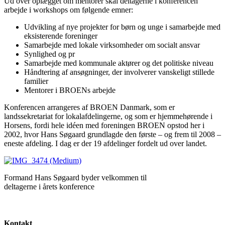
Ud over oplægget om mentorer skal deltagerne i konferencen
arbejde i workshops om følgende emner:
Udvikling af nye projekter for børn og unge i samarbejde med
eksisterende foreninger
Samarbejde med lokale virksomheder om socialt ansvar
Synlighed og pr
Samarbejde med kommunale aktører og det politiske niveau
Håndtering af ansøgninger, der involverer vanskeligt stillede
familier
Mentorer i BROENs arbejde
Konferencen arrangeres af BROEN Danmark, som er
landssekretariat for lokalafdelingerne, og som er hjemmehørende i
Horsens, fordi hele idéen med foreningen BROEN opstod her i
2002, hvor Hans Søgaard grundlagde den første – og frem til 2008 –
eneste afdeling. I dag er der 19 afdelinger fordelt ud over landet.
Formand Hans Søgaard byder velkommen til
deltagerne i årets konference
Kontakt