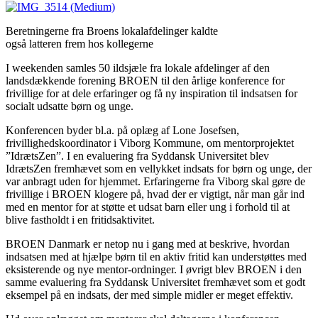
Beretningerne fra Broens lokalafdelinger kaldte
også latteren frem hos kollegerne
I weekenden samles 50 ildsjæle fra lokale afdelinger af den
landsdækkende forening BROEN til den årlige konference for
frivillige for at dele erfaringer og få ny inspiration til indsatsen for
socialt udsatte børn og unge.
Konferencen byder bl.a. på oplæg af Lone Josefsen,
frivillighedskoordinator i Viborg Kommune, om mentorprojektet
”IdrætsZen”. I en evaluering fra Syddansk Universitet blev
IdrætsZen fremhævet som en vellykket indsats for børn og unge, der
var anbragt uden for hjemmet. Erfaringerne fra Viborg skal gøre de
frivillige i BROEN klogere på, hvad der er vigtigt, når man går ind
med en mentor for at støtte et udsat barn eller ung i forhold til at
blive fastholdt i en fritidsaktivitet.
BROEN Danmark er netop nu i gang med at beskrive, hvordan
indsatsen med at hjælpe børn til en aktiv fritid kan understøttes med
eksisterende og nye mentor-ordninger. I øvrigt blev BROEN i den
samme evaluering fra Syddansk Universitet fremhævet som et godt
eksempel på en indsats, der med simple midler er meget effektiv.