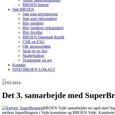
Andre støttemuligheder
BROEN Internt
Støt BROEN
Støt som privatperson
Støt som virksomhed
Bliv medlem
Bliv medlem virksomhed
Bliv frivillig
BROEN Danmark Rundt
CSR og ESG
OK sponsorstøtte
Skab en ny bro
Skattefradrag
Testamente og arv
Kontakt
FIND BROEN LOKALT
22/01/2014
Det 3. samarbejde med SuperBr
BROEN Vejle samarbejder nu også med SuperB
mellem SuperBrugsen i Vejle kommune og BROEN Vejle. Kunderne i den