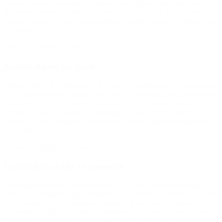
stopper før, han kan indfri sit løfte til dig. Måske bliver det ikke
Barcelona, men han ender i en stor klub en dag, og jeg ved, at han
som det første vil sende en billet til dig. Endnu engang 1000 tak for
hjælpen!”
(Hilsen til BROEN Vejle)
Kontaktlærer på skole
”Siden BROEN Lolland gav XX (14 år) muligheden for at komme
fast i svømmehallen sammen med sine kammerater, har han udviklet
sig helt vildt! Fra at være en stille dreng, der sjældent åbnede
munden, er han nu en dejlig, velfungerende dreng, der gerne giver
udtryk for sine meninger, og som nu er blevet valgt til formand for
elevrådet.”
(Hilsen til BROEN Lolland)
Familiebehandler i kommune
“Amanda havde massivt skolefravær, og der var bekymring for
Amanda, da hun tilbragte meget tid rundt omkring i Randers by med
andre unge, der også manglede noget at lave. Der blev igangsat et
behandlingstilbud af Randers Kommune til Amanda, hvor en stor
del var at prøve at give hende mulighed for at få sunde interesser og