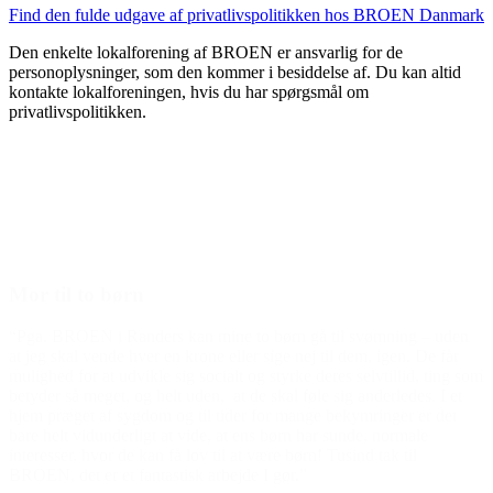
Find den fulde udgave af privatlivspolitikken hos BROEN Danmark
Den enkelte lokalforening af BROEN er ansvarlig for de
personoplysninger, som den kommer i besiddelse af. Du kan altid
kontakte lokalforeningen, hvis du har spørgsmål om
privatlivspolitikken.
Den gode historie
Mor til to børn
“Pga. BROEN i Randers kan mine to børn gå til svømning – uden
at jeg skal vende hver en krone eller sige nej til dem, igen. De får
mulighed for at udvikle sig socialt og styrke deres selvtillid, ting som
betyder så meget, og helt uden, at de skal føle sig anderledes. I et
hjem præget af sygdom og til tider for mange bekymringer er det
bare helt vidunderligt at vide, at ens børn har sunde, normale
interesser, hvor de kan få lov til at være børn! Tusind tak til
BROEN, det er et fantastisk arbejde I gør.”