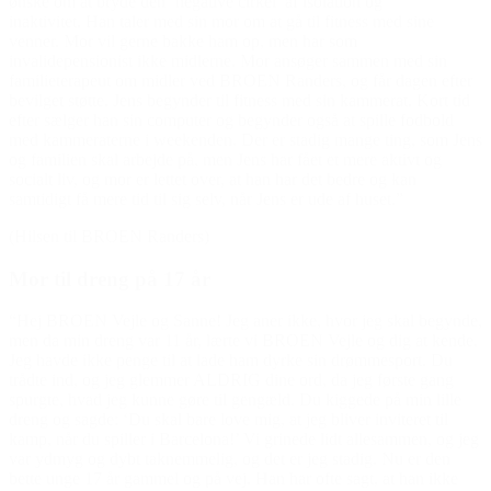
ønske om at bryde den ‘negative cirkel’ af isolation og
inaktivitet. Han taler med sin mor om at gå til fitness med sine
venner. Mor vil gerne bakke ham op, men har som
invalidepensionist ikke midlerne. Mor ansøger sammen med sin
familieterapeut om midler ved BROEN Randers, og får dagen efter
bevilget støtte. Jens begynder til fitness med sin kammerat. Kort tid
efter sælger han sin computer og begynder også at spille fodbold
med kammeraterne i weekenden. Der er stadig mange ting, som Jens
og familien skal arbejde på, men Jens har fået et mere aktivt og
socialt liv, og mor er lettet over, at han har det bedre og kan
samtidigt få mere tid til sig selv, når Jens er ude af huset.”
(Hilsen til BROEN Randers)
Mor til dreng på 17 år
“Hej BROEN Vejle og Sanne! Jeg aner ikke, hvor jeg skal begynde,
men da min dreng var 11 år, lærte vi BROEN Vejle og dig at kende.
Jeg havde ikke penge til at lade ham dyrke sin drømmesport. Du
trådte ind, og jeg glemmer ALDRIG dine ord, da jeg første gang
spurgte, hvad jeg kunne gøre til gengæld. Du kiggede på min lille
dreng og sagde: ‘Du skal bare love mig, at jeg bliver inviteret til
kamp, når du spiller i Barcelona!’ Vi grinede lidt allesammen, og jeg
var ydmyg og dybt taknemmelig, og det er jeg stadig. Nu er den
bette unge 17 år gammel og på vej. Han har ofte sagt, at han ikke