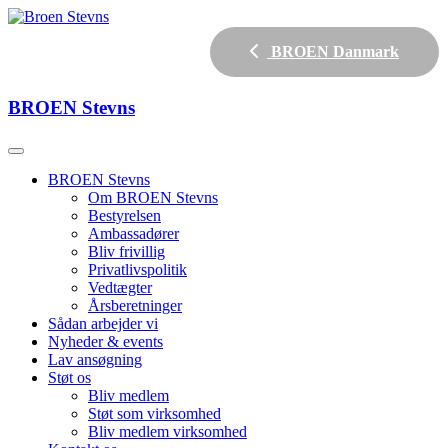
BROEN Danmark
BROEN
Stevns
BROEN Stevns
Om BROEN Stevns
Bestyrelsen
Ambassadører
Bliv frivillig
Privatlivspolitik
Vedtægter
Årsberetninger
Sådan arbejder vi
Nyheder & events
Lav ansøgning
Støt os
Bliv medlem
Støt som virksomhed
Bliv medlem virksomhed