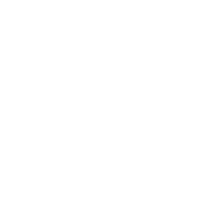
samvær med andre unge. Amanda havde et ønske om at starte til
fitnesstræning med sine veninder, men det kunne ikke lade sig gøre,
da familien ikke havde råd til det. Her kom BROEN Randers til
hjælp, da den bevilgede Amanda et fitnessabonnement. Amanda
træner nu to gange ugentligt og kan være sammen med venner i
fitnesscenteret. Amanda fik lavet en vigtig U-vending i sit liv og
kommer nu også stabilt i skole. U-vendingen skyldtes hårdt arbejde
fra både Amanda og hendes forældre, men den hjælp, hun fik af
BROEN Randers til at udleve sine interesser, var uden tvivl af af
kæmpe betydning!”
(Om støtte til pige på 16 år fra BROEN Randers)
Astrid Krag
Indenrigs- og socialminister Astrid Krag (S): “Det er så afgørende at
føle sig med på et hold – som en del af et fællesskab – selv om ens
forældre måske ikke lige har råd til at betale det månedlige
kontingent til fodboldklubben. Lige præcis vores udsatte børn er
ikke altid rige på succesoplevelser. Hverdagen derhjemme kan være
udfordrende. De kan være vant til at føle sig anderledes. Derfor er
det vigtigt at have et åndehul – både for børn og for deres forældre.
Et åndehul, der gør, at hverdagen bliver lidt nemmere at
overkomme. Vi kender det alle sammen. Vi vokser og får større