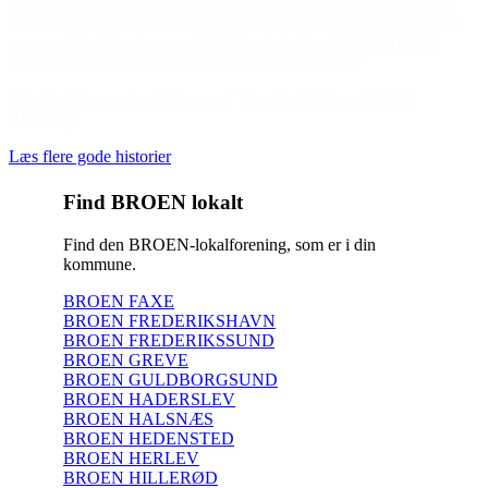
selvværd, når de andre på holdet har brug for os. Regner med os.
Selv har jeg spillet i band i mange år. Jeg fik nogle af mine bedste
venner og minder gennem det fællesskab. Stor tak til BROEN
Danmark for at give udsatte børn samme mulighed.”
(I forbindelse med uddelingen af Tine Bryld Prisen 2020 til
BROEN)
Læs flere gode historier
Find BROEN lokalt
Find den BROEN-lokalforening, som er i din
kommune.
BROEN FAXE
BROEN FREDERIKSHAVN
BROEN FREDERIKSSUND
BROEN GREVE
BROEN GULDBORGSUND
BROEN HADERSLEV
BROEN HALSNÆS
BROEN HEDENSTED
BROEN HERLEV
BROEN HILLERØD