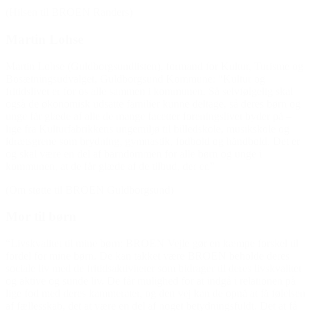
(Hilsen til BROEN Randers)
Martin Lohse
Martin Lohse (Guldborgsundlisten), formand for Kultur, Turisme og
Bosætningsudvalget, Guldborgsund Kommune: “Kultur og
fritidslivet er for os alle sammen i kommunen. Så selvfølgelig skal
også de økonomisk udsatte familier kunne deltage, så deres børn og
unge får glæde af alle de mange facetter foreningslivet byder på –
lige fra Kulturfabrikkens ungemiljø til billedskole, musikskole og
idrætsgrene som brydning, gymnastik, fodbold og håndbold. Det er
og skal være en del af barndommen for alle børn og unge i
kommunen, at de får glæde af de tilbud, der er.”
(Om støtte til BROEN Guldborgsund)
Mor til børn
“Livskvalitet til mine børn: BROEN Vejle gør en kæmpe forskel til
fordel for mine børn. De kan takket være BROEN beholde deres
sociale liv med de fritidsaktiviteter som bidrager til deres livskvalitet
og aktive og sunde liv. De får mulighed for at indgå i relationen på
lige fod med deres kammerater, og den vej kan de opnå at få følelsen
af fællesskab, det at være en del af noget betydningsfuldt. Det at få