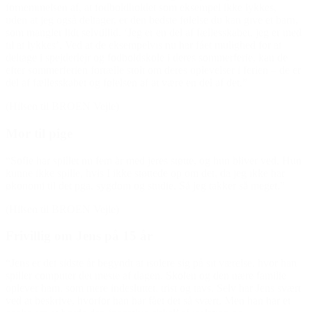
fornemmelsen af, at fodboldholdet som eksempel ikke lykkes,
uden at jeg også deltager, er den bedste følelse du kan give et barn,
som mangler lidt selvtillid. ‘Jeg er en del af fællesskabet, jeg er med
til at lykkes’. Ved at de eksempelvis nu har fået mulighed for at
deltage i spejderlejr og fodboldskole i deres sommerferie, kan de
efter sommerferien fortælle stolt om deres oplevelser i ferien – de er
del af fællesskabet og følelsen af at være en del af det.”
(Hilsen til BROEN Vejle)
Mor til pige
“Sofie har spillet nu fem år med jeres støtte, og hun bliver ved. Hun
kunne ikke spille, hvis I ikke støttede op om det, da jeg ik
ke har
økonomi til det pga. sygdom og studie. Så jeg takker så meget.”
(Hilsen til BROEN Vejle)
Frivillig om Jens på 15 år
“Jens er det sidste år begyndt at isolere sig på sit værelse, hvor han
spiller computer det meste af dagen. Skolen og den nære familie
oplever ham, som mere indesluttet, trist og tavs. Selv har Jens svært
ved at beskrive, hvorfor han har fået det så svært. Men han har et