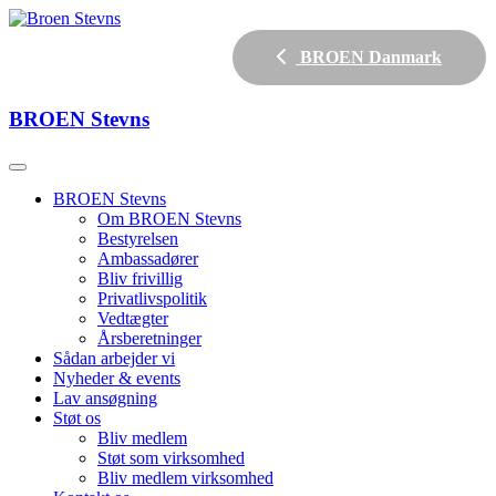
BROEN Danmark
BROEN
Stevns
BROEN Stevns
Om BROEN Stevns
Bestyrelsen
Ambassadører
Bliv frivillig
Privatlivspolitik
Vedtægter
Årsberetninger
Sådan arbejder vi
Nyheder & events
Lav ansøgning
Støt os
Bliv medlem
Støt som virksomhed
Bliv medlem virksomhed