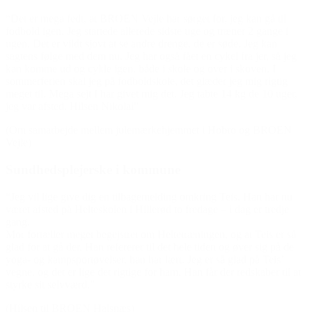
“Det er mega fedt, at BROEN Vejle har sørget for, jeg kan gå til
fodbold igen. Jeg startede allerede sidste uge og træner 2 gange i
ugen. Det er vildt sjovt at se andre drenge, de er søde. Jeg kan
sagtens følge med dem nu. Jeg har også fået en cykel fra jer, så jeg
kan komme ud og cykle igen, både i skole og over i skoven. I
sommerferien skal jeg på fodboldskole, det glæder jeg mig rigtig
meget til. Mega sejt I har givet mig det. Jeg tabte 14 kg de 10 uger,
jeg var afsted. Hilsen Nikolai”
(Om samarbejde mellem julemærkehjemmet i Hobro og BROEN
Vejle)
Sundhedsplejerske i kommune
“Jeg vil lige give dig en tilbagemelding omkring Teis. Han har nu
været afsted på Helteskolen i Hillerød to fredage – i dag er tredje
gang.
Mor fortæller meget begejstret om Heltetræningen, og at Teis er så
glad for at gå der. Han refererer til det hele tiden og øver sig på de
yoga- og kampsportøvelser, han har lært. Jeg er så glad på Teis’
vegne, og det er lige det rigtige for ham. Han får der redskaber til at
styrke sit selvværd.”
(Hilsen til BROEN Halsnæs)