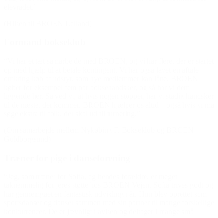
elevrådet.”
(Hilsen til BROEN Lolland)
Formand bokseklub
“Vi har et tæt samarbejde med BROEN, og vi har flere, der er startet
op med hjælp til at betale kontingent. Vi har også lavet en aftale
omkring køb af udstyr, som nye medlemmer kan låne. BROEN
køber for eksempel fem par boksehandsker, og så har vi dem
liggende her. Så ved vi, at hvis nogen stopper, har vi stadig handsker
til de næste, der kommer. BROEN hjælper os altid – også hvis vi må
søge ekstra til folk, der skal ud til turnering.”
(Om samarbejde mellem Nykøbing F. Bokseklub og BROEN
Guldborgsund)
Træner for pige i danseforening
“Jeg, som træner for Sofia, og hendes forældre, er meget
taknemmelig for jeres støtte hos BROEN Vejen. Sofia trives godt og
har gennemgået en fantastisk udvikling i år.
Hun blev oprettet som
sportsdanser og danser sammen med sin partner til mange forskellige
konkurrencer. De er jævnligt i avisen og deltager i mange små