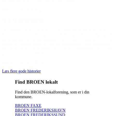
opvisninger, hvor vi præsenterer vores danse.”
(Hilsen til BROEN Vejen)
Mor til basketdreng
“Basketball har givet ham et trygt og støttende fællesskab, styrket
hans selvværd og haft en positiv indvirkning på hans skolegang. Din
hjælp har betydet, at han gennem basket er blevet motiveret til at yde
sit bedste i skolen ligeså vel som på basketbanen. Hans forbedrede
selvværd har givet ham modet til at tage nye udfordringer op – både
på banen og i klasselokalet.”
(Hilsen til BROEN Herlev)
Læs flere gode historier
Find BROEN lokalt
Find den BROEN-lokalforening, som er i din
kommune.
BROEN FAXE
BROEN FREDERIKSHAVN
BROEN FREDERIKSSUND