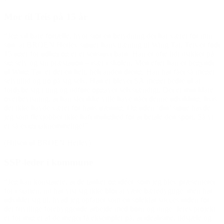
Mor til Teis på 15 år
“Jeg vil bare fortælle, hvor stor en betydning det har været for min
søn, at BROEN Herlev støtter hans træning til Wing Tai. Teis er født
15 uger for tidligt og er et sensitivt barn. Han er ofte lidt usikker på
sig selv og sin præstation – især i skolen. Men efter han er begyndt
til Wing Tai, er det en helt, helt anden dreng. Han har fået så meget
selvtillid og tro på sig selv. Han er blevet SÅ meget bedre til at
fordybe sig i ting og udføre opgaver selvstændigt. Det er min klare
overbevisning, at han slet ikke ville have nået denne udvikling, hvis
det ikke havde været for hans træning. Og uden ‘din’ støtte havde
jeg som flexjobber ikke haft mulighed for at betale den sport. Så vi
er så evigt taknemmelige!”
(Hilsen til BROEN Herlev)
SSP-leder i kommune
“Jeg kan konstatere, at de tanker og idéer, som jeg blev præsenteret
for i starten, nu har vist sig ikke blot at være bæredygtige, men har
udviklet sig til, hvad jeg opfatter som en soleklar succes inden for
det frivillige forebyggende arbejde med børn og unge. Jeres projekt
er for mig et af de meget få eksempler på, at idealisme, ildsjæle og