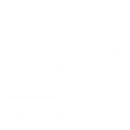
udsatte børn og unges behov mødes og går op i en slags højere
enhed.”
(Udtalelse om BROEN Horsens)
Mor til pige
“Jeg vil bare lige sige jer tusind tak for jeres hjælp! Min datter er helt
enormt lykkelig for sit nye fodboldtøj og især skoene. Som mor
ønsker man intet andet, end at ens børn er lykkelige – så i dag fik jeg
intet mindre end et ønske opfyldt. Det havde jeg ikke klaret uden
jeres hjælp. Hun har længe snakket om de sko – for de andre på
holdet havde jo nogle smarte nogle … så at hun kunne få lov at gå
ind og vælge sine egne smarte sko var bare lykken. Tusind tusind
tak!”
(Om støtte fra BROEN Guldborgsund)
Kontaktlærer på skole
”Siden BROEN Lolland gav XX (14 år) muligheden for at komme
fast i svømmehallen sammen med sine kammerater, har han udviklet
sig helt vildt! Fra at være en stille dreng, der sjældent åbnede
munden, er han nu en dejlig, velfungerende dreng, der gerne giver
udtryk for sine meninger, og som nu er blevet valgt til formand for