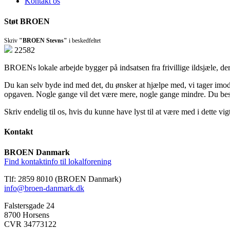
Kontakt os
Støt BROEN
Skriv
"BROEN Stevns"
i beskedfeltet
22582
BROENs lokale arbejde bygger på indsatsen fra frivillige ildsjæle, der 
Du kan selv byde ind med det, du ønsker at hjælpe med, vi tager imod in
opgaven. Nogle gange vil det være mere, nogle gange mindre. Du be
Skriv endelig til os, hvis du kunne have lyst til at være med i dette vig
Kontakt
BROEN Danmark
Find kontaktinfo til lokalforening
Tlf: 2859 8010 (BROEN Danmark)
info@broen-danmark.dk
Falstersgade 24
8700 Horsens
CVR 34773122