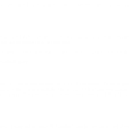
 Hun er så glad for ridning, at hun ikke snakker om andet – ‘hest, hest 
tøtte gennem BROEN Frederikssund. Den unge har i en periode været præg
dvikle sig socialt i et trygt fællesskab.
es støtte, som har sikret, at økonomi ikke blev en barriere for hans delta
efodboldspiller)
tyr osv. for de børn og unge, der er i SSP’s målgruppe. Denne gruppe 
år disse børn og unge mulighed for at dyrke en fritidsinteresse samme
ive, og der er flere eksempler på, hvordan netop støtten fra BROEN har f
nogle af mine bedste minder fra håndbold, som for mig var adgang til e