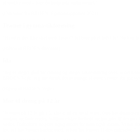
at snakke med – især én hjalp mig rigtig meget.”
(Om støtte fra BROEN, Egmontrapporten 2021)
Træner i gymnastikforening
“Hvad er der ikke sket med Tasja (7 år) bare på et halvt år? Nu kan h
(Hilsen til BROEN-forening)
Ida
“Jeg er meget glad for ridning og meget taknemmelig over, at det kunne la
BROEN Vejle. Jeg har fortalt det til mange af mine venner, for jeg sy
(Hilsen til BROEN Vejle)
Mor til dreng på 12 år
“William på 12 år går i 5. klasse på en lokal skole. Han har diagnosen
struktur og faste regler. William elsker fodbold og har gået til det nu
steder. Fodbolden betyder rigtig meget for ham også socialt. Vi har ikke
for, at I har kunnet hjælpe med, at han har kunnet få den oplevelse.”