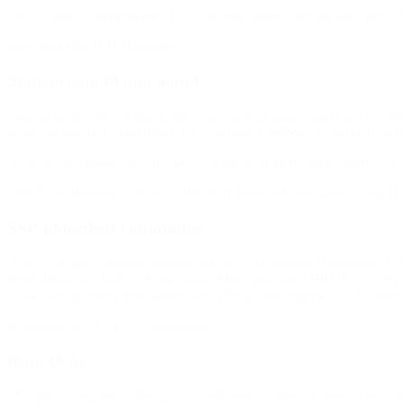
“Jeres støtte er altafgørende. Det ville ikke kunne lade sig gøre uden.
(Hilsen til BROEN Halsnæs)
Støtteperson til ung mand
“Jeg vil gerne dele en god historie om en af de unge, som har fået s
støtte har han fået muligheden for at deltage i fodbold og dermed også u
At dette har kunnet lade sig gøre, er i høj grad gjort muligt gennem jer
(AlitiKonsulenterne i hilsen til BROEN Danmark om støtte til ung elit
SSP-konsulent i kommune
“BROEN gør en kæmpe forskel med at skaffe midler til kontingent, uds
fritidstilbud, der findes i kommunen. Men netop med BROENs hjælp f
v
enskaber igennem fritidsinteressen. Tilbagemeldingerne er alle posit
(Udtalelse til BROEN Vordingborg)
Rose 16 år
“At spille kamp og vinde og stå i rundkreds og råbe sammen. Det er 