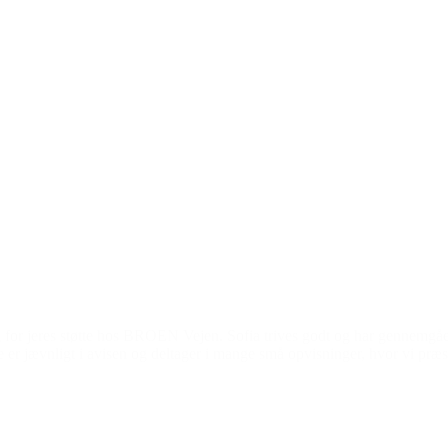
Den gode historie
for jeres støtte hos BROEN Vejen. Sofia trives godt og har gennemgået 
er jævnligt i avisen og deltager i mange små opvisninger, hvor vi præs