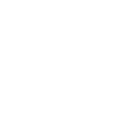
og mere hest’ 🙂 Vi er bare så taknemmelig over for jeres hjælp!”
et af angst og haft svært ved at indgå i fællesskaber. Gennem jeres
gelse.”
er stærkt underrepræsenteret i de lokale idrætsforeninger og andre
n med deres skolekammerater og måske også få nye positive
ået børn i gang med en fritidsinteresse.”
n masse nye, fede fællesskaber. Og der var også voksne, som var gode