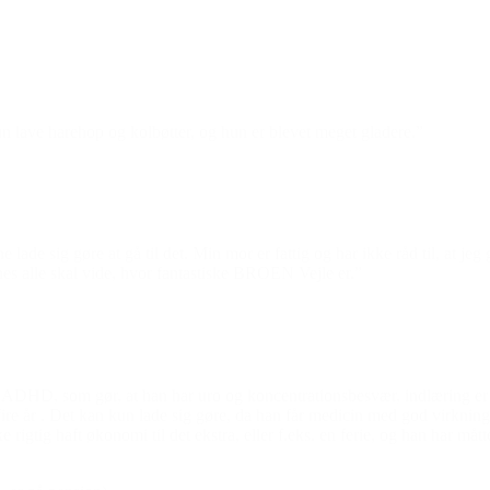
un lave harehop og kolbøtter, og hun er blevet meget gladere.”
de sig gøre at gå til det. Min mor er fattig og har ikke råd til, at jeg g
nes alle skal vide, hvor fantastiske BROEN Vejle er.”
 ADHD, som gør, at han har uro og koncentrationsbesvær, indlæring er sv
 i fire år . Det kan kun lade sig gøre, da han får medicin med god virknin
 rigtig haft økonomi til det ekstra, eller f.eks. en ferie, og han har måt