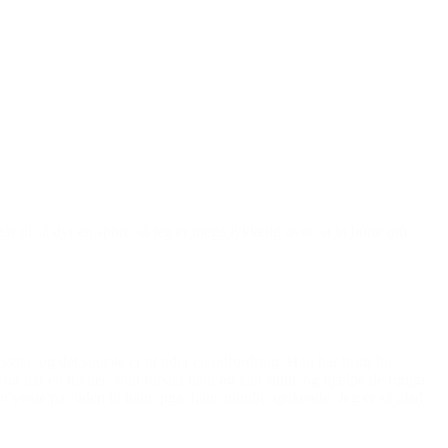
år til så dyr en sport, så jeg er mega lykkelig over, at vi hørte om
ær, og det sociale er til tider en udfordring. Han har brug for
g og har en træner, som forstår ham og kan støtte og hjælpe de rigtige
tet vente på ‘tiden til ham’ pga. hans mindre søskende. Jeg er så glad