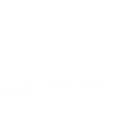
en fantastisk udvikling i år.
Hun blev oprettet som sportsdanser og
enterer vores danse.”