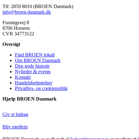
Tlf: 2859 8010 (BROEN Danmark)
info@broen-danmark.dk
Fussingsvej 8
8700 Horsens
CVR 34773122
Oversigt
Find BROEN lokalt
Om BROEN Danmark
Den gode historie
Nyheder & events
Kontakt
Handelsbetingelser
Privatlivs- og cookiepolitik
Hjælp BROEN Danmark
Giv et bidrag
Bliv medlem