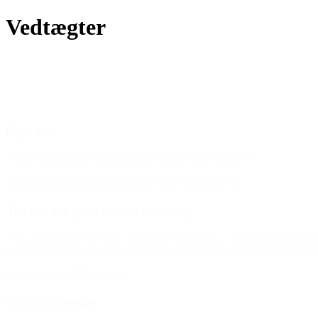
Vedtægter
Pige 8 år
“Jeg er blevet mere selvsikker og har fået flere venner.”
(Om at gå til noget i fritiden med støtte fra BROEN)
Træner for pige i danseforening
“Jeg, som træner for Sofia, og hendes forældre, er meget taknemmelig 
danser sammen med sin partner til mange forskellige konkurrencer. De 
(Hilsen til BROEN Vejen)
Mor til ridepige