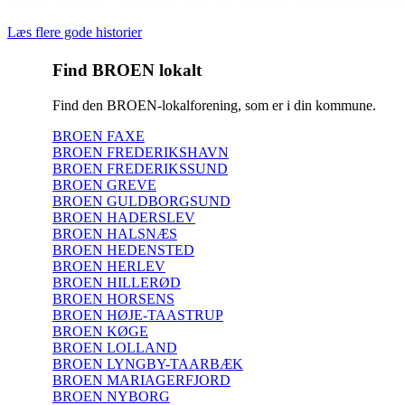
(Hilsen til BROEN Haderslev. Mor har senhjerneskade efter blodprop,
Læs flere gode historier
Find BROEN lokalt
Find den BROEN-lokalforening, som er i din kommune.
BROEN FAXE
BROEN FREDERIKSHAVN
BROEN FREDERIKSSUND
BROEN GREVE
BROEN GULDBORGSUND
BROEN HADERSLEV
BROEN HALSNÆS
BROEN HEDENSTED
BROEN HERLEV
BROEN HILLERØD
BROEN HORSENS
BROEN HØJE-TAASTRUP
BROEN KØGE
BROEN LOLLAND
BROEN LYNGBY-TAARBÆK
BROEN MARIAGERFJORD
BROEN NYBORG