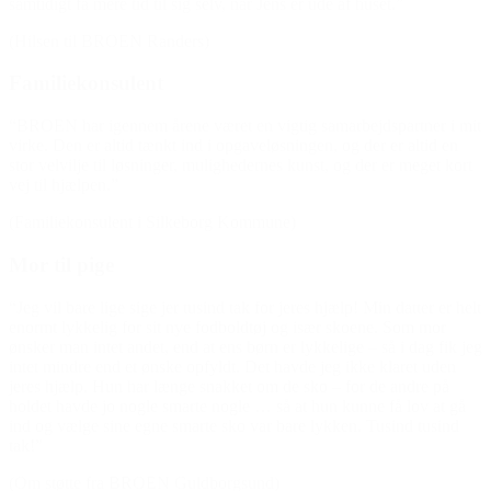
samtidigt få mere tid til sig selv, når Jens er ude af huset.”
(Hilsen til BROEN Randers)
Familiekonsulent
“BROEN har igennem årene været en vigtig samarbejdspartner i mit
virke. Den er altid tænkt ind i opgaveløsningen, og der er altid en
stor velvilje til løsninger, mulighedernes kunst, og der er meget kort
vej til hjælpen.”
(Familiekonsulent i Silkeborg Kommune)
Mor til pige
“Jeg vil bare lige sige jer tusind tak for jeres hjælp! Min datter er helt
enormt lykkelig for sit nye fodboldtøj og især skoene. Som mor
ønsker man intet andet, end at ens børn er lykkelige – så i dag fik jeg
intet mindre end et ønske opfyldt. Det havde jeg ikke klaret uden
jeres hjælp. Hun har længe snakket om de sko – for de andre på
holdet havde jo nogle smarte nogle … så at hun kunne få lov at gå
ind og vælge sine egne smarte sko var bare lykken. Tusind tusind
tak!”
(Om støtte fra BROEN Guldborgsund)