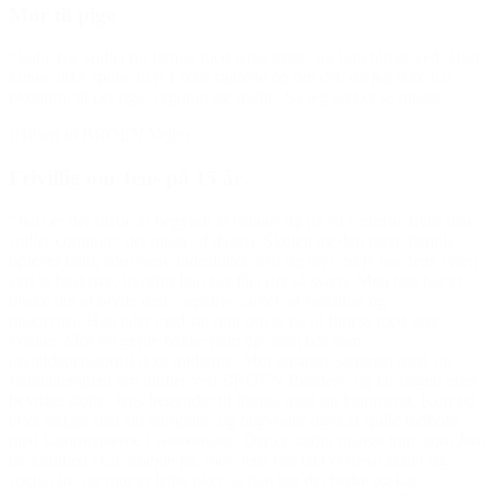
Mor til pige
“Sofie har spillet nu fem år med jeres støtte, og hun bliver ved. Hun
kunne ikke spille, hvis I ikke støttede op om det, da jeg ik
ke har
økonomi til det pga. sygdom og studie. Så jeg takker så meget.”
(Hilsen til BROEN Vejle)
Frivillig om Jens på 15 år
“Jens er det sidste år begyndt at isolere sig på sit værelse, hvor han
spiller computer det meste af dagen. Skolen og den nære familie
oplever ham, som mere indesluttet, trist og tavs. Selv har Jens svært
ved at beskrive, hvorfor han har fået det så svært. Men han har et
ønske om at bryde den ‘negative cirkel’ af isolation og
inaktivitet. Han taler med sin mor om at gå til fitness med sine
venner. Mor vil gerne bakke ham op, men har som
invalidepensionist ikke midlerne. Mor ansøger sammen med sin
familieterapeut om midler ved BROEN Randers, og får dagen efter
bevilget støtte. Jens begynder til fitness med sin kammerat. Kort tid
efter sælger han sin computer og begynder også at spille fodbold
med kammeraterne i weekenden. Der er stadig mange ting, som Jens
og familien skal arbejde på, men Jens har fået et mere aktivt og
socialt liv, og mor er lettet over, at han har det bedre og kan