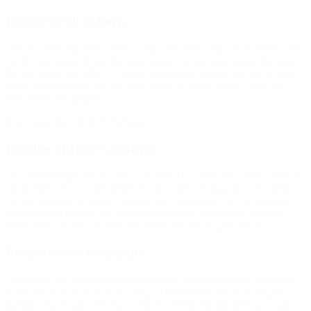
Ronni, far til to børn
“Jeg har stået og tænkt: ‘Puha, jeg synes ikke, jeg har en krone’. Og
var de ikke trådt til, var det ikke sikkert, at børnene kunne fortsætte.
På den måde har BROEN været en kæmpe gevinst, og jeg er dem
evigt taknemmelig. Jeg ved ikke, hvor vi havde været i dag, hvis
ikke de havde hjulpet.”
(Om støtte fra BROEN Nyborg)
Frivillig i BROEN Odense
“Jeg havde nogle drenge på 10 år med i en sportsforretning, hvor vi
skulle købe et par fodboldstøvler og noget træningstøj – drengene
var lidt generte og meget ydmyge og sagde pænt tak for hjælpen.
Samme aften ringede en af drengene til mig og spurgte, om han
måtte sove i sit nye træningstøj, fordi han var så glad for det.”
Projektleder i kommune
“Men ikke alle familier har økonomiske eller mentale kræfter til at
sende børnene af sted til den slags. I de tilfælde kan vi heldigvis
hjælpe. Og det gør
virkelig
en forskel. Både for børnene og nogle