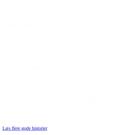
gange for hele familien.”
(Aktiv Fritid i Vejle Kommune)
Dreng 10 år
“Gik til svømning før, det er ikke så dyrt – der skal ikke hele tiden
købes nyt tøj og sko. Kunne godt tænke mig at gå til badminton
sammen med min bror Lasse og fodboldskole næste år. Har ikke
prøvet endnu, da min mor ikke kan køre mig derover. Hilsen
Nikolaj.”
(Om støtte fra BROEN)
Dreng 6 år
“Jeg vil skrive om, at jeg var rigtig glad for at gå til fodbold. Jeg
blev faktisk ked af det, da jeg fik at vide af mine forældre, at de ville
melde mig ud af klubben på grund af dårlig økonomi, og at de ikke
længere kan betale til et nyt medlemskab til næste år.”
(Om støtte fra BROEN)
Læs flere gode historier