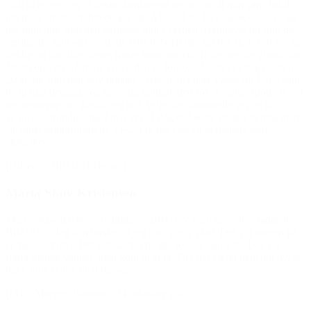
‘salt til et æg’, og at betale kontingent og udstyr til min søns fritids
interesse, fodbold, havde jeg slet ikke råd til. Det var ikke sjovt, og
jeg følte mig som den dårligste mor i verden. Heldigvis for mig og
særligt for min søn, startede BROEN Herlev op det år. Jakob var så
heldig, at han blev deres første barn, som de hjalp, og det gjorde for
Jakob og vores familie en verden til forskel. Jakob er i dag næsten
20 år, og som han selv udtaler: ‘Havde det ikke været for Lars, som
hjalp mig dengang og gav mig muligheden for at vælge sportens vej
og vennerne der, havde jeg nok valgt den kriminelle vej og de
venner, som fulgte med den vej.’ I dag er Jakob næsten færdig med
sit andet grundforløb på TEC. Og har fået en læreplads som
elektriker.”
(Hilsen til BROEN Herlev)
Maria Skov Kristensen
Maria Skov Kristensen, tidligere BROEN-barn og ambassadør for
BROEN: “Jeg kan huske, at jeg blev rigtig glad. Det var starten på
et danseeventyr. Det var starten på det sociale danseliv. Det var
rigtig mange venner, man kom til at få. Det har været hele mit liv, at
jeg kunne få lov til at danse.”
(I Go’ Morgen Danmark 24. oktober 2020)