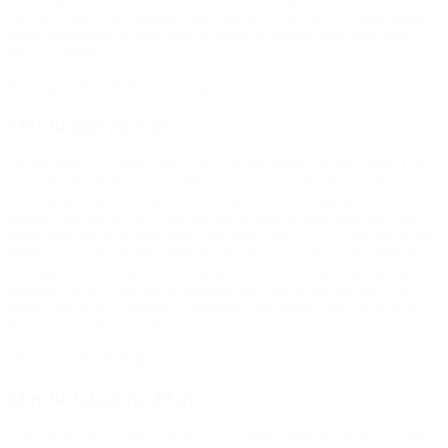
stævner, vinter- og sommercamps og den slags. Hvis vi ikke kunne
være med til alle de ting, som de andre er, kunne man ellers godt
føle sig udenfor.”
(Om støtte fra BROEN Nyborg)
Mor til pige på 9 år
“Kære BROEN Haderslev! Jeg vil gerne takke for den hjælp, I har
været for min datter og jeg. Det har gjort vores liv til et bedre sted, at
I har hjulpet med den økonomiske byrde til kontingentet til
ridning. Jeg gik psykisk ned, da jeg uventet mistede min mor. Jeg
måtte have hjælp til min datter, hun kom i pleje i et år. Mit hjerte har
blødt over, at jeg skulle melde hende ud, så hun igen blev offer for
min sygdomshistorie. Hun fortjener at være barn og lege og ride for
glædens skyld – ikke for at glemme, men for at udvikle sig. Tak
fordi I har givet os magien i hverdagen og hjulpet med, at vi igen
kan leve et godt og trygt liv.”
(Hilsen til BROEN Haderslev)
Mor til Jakob på 19 år
“For en hel del år siden, da jeg var på kontanthjælp, havde jeg ikke