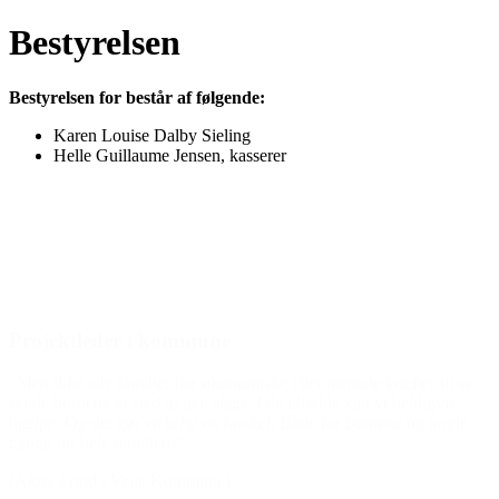
Bestyrelsen
Bestyrelsen for består af følgende:
Karen Louise Dalby Sieling
Helle Guillaume Jensen, kasserer
Den gode historie
Projektleder i kommune
“Men ikke alle familier har økonomiske eller mentale kræfter til at
sende børnene af sted til den slags. I de tilfælde kan vi heldigvis
hjælpe. Og det gør
virkelig
en forskel. Både for børnene og nogle
gange for hele familien.”
(Aktiv Fritid i Vejle Kommune)