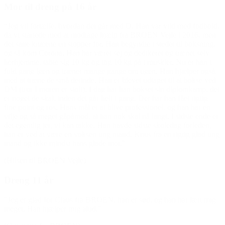
Mor til dreng på 16 år
“Jeg vil fortælle, hvordan det går med D. Han var vild med fodbold,
da vi startede med at modtage hjælp fra BROEN Vejle i 2016, men
det satte knæene en stopper for. Han begyndte i stedet til boksning,
og så kom Corona. Han har været sej og dedikeret og trænet selv
herhjemme, tabte sig 10 kg og tog 10 kg på i muskler. Nu er han i
fuld gang igen og træner mange gange om ugen. Han hjælper også
med at træne de små derinde. Han er blevet udtaget til at bokse ved
DM (tror I moren er stolt). I dag har han bokset sin diplomkamp, det
er noget de skal, inden det går helt i gang. Der har han fået rigtig
fine point og ros. Hans mål er at blive professionel, og han har en
vilje og så meget gåpåmod, at han nok skal nå langt. I sidste ende er
det egentlig jer, vi kan takke. Han havde sidste skoledag forleden,
han er ved at være en voksen ung mand. Knus fra en rigtig glad ung
mand og ikke mindst hans glade mor.”
(Hilsen til BROEN Vejle)
Dreng 11 år
”Jeg er glad for Claus fra BROEN, han er sød, og han har lært mig
meget. Han hjælper mig altid.”