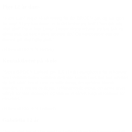
Pige 12 år dans
“Kære Lars! Jeg er så taknemlig for det BROEN gør, og har gjort
for mig! At jeg kan danse, er jo det bedste jeg ved! Dans gør mig
altid glad! Og at bare kunne komme derop selvom jeg har haft en
dårlig dag, og bare kunne glemme det! Og koncentrere mig om
dansen gør mig rigtig glad.”
(Hilsen til BROEN Herlev)
Kontaktlærer på skole
”Siden BROEN Lolland gav XX (14 år) muligheden for at komme
fast i svømmehallen sammen med sine kammerater, har han udviklet
sig helt vildt! Fra at være en stille dreng, der sjældent åbnede
munden, er han nu en dejlig, velfungerende dreng, der gerne giver
udtryk for sine meninger, og som nu er blevet valgt til formand for
elevrådet.”
(Hilsen til BROEN Lolland)
Gabriella 12 år
“Jeg er glad for, at vi er med i et fællesskab og kan komme med til