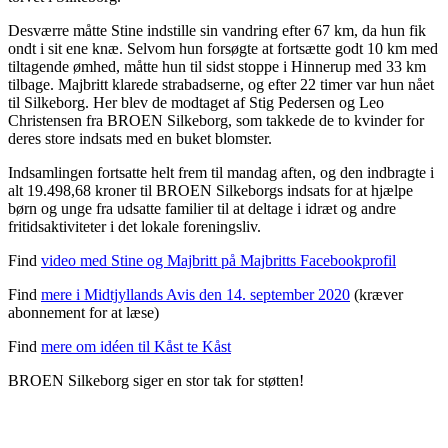
Desværre måtte Stine indstille sin vandring efter 67 km, da hun fik
ondt i sit ene knæ. Selvom hun forsøgte at fortsætte godt 10 km med
tiltagende ømhed, måtte hun til sidst stoppe i Hinnerup med 33 km
tilbage. Majbritt klarede strabadserne, og efter 22 timer var hun nået
til Silkeborg. Her blev de modtaget af Stig Pedersen og Leo
Christensen fra BROEN Silkeborg, som takkede de to kvinder for
deres store indsats med en buket blomster.
Indsamlingen fortsatte helt frem til mandag aften, og den indbragte i
alt 19.498,68 kroner til BROEN Silkeborgs indsats for at hjælpe
børn og unge fra udsatte familier til at deltage i idræt og andre
fritidsaktiviteter i det lokale foreningsliv.
Find
video med Stine og Majbritt på Majbritts Facebookprofil
Find
mere i Midtjyllands Avis den 14. september 2020
(kræver
abonnement for at læse)
Find
mere om idéen til Kåst te Kåst
BROEN Silkeborg siger en stor tak for støtten!