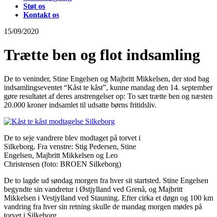
Støt os
Kontakt os
15/09/2020
Trætte ben og flot indsamling
De to veninder, Stine Engelsen og Majbritt Mikkelsen, der stod bag
indsamlingseventet “Kåst te kåst”, kunne mandag den 14. september
gøre resultatet af deres anstrengelser op: To sæt trætte ben og næsten
20.000 kroner indsamlet til udsatte børns fritidsliv.
De to seje vandrere blev modtaget på torvet i
Silkeborg. Fra venstre: Stig Pedersen, Stine
Engelsen, Majbritt Mikkelsen og Leo
Christensen (foto: BROEN Silkeborg)
De to lagde ud søndag morgen fra hver sit startsted. Stine Engelsen
begyndte sin vandretur i Østjylland ved Grenå, og Majbritt
Mikkelsen i Vestjylland ved Stauning. Efter cirka et døgn og 100 km
vandring fra hver sin retning skulle de mandag morgen mødes på
torvet i Silkeborg.