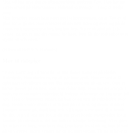
“Jeg vil lige give dig en tilbagemelding omkring Teis. Han har nu
været afsted på Helteskolen i Hillerød to fredage – i dag er tredje
gang.
Mor fortæller meget begejstret om Heltetræningen, og at Teis er så
glad for at gå der. Han refererer til det hele tiden og øver sig på de
yoga- og kampsportøvelser, han har lært. Jeg er så glad på Teis’
vegne, og det er lige det rigtige for ham. Han får der redskaber til at
styrke sit selvværd.”
(Hilsen til BROEN Halsnæs)
Mor til ridepige
“Kære Lars! Jeg vil fortælle, at min datter stadig er på Herlev
Rideskole. Hun stortrives, og alt går bare godt. Hun er ved at få
opbygget selvtilliden og har fået langt mere tro på sig selv. Hun er
blevet passer på en hest, som hun elsker højt. Hun har nu arbejde i
sigte, og er sat under oplæring til fodring af hestene og kan tjene lidt
selv. Hun er blomstret meget, og hun er næsten på rideskolen hver
dag. Hendes store drøm er at få part på en hest, og denne drøm er
kommet tættere på, fordi hun selv vil kunne være med til at betale
for det. Jeg vil sige tak for, at du har givet hende muligheden for at
komme på rideskolen, det har haft en kæmpe betydning. Vi er gået
fra at have et barn, som hver dag kom hjem fra skole og bare lå/sad
på sit værelse, ingen venner havde og intet socialt. Til nu at have et