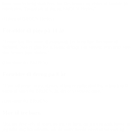
barn, som virkelig stortrives, har fået venner og elsker at komme på
rideskolen. Tusind tak til dig og BROEN Herlev.”
(Hilsen til BROEN Herlev)
Forælder til pige på 11 år
“Louise har fået støtte til gymnastik i et år og lige fået støtte til
fodbold. Hun er glad for at kunne deltage i de samme aktiviteter som
sine venner pga. støtten.”
(Om støtte fra BROEN)
Forældre til dreng på 8 år
“Thor vil gerne, at jeg skriver, at han er rigtig glad for, at han kan få
hjælp til sport fra BROEN. Ja, det er vi voksne også.”
(Om støtte fra BROEN)
Mor til tre børn
“Jeg gik ikke selv til sport, da jeg var barn, og jeg kan godt huske, at
jeg følte mig lidt udenfor, når de andre havde været til stævner og