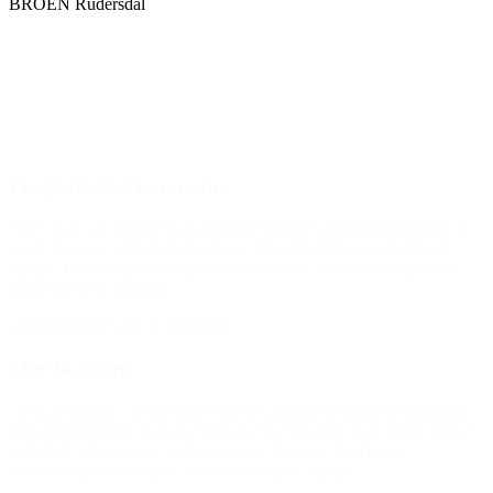
BROEN Rudersdal
Den gode historie
Projektleder i kommune
“Men ikke alle familier har økonomiske eller mentale kræfter til at
sende børnene af sted til den slags. I de tilfælde kan vi heldigvis
hjælpe. Og det gør
virkelig
en forskel. Både for børnene og nogle
gange for hele familien.”
(Aktiv Fritid i Vejle Kommune)
Mor til dreng
“Jeg vil fortælle, at min søn er meget glad for at starte til håndbold.
Han føler virkelig, han er en del af et fællesskab. Han stråler. Det er
så dejligt. Det er mere, end jeg kunne forvente med hans
udfordringer rent socialt. Jeg takker mange gange.”