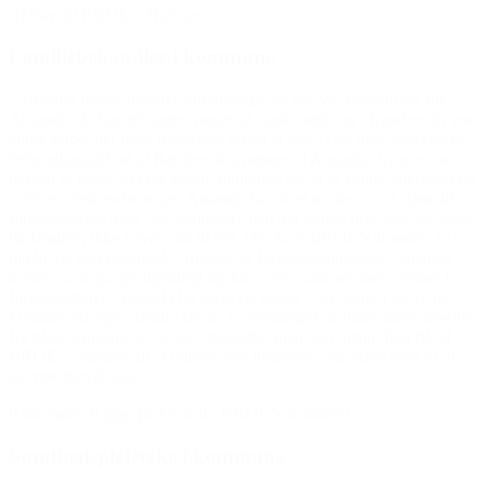
(Hilsen til BROEN Halsnæs)
Familiebehandler i kommune
“Amanda havde massivt skolefravær, og der var bekymring for
Amanda, da hun tilbragte meget tid rundt omkring i Randers by med
andre unge, der også manglede noget at lave. Der blev igangsat et
behandlingstilbud af Randers Kommune til Amanda, hvor en stor
del var at prøve at give hende mulighed for at få sunde interesser og
samvær med andre unge. Amanda havde et ønske om at starte til
fitnesstræning med sine veninder, men det kunne ikke lade sig gøre,
da familien ikke havde råd til det. Her kom BROEN Randers til
hjælp, da den bevilgede Amanda et fitnessabonnement. Amanda
træner nu to gange ugentligt og kan være sammen med venner i
fitnesscenteret. Amanda fik lavet en vigtig U-vending i sit liv og
kommer nu også stabilt i skole. U-vendingen skyldtes hårdt arbejde
fra både Amanda og hendes forældre, men den hjælp, hun fik af
BROEN Randers til at udleve sine interesser, var uden tvivl af af
kæmpe betydning!”
(Om støtte til pige på 16 år fra BROEN Randers)
Sundhedsplejerske i kommune