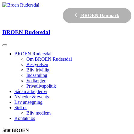
BROEN Danmark
BROEN
Rudersdal
BROEN Rudersdal
Om BROEN Rudersdal
Bestyrelsen
Bliv frivillig
Indsamling
Vedtægter
Privatlivspolitik
Sådan arbejder vi
Nyheder & events
Lav ansøgning
Støt os
Bliv medlem
Kontakt os
Støt BROEN