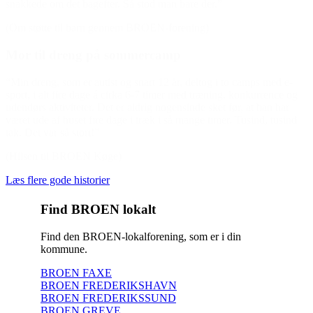
snakkede om det bagefter. Så stod man bare der.”
(Om støtte til barn gennem BROEN-forening)
Mor til dreng på sommercamp
“Min dreng, som er autist og snart 12 år, deltog i to camps med e-
sport, i alt fire dage á cirka 6-7 timer med træning, konkurrence og
udendørs aktiviteter. Det er aldrig nogensinde sket før, at han har
været ude af huset fire dage i træk i så mange timer. Tusind, tusind
tak. Det var så stort!”
(Hilsen til BROEN Køge)
Læs flere gode historier
Find BROEN lokalt
Find den BROEN-lokalforening, som er i din
kommune.
BROEN FAXE
BROEN FREDERIKSHAVN
BROEN FREDERIKSSUND
BROEN GREVE