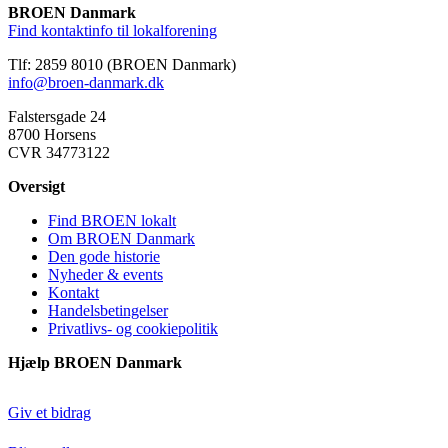
BROEN Danmark
BROEN Frederikshavn
Find kontaktinfo til lokalforening
Frederikshavn
Tlf: 2859 8010 (BROEN Danmark)
BROEN Frederikssund
info@broen-danmark.dk
Frederikssund
Falstersgade 24
8700 Horsens
BROEN Greve
CVR 34773122
2670, Greve
Oversigt
BROEN Guldborgsund
Find BROEN lokalt
Guldborgsund
Om BROEN Danmark
Den gode historie
BROEN Haderslev
Nyheder & events
Kontakt
Haderslev
Handelsbetingelser
Privatlivs- og cookiepolitik
BROEN Halsnæs
Hjælp BROEN Danmark
Halsnæs
BROEN Hedensted
Giv et bidrag
Hedensted