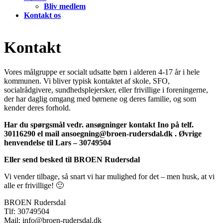
Bliv medlem
Kontakt os
Kontakt
Vores målgruppe er socialt udsatte børn i alderen 4-17 år i hele
kommunen. Vi bliver typisk kontaktet af skole, SFO,
socialrådgivere, sundhedsplejersker, eller frivillige i foreningerne,
der har daglig omgang med børnene og deres familie, og som
kender deres forhold.
Har du spørgsmål vedr. ansøgninger kontakt Ino på telf.
30116290 el mail ansoegning@broen-rudersdal.dk . Øvrige
henvendelse til Lars – 30749504
Eller send besked til BROEN Rudersdal
Vi vender tilbage, så snart vi har mulighed for det – men husk, at vi
alle er frivillige! 🙂
BROEN Rudersdal
Tlf: 30749504
Mail: info@broen-rudersdal.dk