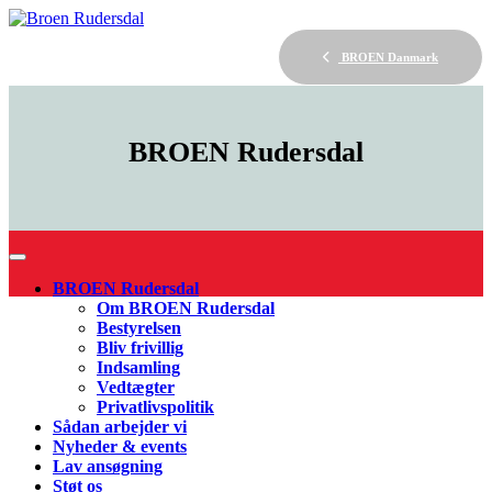
BROEN Danmark
BROEN
Rudersdal
BROEN Rudersdal
Om BROEN Rudersdal
Bestyrelsen
Bliv frivillig
Indsamling
Vedtægter
Privatlivspolitik
Sådan arbejder vi
Nyheder & events
Lav ansøgning
Støt os