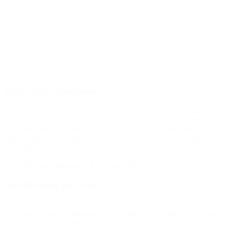
Den gode historie
Maria Skov Kristensen
Maria Skov Kristensen, tidligere BROEN-barn og ambassadør for
BROEN: “Jeg kan huske, at jeg blev rigtig glad. Det var starten på
et danseeventyr. Det var starten på det sociale danseliv. Det var
rigtig mange venner, man kom til at få. Det har været hele mit liv, at
jeg kunne få lov til at danse.”
(I Go’ Morgen Danmark 24. oktober 2020)
Mor til dreng på 16 år
“Jeg vil fortælle, hvordan det går med D. Han var vild med fodbold,
da vi startede med at modtage hjælp fra BROEN Vejle i 2016, men
det satte knæene en stopper for. Han begyndte i stedet til boksning,