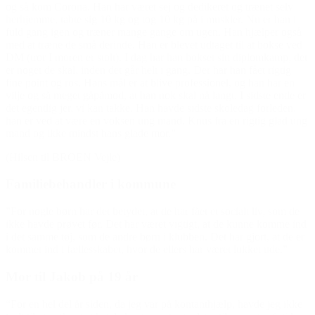
og så kom Corona. Han har været sej og dedikeret og trænet selv
herhjemme, tabte sig 10 kg og tog 10 kg på i muskler. Nu er han i
fuld gang igen og træner mange gange om ugen. Han hjælper også
med at træne de små derinde. Han er blevet udtaget til at bokse ved
DM (tror I moren er stolt). I dag har han bokset sin diplomkamp, det
er noget de skal, inden det går helt i gang. Der har han fået rigtig
fine point og ros. Hans mål er at blive professionel, og han har en
vilje og så meget gåpåmod, at han nok skal nå langt. I sidste ende er
det egentlig jer, vi kan takke. Han havde sidste skoledag forleden,
han er ved at være en voksen ung mand. Knus fra en rigtig glad ung
mand og ikke mindst hans glade mor.”
(Hilsen til BROEN Vejle)
Familiebehandler i kommune
”For nogle børn har det betydet, at de har fået et socialt liv, som de
ikke havde prøvet før. Det har været vigtigt, at de kunne komme ind
i det samme tøj, som de andre børn i klubben. Det har gjort, at de er
kommet ind i fællesskabet, hvor de ellers har været lukket ude.”
Mor til Jakob på 19 år
“For en hel del år siden, da jeg var på kontanthjælp, havde jeg ikke