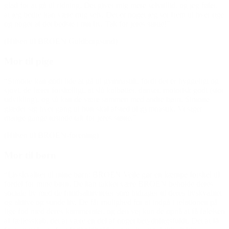
glad for at gå til ridning. Det giver mig mere selvtillid, og jeg føler,
at jeg bedre kan være mig selv. Det er noget jeg ser frem til hver uge
og noget af det bedste i mit liv. Tak for jeres støtte!”
(Hilsen til BROEN Guldborgsund)
Mor til pige
“Simone kan godt lide at gå til gymnastik, fordi det er hyggeligt og
sjovt, de lærer forskelligt, at slå kolbøtter, danser, motorisk godt (stor
udvikling), og så kan de være sammen med andre børn. Simone
glæder sig hver gang til hun skal afsted til gymnastik. Vi siger
mange gange tusinde tak for jeres støtte.”
(Hilsen til BROEN-forening)
Mor til børn
“Livskvalitet til mine børn: BROEN Vejle gør en kæmpe forskel til
fordel for mine børn. De kan takket være BROEN beholde deres
sociale liv med de fritidsaktiviteter som bidrager til deres livskvalitet
og aktive og sunde liv. De får mulighed for at indgå i relationen på
lige fod med deres kammerater, og den vej kan de opnå at få følelsen
af fællesskab, det at være en del af noget betydningsfuldt. Det at få