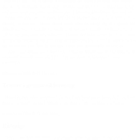
‘salt til et æg’, og at betale kontingent og udstyr til min søns fritids
interesse, fodbold, havde jeg slet ikke råd til. Det var ikke sjovt, og
jeg følte mig som den dårligste mor i verden. Heldigvis for mig og
særligt for min søn, startede BROEN Herlev op det år. Jakob var så
heldig, at han blev deres første barn, som de hjalp, og det gjorde for
Jakob og vores familie en verden til forskel. Jakob er i dag næsten
20 år, og som han selv udtaler: ‘Havde det ikke været for Lars, som
hjalp mig dengang og gav mig muligheden for at vælge sportens vej
og vennerne der, havde jeg nok valgt den kriminelle vej og de
venner, som fulgte med den vej.’ I dag er Jakob næsten færdig med
sit andet grundforløb på TEC. Og har fået en læreplads som
elektriker.”
(Hilsen til BROEN Herlev)
Træner i gymnastikforening
“Hvad er der ikke sket med Tasja (7 år) bare på et halvt år? Nu kan
hun lave harehop og kolbøtter, og hun er blevet meget gladere.”
(Hilsen til BROEN-forening)
Ridepige
“Det er den fedeste sport, jeg nogensinde har prøvet, og jeg er så