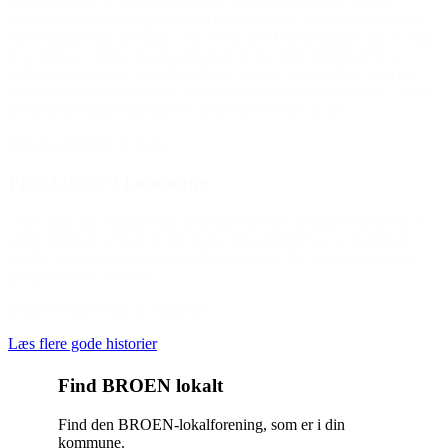
fornemmelsen af, at fodboldholdet som eksempel ikke lykkes,
uden at jeg også deltager, er den bedste følelse du kan give et barn,
som mangler lidt selvtillid. ‘Jeg er en del af fællesskabet, jeg er med
til at lykkes’. Ved at de eksempelvis nu har fået mulighed for at
deltage i spejderlejr og fodboldskole i deres sommerferie, kan de
efter sommerferien fortælle stolt om deres oplevelser i ferien – de er
del af fællesskabet og følelsen af at være en del af det.”
(Hilsen til BROEN Vejle)
Projektleder i kommune
“Men ikke alle familier har økonomiske eller mentale kræfter til at
sende børnene af sted til den slags. I de tilfælde kan vi heldigvis
hjælpe. Og det gør
virkelig
en forskel. Både for børnene og nogle
gange for hele familien.”
(Aktiv Fritid i Vejle Kommune)
Læs flere gode historier
Find BROEN lokalt
Find den BROEN-lokalforening, som er i din
kommune.