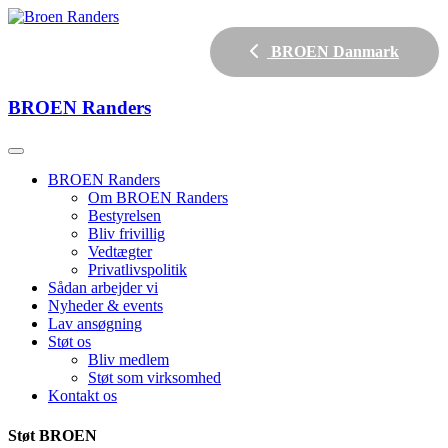
BROEN Danmark
BROEN
Randers
BROEN Randers
Om BROEN Randers
Bestyrelsen
Bliv frivillig
Vedtægter
Privatlivspolitik
Sådan arbejder vi
Nyheder & events
Lav ansøgning
Støt os
Bliv medlem
Støt som virksomhed
Kontakt os
Støt BROEN