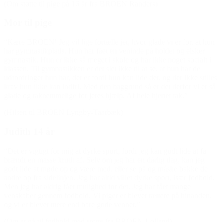
(Om støtte til pige på 16 år fra BROEN Randers)
Mor til pige
“Kære BROEN! Jeg vil lige fortælle jer, hvor glade vi er for, at hun
har gymnastikplads. Hun har fået en veninde på holdet og elsker
gymnastik. Hun er ikke så meget i skole og har ikke noget socialt i
klassen. Til gymnastikken er det slet ikke til at se, at hun har de
udfordringer hun har, det er fordi hun kan lide det, og der ikke stilles
krav hun ikke kan indfri. Med den baggrund så er det derfor vi er så
glade og taknemmelige for jeres hjælp. Af hele hjertet tak.”
(Hilsen til BROEN Lyngby-Taarbæk)
Judith 14 år
“Det er vigtigt for mig at dyrke sport, fordi jeg kan godt lide at få
brændt en masse krudt af. Selv om jeg har en dårlig dag, kan jeg
godt lide at møde op og være med, eller se på og måske bakke de
andre op fra sidelinjen. Jeg har altid villet dyrke sport, især fodbold.
Men jeg har aldrig fået mulighed for det. Jeg har fået mange
venskaber gennem fodbold. Vi piger er blevet tættere på hinanden,
og vi er blevet mere end bare gode venner.”
(Om at gå til fodbold med støtte fra BROEN Lolland)