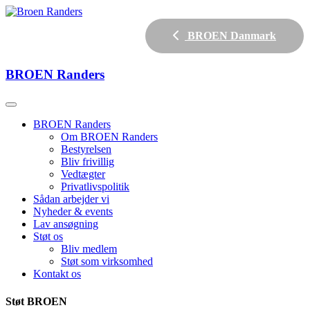
BROEN Danmark
BROEN
Randers
BROEN Randers
Om BROEN Randers
Bestyrelsen
Bliv frivillig
Vedtægter
Privatlivspolitik
Sådan arbejder vi
Nyheder & events
Lav ansøgning
Støt os
Bliv medlem
Støt som virksomhed
Kontakt os
Støt BROEN