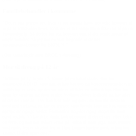
Familiebehandler i kommune
“Det er lige præcis her, hvor vi har mange børn, der ikke kommer til
at gå til fritidsaktiviteter, fordi det er der simpelthen ikke råd til på en
kontanthjælp. Så derfor har jeg benyttet mig af det nogle gange til
nogle familier. Så jeg har en stak liggende af de her
ansøgningsskemaer fra BROEN.”
(Om samarbejde med BROEN-forening)
Mor til dreng på 12 år
“William på 12 år går i 5. klasse på en lokal skole. Han har
diagnosen ADHD, som gør, at han har uro og koncentrationsbesvær,
indlæring er svær, og det sociale er til tider en udfordring. Han har
brug for struktur og faste regler. William elsker fodbold og har gået
til det nu i fire år . Det kan kun lade sig gøre, da han får medicin
med god virkning og har en træner, som forstår ham og kan støtte og
hjælpe de rigtige steder. Fodbolden betyder rigtig meget for ham
også socialt. Vi har ikke rigtig haft økonomi til det ekstra, eller f.eks.
en ferie, og han har måttet vente på ‘tiden til ham’ pga. hans mindre
søskende. Jeg er så glad for, at I har kunnet hjælpe med, at han har
kunnet få den oplevelse.”