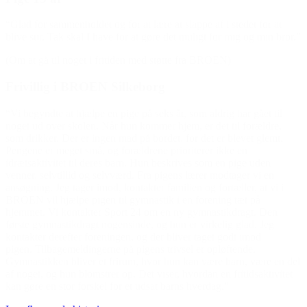
“Glad for sammenholdet og for at lære at slappe af i stedet for at
blive sur. Tak skal I have for at gøre det muligt for mig og min bror.”
(Om at gå til noget i fritiden med støtte fra BROEN)
Frivillig i BROEN Silkeborg
“Vi begyndte at hjælpe en pige på seks år, som aldrig har gået til
noget ud over skolen. Når hun kommer hjem, er det til forældre,
som drikker. Der er ingen mad på bordet, for det er blevet glemt.
Pengene er meget små, og forældrene prioriterer ikke en
idrætsaktivitet til deres barn. Hun beskrives som en pige uden
venner, selvtillid og selvværd. Fra pigens lærer modtager vi en
ansøgning. Jeg tager imod, kontakter familien og fortæller, at vi i
BROEN vil hjælpe pigen til gymnastik i en forening tæt på
hjemmet. Vi kontakter Sport 24 om en ny gymnastikdragt. Den
første gymnastikdragt nogensinde, og hun er virkelig glad. Jeg
kontakter derefter foreningen, og der bliver taget godt imod
pigen. Tilbagemeldingerne på pigens trivsel er opløftende.
Gymnastikken bliver et frirum, hvor hun kan være barn, være en del
af noget, og hun blomstrer op. Det viser, hvordan en fritidsaktivitet
kan gøre en stor forskel for et udsat barns hverdag.”