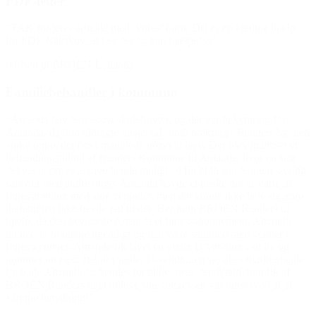
FDF-leder
“TAK for jeres arbejde med ‘vores’ børn. Det er en kæmpe hjælp
for FDF Nakskov, at I er der og kan hjælpe!:-)”
(Hilsen til BROEN Lolland)
Familiebehandler i kommune
“Amanda havde massivt skolefravær, og der var bekymring for
Amanda, da hun tilbragte meget tid rundt omkring i Randers by med
andre unge, der også manglede noget at lave. Der blev igangsat et
behandlingstilbud af Randers Kommune til Amanda, hvor en stor
del var at prøve at give hende mulighed for at få sunde interesser og
samvær med andre unge. Amanda havde et ønske om at starte til
fitnesstræning med sine veninder, men det kunne ikke lade sig gøre,
da familien ikke havde råd til det. Her kom BROEN Randers til
hjælp, da den bevilgede Amanda et fitnessabonnement. Amanda
træner nu to gange ugentligt og kan være sammen med venner i
fitnesscenteret. Amanda fik lavet en vigtig U-vending i sit liv og
kommer nu også stabilt i skole. U-vendingen skyldtes hårdt arbejde
fra både Amanda og hendes forældre, men den hjælp, hun fik af
BROEN Randers til at udleve sine interesser, var uden tvivl af af
kæmpe betydning!”