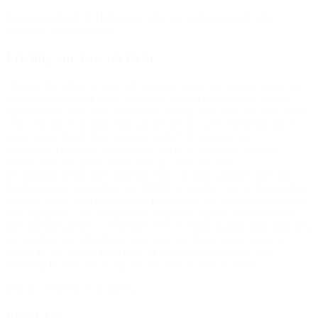
(Hilsen til BROEN Haderslev. Mor har senhjerneskade efter
blodprop, er på pension)
Frivillig om Jens på 15 år
“Jens er det sidste år begyndt at isolere sig på sit værelse, hvor han
spiller computer det meste af dagen. Skolen og den nære familie
oplever ham, som mere indesluttet, trist og tavs. Selv har Jens svært
ved at beskrive, hvorfor han har fået det så svært. Men han har et
ønske om at bryde den ‘negative cirkel’ af isolation og
inaktivitet. Han taler med sin mor om at gå til fitness med sine
venner. Mor vil gerne bakke ham op, men har som
invalidepensionist ikke midlerne. Mor ansøger sammen med sin
familieterapeut om midler ved BROEN Randers, og får dagen efter
bevilget støtte. Jens begynder til fitness med sin kammerat. Kort tid
efter sælger han sin computer og begynder også at spille fodbold
med kammeraterne i weekenden. Der er stadig mange ting, som Jens
og familien skal arbejde på, men Jens har fået et mere aktivt og
socialt liv, og mor er lettet over, at han har det bedre og kan
samtidigt få mere tid til sig selv, når Jens er ude af huset.”
(Hilsen til BROEN Randers)
Pige 13 år