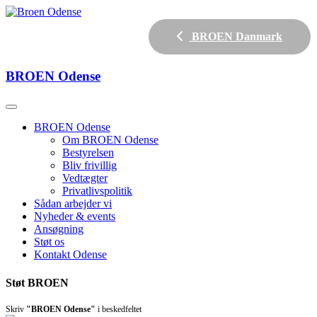
BROEN Danmark
BROEN
Odense
BROEN Odense
Om BROEN Odense
Bestyrelsen
Bliv frivillig
Vedtægter
Privatlivspolitik
Sådan arbejder vi
Nyheder & events
Ansøgning
Støt os
Kontakt Odense
Støt BROEN
Skriv
"BROEN Odense"
i beskedfeltet