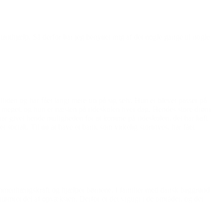
ontanthjælp. Så derfor har jeg benyttet mig af det nogle gange til nogle
lliden og har fået langt mere tro på sig selv. Hun er blevet passer på
tret meget, og hun er næsten på rideskolen hver dag. Hendes store drøm
du har givet hende muligheden for at komme på rideskolen, det har haft
ocialt. Til nu at have et barn, som virkelig stortrives, har fået
 sammenhængskraft og hjælper børnene. I familier med dansk baggrund
tømret del af opvæksten. Derfor er det vigtigt i de områder, og det