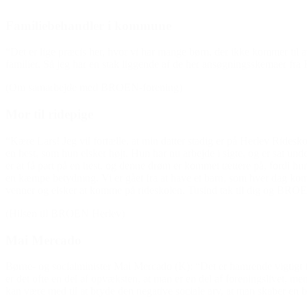
Familiebehandler i kommune
“Det er lige præcis her, hvor vi har mange børn, der ikke kommer til at g
familier. Så jeg har en stak liggende af de her ansøgningsskemaer f
(Om samarbejde med BROEN-forening)
Mor til ridepige
“Kære Lars! Jeg vil fortælle, at min datter stadig er på Herlev Rideskol
en hest, som hun elsker højt. Hun har nu arbejde i sigte, og er sat un
er at få part på en hest, og denne drøm er kommet tættere på, fordi hun
en kæmpe betydning. Vi er gået fra at have et barn, som hver dag kom hj
venner og elsker at komme på rideskolen. Tusind tak til dig og BRO
(Hilsen til BROEN Herlev)
Mai Mercado
Børne- og socialminister Mai Mercado (K): “Det er hamrende vigtigt f
er det ofte en del af opvæksten, at man er en del af foreningslivet, m
kan være med til at bryde den negative sociale arv, at man skaber en