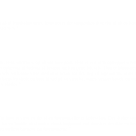
å til fritidsaktiviteter, fordi det er der simpelthen ikke råd til på en k
ra BROEN.”
e. Hun stortrives, og alt går bare godt. Hun er ved at få opbygget selvti
der oplæring til fodring af hestene og kan tjene lidt selv. Hun er bloms
 selv vil kunne være med til at betale for det. Jeg vil sige tak for, at 
em fra skole og bare lå/sad på sit værelse, ingen venner havde og intet s
EN Herlev.”
or børn at være en del af en forening eller et fællesskab. Det skaber
en for en familie med anden etnisk baggrund end dansk er det ikke en fast
 bro mellem børnene og foreningerne.”