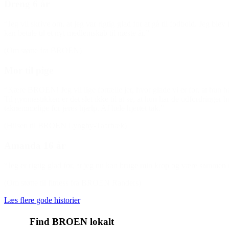
Dreng 6 år
“Jeg vil skrive om, at jeg var rigtig glad for at gå til fodbold. Jeg bl
kan betale til et nyt medlemskab til næste år.”
(Om støtte fra BROEN)
Mor til pige
“Kære BROEN! Jeg vil lige fortælle jer, hvor glade vi er for, at hun h
Til gymnastikken er det slet ikke til at se, at hun har de udfordringer 
taknemmelige for jeres hjælp. Af hele hjertet tak.”
(Hilsen til BROEN Lyngby-Taarbæk)
Amanda 16 år
“Jeg er rigtig glad for, at jeg nu kan bruge min krop og være samme
(Om støtte til fitness fra BROEN Randers)
Læs flere gode historier
Find BROEN lokalt