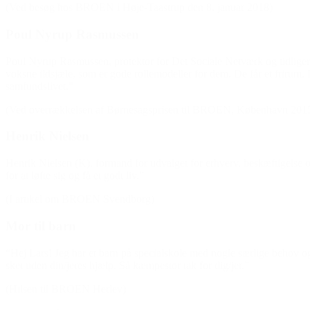
(Ved besøg hos BROEN i Høje-Taastrup den 8. januar 2018)
Poul Nyrup Rasmussen
Poul Nyrup Rasmussen, protektor for Det Sociale Netværk og tidligere
voksne ildsjæle, som er gode rollemodeller for dem. De får et frirum.
samfundslivet.”
(Ved overrækkelsen af Børnesagsprisen til BROEN, København 201
Henrik Nielsen
Henrik Nielsen (K), formand for udvalget for erhverv, beskæftigelse
for at løfte sig og få et godt liv.”
(I artikel om BROEN Svendborg)
Mor til barn
“Hej Lars! Jeg har et barn på specialskole med nogle særlige behov og 
sket uden din/jeres hjælp. Så kæmpestor tak for dig/jer.”
(Hilsen til BROEN Herlev)