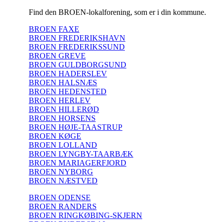
Find den BROEN-lokalforening, som er i din kommune.
BROEN FAXE
BROEN FREDERIKSHAVN
BROEN FREDERIKSSUND
BROEN GREVE
BROEN GULDBORGSUND
BROEN HADERSLEV
BROEN HALSNÆS
BROEN HEDENSTED
BROEN HERLEV
BROEN HILLERØD
BROEN HORSENS
BROEN HØJE-TAASTRUP
BROEN KØGE
BROEN LOLLAND
BROEN LYNGBY-TAARBÆK
BROEN MARIAGERFJORD
BROEN NYBORG
BROEN NÆSTVED
BROEN ODENSE
BROEN RANDERS
BROEN RINGKØBING-SKJERN