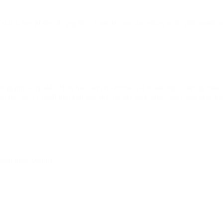
ev faktisk ked af det, da jeg fik at vide af mine forældre, at de ville me
ar gymnastikplads. Hun har fået en veninde på holdet og elsker gymnasti
hun har, det er fordi hun kan lide det, og der ikke stilles krav hun ikke 
n med mine venner.”