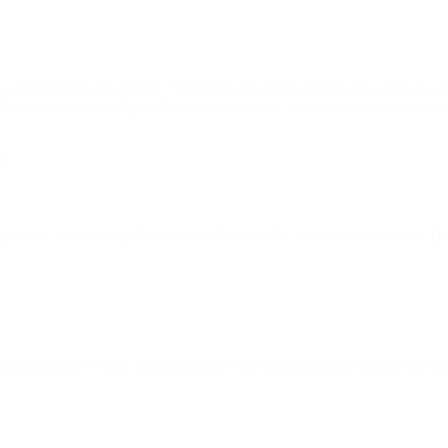
 statsminister i Danmark: “Alle børn og unge har brug for venskaber o
 De bliver værdsat. Og de får nogle redskaber, som gør dem aktive – ogs
5)
 og kultur i Svendborg Kommune: “Det handler ikke kun om motion. Det 
udfordringer i livet. Jeg kan mærke stor forandring efter opstart hos K