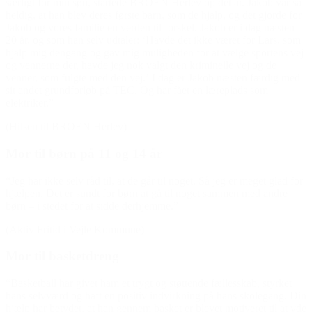
særligt for min søn, startede BROEN Herlev op det år. Jakob var så
heldig, at han blev deres første barn, som de hjalp, og det gjorde for
Jakob og vores familie en verden til forskel. Jakob er i dag næsten
20 år, og som han selv udtaler: ‘Havde det ikke været for Lars, som
hjalp mig dengang og gav mig muligheden for at vælge sportens vej
og vennerne der, havde jeg nok valgt den kriminelle vej og de
venner, som fulgte med den vej.’ I dag er Jakob næsten færdig med
sit andet grundforløb på TEC. Og har fået en læreplads som
elektriker.”
(Hilsen til BROEN Herlev)
Mor til børn på 11 og 14 år
“Jeg har ikke selv råd til, at de går til noget. Så jeg er meget glad for
hjælpen. Det er sundt for børn at gå til noget sammen med andre
børn – i stedet for at sidde derhjemme.”
(Aktiv Fritid i Vejle Kommune)
Mor til basketdreng
“Basketball har givet ham et trygt og støttende fællesskab, styrket
hans selvværd og haft en positiv indvirkning på hans skolegang. Din
hjælp har betydet, at han gennem basket er blevet motiveret til at yde