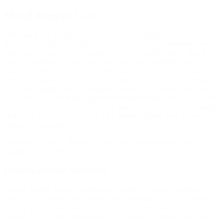
Mor til dreng på 12 år
“William på 12 år går i 5. klasse på en lokal skole. Han har
diagnosen ADHD, som gør, at han har uro og koncentrationsbesvær,
indlæring er svær, og det sociale er til tider en udfordring. Han har
brug for struktur og faste regler. William elsker fodbold og har gået
til det nu i fire år . Det kan kun lade sig gøre, da han får medicin
med god virkning og har en træner, som forstår ham og kan støtte og
hjælpe de rigtige steder. Fodbolden betyder rigtig meget for ham
også socialt. Vi har ikke rigtig haft økonomi til det ekstra, eller f.eks.
en ferie, og han har måttet vente på ‘tiden til ham’ pga. hans mindre
søskende. Jeg er så glad for, at I har kunnet hjælpe med, at han har
kunnet få den oplevelse.”
(Hilsen til BROEN Haderslev. Mor har senhjerneskade efter
blodprop, er på pension)
Lisbeth Zornig Andersen
Lisbeth Zornig Andersen, økonom, forfatter, tidligere protektor for
BROEN Danmark: “Når vi ved, hvor vigtigt det er at gå til noget, så
er det organisationer som BROEN, der er afgørende for, at vi får
sået dét frø, som gør, at børnene får en anden livsbane. Derfor kan