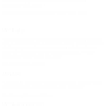
det være helt afgørende for et barns skæbne, at det stifter
bekendtskab med BROEN.”
(Ved støttearrangement for BROEN Struer, Struer 2014)
Mor til pige
“Simone kan godt lide at gå til gymnastik, fordi det er hyggeligt og
sjovt, de lærer forskelligt, at slå kolbøtter, danser, motorisk godt (stor
udvikling), og så kan de være sammen med andre børn. Simone
glæder sig hver gang til hun skal afsted til gymnastik. Vi siger
mange gange tusinde tak for jeres støtte.”
(Hilsen til BROEN-forening)
Avin 8 år
“I min fritid er jeg hjemme sammen med min mor. Jeg keder mig tit.
Det er ikke så nemt at finde på noget at lave hele tiden.”
(Om ikke at gå til noget i fritiden)
Mor til dreng på 7 år