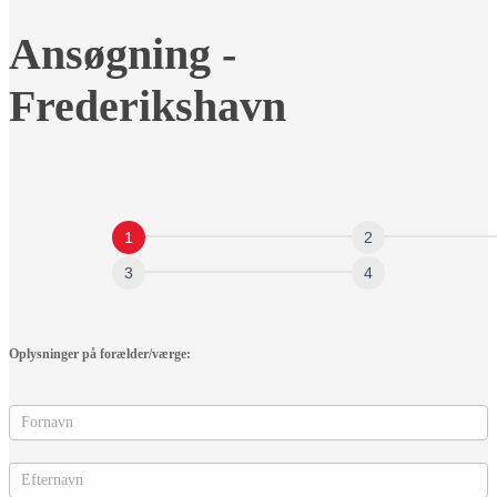
Ansøgning
Ansøgning -
-
Frederikshavn
Frederikshavn
Oplysninger på forælder/værge: