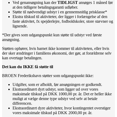
Ved genansøgning kan der
TIDLIGST
ansøges 1 måned før
at den tidligere betalingsgaranti udløber.
Støtte til nødvendigt udstyr i en gennemsnitlig prisklasse*
Ekstra tilskud til aktiviteter, der ligger i forlængelse af den
faste aktivitet, fx spejderlejre, fodboldskoler, store stævner og
lignende.
*Der gives som udgangspunkt kun støtte til udstyr ved første
ansøgning.
Støtten ophører, hvis barnet ikke kommer til aktiviteten, eller hvis
der sker ændringer i familiens økonomi, der gør, at forældrene selv
kan overtage betalingen.
Det kan du IKKE få støtte til
BROEN Frederikshavn støtter som udgangspunkt ikke:
Udgifter, som er afholdt, før ansøgningen er godkendt.
Ekstraordinært dyrt udstyr, som ligger ud over vores
maksimale tilskud på DKK 1000,00 pr. år. Det er heller ikke
muligt at vælge denne type udstyr ved selv at betale
differencen.
Ekstraordinært dyre aktiviteter, hvor kontingentet overstiger
vores maksimale tilskud på DKK 2000,00 pr. år.