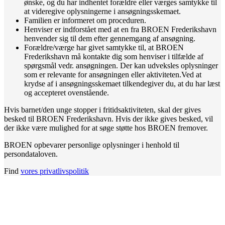
ønske, og du har indhentet forældre eller værges samtykke til
at videregive oplysningerne i ansøgningsskemaet.
Familien er informeret om proceduren.
Henviser er indforstået med at en fra BROEN Frederikshavn
henvender sig til dem efter gennemgang af ansøgning.
Forældre/værge har givet samtykke til, at BROEN
Frederikshavn må kontakte dig som henviser i tilfælde af
spørgsmål vedr. ansøgningen. Der kan udveksles oplysninger
som er relevante for ansøgningen eller aktiviteten.Ved at
krydse af i ansøgningsskemaet tilkendegiver du, at du har læst
og accepteret ovenstående.
Hvis barnet/den unge stopper i fritidsaktiviteten, skal der gives
besked til BROEN Frederikshavn. Hvis der ikke gives besked, vil
der ikke være mulighed for at søge støtte hos BROEN fremover.
BROEN opbevarer personlige oplysninger i henhold til
persondataloven.
Find
vores privatlivspolitik
Den gode historie