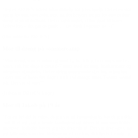
“Jeg er BROEN yderst taknemmelig for jeres hjælp. Det er en stor
hjælp for mig som enlig mor, og det betyder meget for min dejlige
dreng at gå til fodbold. Det er også noget, vi har gjort til vores
fællesskab – det gør os glade … tak fordi I hjælper os :-)”
(Om støtte fra BROEN)
Mor til dreng på sommercamp
“Min dreng, som er autist og snart 12 år, deltog i to camps med e-
sport, i alt fire dage á cirka 6-7 timer med træning, konkurrence og
udendørs aktiviteter. Det er aldrig nogensinde sket før, at han har
været ude af huset fire dage i træk i så mange timer. Tusind, tusind
tak. Det var så stort!”
(Hilsen til BROEN Køge)
Mor til Jakob på 19 år
“For en hel del år siden, da jeg var på kontanthjælp, havde jeg ikke
‘salt til et æg’, og at betale kontingent og udstyr til min søns fritids
interesse, fodbold, havde jeg slet ikke råd til. Det var ikke sjovt, og
jeg følte mig som den dårligste mor i verden. Heldigvis for mig og