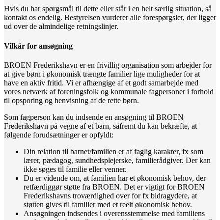
Hvis du har spørgsmål til dette eller står i en helt særlig situation, så
kontakt os endelig. Bestyrelsen vurderer alle forespørgsler, der ligger
ud over de almindelige retningslinjer.
Vilkår for ansøgning
BROEN Frederikshavn er en frivillig organisation som arbejder for
at give børn i økonomisk trængte familier lige muligheder for at
have en aktiv fritid. Vi er afhængige af et godt samarbejde med
vores netværk af foreningsfolk og kommunale fagpersoner i forhold
til opsporing og henvisning af de rette børn.
Som fagperson kan du indsende en ansøgning til BROEN
Frederikshavn på vegne af et barn, såfremt du kan bekræfte, at
følgende forudsætninger er opfyldt:
Din relation til barnet/familien er af faglig karakter, fx som
lærer, pædagog, sundhedsplejerske, familierådgiver. Der kan
ikke søges til familie eller venner.
Du er vidende om, at familien har et økonomisk behov, der
retfærdiggør støtte fra BROEN. Det er vigtigt for BROEN
Frederikshavns troværdighed over for fx bidragydere, at
støtten gives til familier med et reelt økonomisk behov.
Ansøgningen indsendes i overensstemmelse med familiens