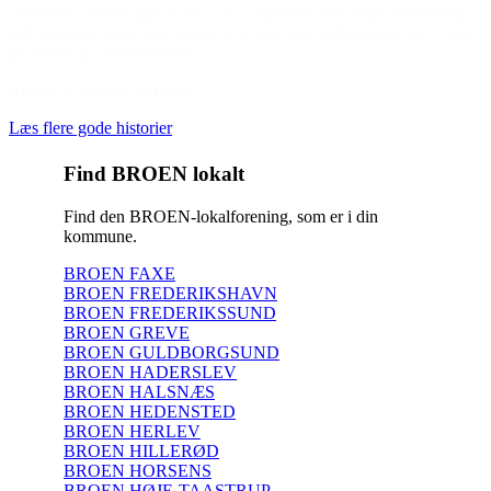
sit bedste i skolen ligeså vel som på basketbanen. Hans forbedrede
selvværd har givet ham modet til at tage nye udfordringer op – både
på banen og i klasselokalet.”
(Hilsen til BROEN Herlev)
Læs flere gode historier
Find BROEN lokalt
Find den BROEN-lokalforening, som er i din
kommune.
BROEN FAXE
BROEN FREDERIKSHAVN
BROEN FREDERIKSSUND
BROEN GREVE
BROEN GULDBORGSUND
BROEN HADERSLEV
BROEN HALSNÆS
BROEN HEDENSTED
BROEN HERLEV
BROEN HILLERØD
BROEN HORSENS
BROEN HØJE-TAASTRUP