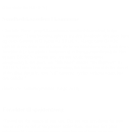
(Om støtte fra BROEN)
Sundhedskonsulent i kommune
Charlotte Baere, projektkoordinator/sundhedskonsulent, Køge
Kommune: “I min hverdag oplever jeg den livsglæde, det giver børn
og deres familier at få hjælp fra BROEN. Mange børn får ikke
opfyldt deres drøm om at kunne dyrke en fritidsinteresse, fordi deres
forældre ikke har plads i budgettet til et foreningsmedlemskab. Her
bygger BROEN virkelig bro. Jeg har set de fantastiske
ansigtsudtryk, det giver, når ”lillePeter” møder ”frivilligPeter” fra
BROEN i den lokale sportsforretning. Inklusion i en aktivitet drevet
af frivillige ildsjæle, som ”vil” børnene, rykker virkelig noget hos
den enkelte.”
(Interview, samarbejdsmøde, Køge 2014)
Forælder til spejderdreng
“Tusind tak for støtten til min søn. Det har stor betydning for min
søn at være en del af spejdernes fællesskab. Han har fået gode
relationer til sine spejdervenner, som har givet ham en ro og