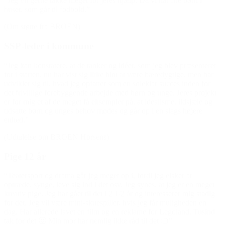
”Jeg vil gerne takke meget for jeres hjælp. Da vi har fire børn i
huset, som går til fodbold.”
(Om støtte fra BROEN)
SSP-leder i kommune
“Jeg kan konstatere, at de tanker og idéer, som jeg blev præsenteret
for i starten, nu har vist sig ikke blot at være bæredygtige, men har
udviklet sig til, hvad jeg opfatter som en soleklar succes inden for
det frivillige forebyggende arbejde med børn og unge. Jeres projekt
er for mig et af de meget få eksempler på, at idealisme, ildsjæle og
udsatte børn og unges behov mødes og går op i en slags højere
enhed.”
(Udtalelse om BROEN Horsens)
Pige 12 år
“Teatersport og drama går jeg meget op i, fordi jeg elsker at
optræde, synge, leve sig ind i det osv. Jeg synes, at jeg er en meget
kreativ pige. Jeg har gået til det i 2 1/2 år og interesserer mig stadig
for det. Jeg vil være mini-skuespiller, hvis jeg får muligheden en
dag. Har allerede lavet en film og en reklame for Legoland. Tusind
tak for det 🙂 Min mor har nemlig ikke råd til det :D”