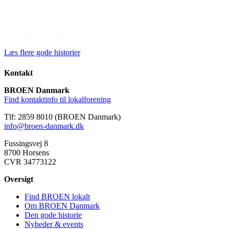
melde mig ud af klubben på grund af dårlig økonomi, og at de ikke
længere kan betale til et nyt medlemskab til næste år.”
(Om støtte fra BROEN)
Læs flere gode historier
Kontakt
BROEN Danmark
Find kontaktinfo til lokalforening
Tlf: 2859 8010 (BROEN Danmark)
info@broen-danmark.dk
Fussingsvej 8
8700 Horsens
CVR 34773122
Oversigt
Find BROEN lokalt
Om BROEN Danmark
Den gode historie
Nyheder & events