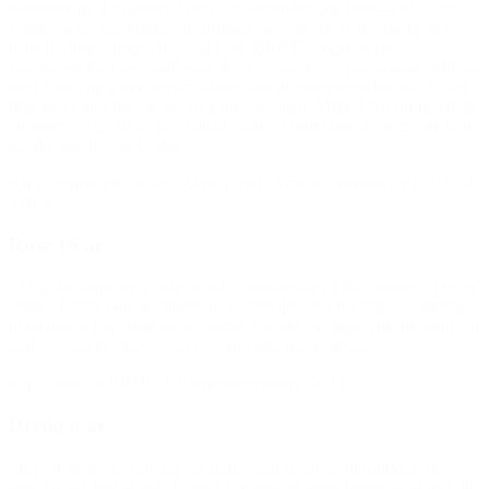
lillesøster på 4 måneder. Hans sagsbehandler tog kontakt til Aktiv
Fritid, og nu går Mikkel til springgymnastik. Hver tirsdag henter
hans frivillige følgeven Sonja ham. BROEN Vejle betaler
kontingent for hans medlemskab, og Aktiv Fritid har matchet Mikkel
med Sonja og givet dem et 10-turskort til svømmehallen, da de slet
ikke kan nøjes med at ses en gang om ugen. Mikkel har nu fået både
en følgeven og en reservebedste, han får brugt noget energi, og han
glæder sig til hver tirsdag.”
(Om samarbejde mellem Aktiv Fritid i Vejle Kommune og BROEN
Vejle)
Rose 16 år
“At spille kamp og vinde og stå i rundkreds og råbe sammen. Det er
nogle af mine bedste minder fra håndbold, som for mig var adgang
til en masse nye, fede fællesskaber. Og der var også voksne, som var
gode at snakke med – især én hjalp mig rigtig meget.”
(Om støtte fra BROEN, Egmontrapporten 2021)
Dreng 6 år
“Jeg vil skrive om, at jeg var rigtig glad for at gå til fodbold. Jeg
blev faktisk ked af det, da jeg fik at vide af mine forældre, at de ville