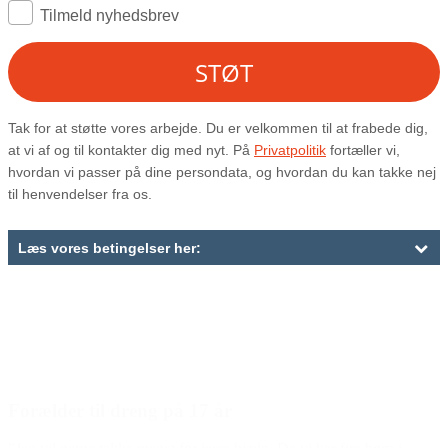
Den gode historie
Forælder til dreng på 17 år