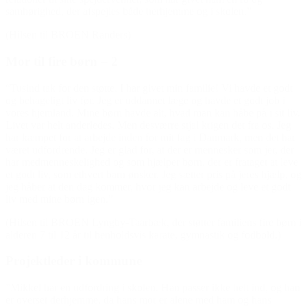
samhørighed, der afspejles både herhjemme og i skolen.”
(Hilsen til BROEN Randers)
Mor til fire børn – 2
“Tusind tak for den støtte, I har givet min familie! Vi havde et godt
og behageligt liv før. Jeg er uddannet læge og havde et godt job i
vores hjemland. Mine børn havde alt, hvad man kan håbe på i sit liv.
Livet var helt anderledes. Men desværre stjal krigen det fra os. Jeg
har kæmpet for at arbejde inden for mit fag i Danmark, men det har
været udfordrende. Jeg er glad for, at der er mennesker som jer, der
har medmenneskelighed og som hjælper børn, der er frataget at leve
et godt liv, som ethvert barn ønsker. Jeg sætter pris på jeres hjælp, og
jeg håber at den dag kommer, hvor jeg kan arbejde og leve et godt
liv med mine børn igen.”
(Hilsen til BROEN Lyngby-Taarbæk, der støtter familiens fire børn i
alderen 7 til 12 år til henholdsvis karate, gymnastik og fodbold.)
Projektleder i kommune
”Mikkel har en udfordring i skolen. Han passer ikke helt ind, og han
er overset derhjemme, da hans mor er alene med ham og hans