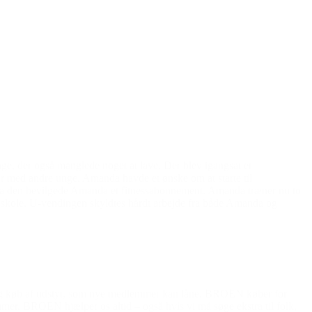
e, der også manglede noget at lave. Der blev igangsat et
r med andre unge. Amanda havde et ønske om at starte til
, da den bevilgede Amanda et fitnessabonnement. Amanda træner nu to
i skole. U-vendingen skyldtes hårdt arbejde fra både Amanda og
mkring køb af udstyr, som nye medlemmer kan låne. BROEN køber for
mmer. BROEN hjælper os altid – også hvis vi må søge ekstra til folk,