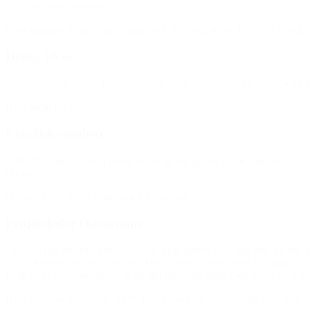
der skal ud til turnering.”
(Om samarbejde mellem Nykøbing F. Bokseklub og BROEN Guldbo
Dreng 10 år
“Synes det har været dejligt at kunne få noget ‘rigtigt’ tøj til fodbold. 
(Om støtte fra BROEN)
Familiekonsulent
“BROEN har igennem årene været en vigtig samarbejdspartner i mit virke
hjælpen.”
(Familiekonsulent i Silkeborg Kommune)
Projektleder i kommune
”Mikkel har en udfordring i skolen. Han passer ikke helt ind, og han 
går Mikkel til springgymnastik. Hver tirsdag henter hans frivillige
turskort til svømmehallen, da de slet ikke kan nøjes med at ses en gan
(Om samarbejde mellem Aktiv Fritid i Vejle Kommune og BROEN Ve