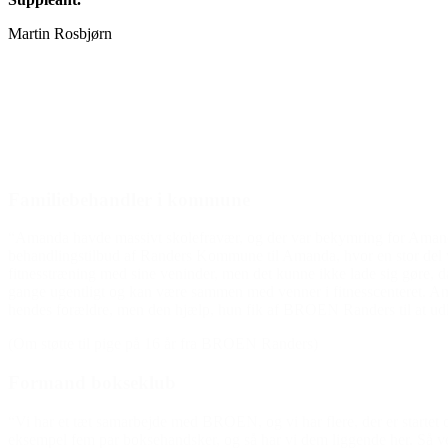
Martin Rosbjørn
Familiebehandler i kommune
“Amanda havde massivt skolefravær, og der var bekymring for Amanda,
behandlingstilbud af Randers Kommune til Amanda, hvor en stor del v
fitnesstræning med sine veninder, men det kunne ikke lade sig gøre,
gange ugentligt og kan være sammen med venner i fitnesscenteret. Ama
hendes forældre, men den hjælp, hun fik af BROEN Randers til at udle
(Om støtte til pige på 16 år fra BROEN Randers)
Formand bokseklub
“Vi har et tæt samarbejde med BROEN, og vi har flere, der er startet
eksempel fem par boksehandsker, og så har vi dem liggende her. Så ved