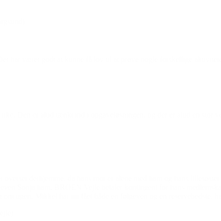
rgsund)
Det har været godt at kunne få lov til at prøve nogle forskellige aktivitete
. Den er altid tænkt ind i opgaveløsningen, og der er altid en stor velv
er overset derhjemme, da hans mor er alene med ham og hans lillesøster 
 følgeven Sonja ham. BROEN Vejle betaler kontingent for hans medlemska
g om ugen. Mikkel har nu fået både en følgeven og en reservebedste, han 
jle)