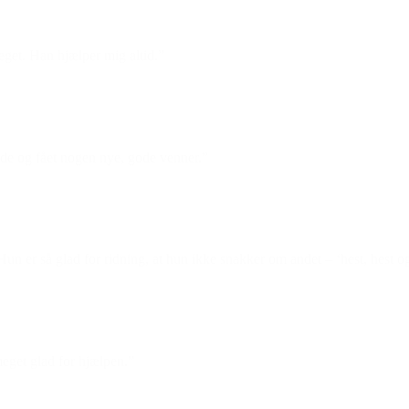
get. Han hjælper mig altid.”
ende og fået nogen nye, gode venner.”
 Hun er så glad for ridning, at hun ikke snakker om andet – ‘hest, hest 
eget glad for hjælpen.”