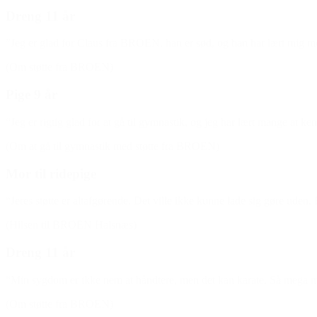
Dreng 11 år
”Jeg er glad for Claus fra BROEN, han er sød, og han har lært mig me
(Om støtte fra BROEN)
Pige 9 år
“Jeg er rigtig glad for at gå til gymnastik, og jeg har lært mange at k
(Om at gå til gymnastik med støtte fra BROEN)
Mor til ridepige
“Jeres støtte er altafgørende. Det ville ikke kunne lade sig gøre uden.
(Hilsen til BROEN Halsnæs)
Dreng 11 år
“Min sygdom er ikke nem at håndtere, men det kan karate. Så mega m
(Om støtte fra BROEN)