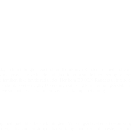
Den gode historie
 da hun tilbragte meget tid rundt omkring i Randers by med andre ung
ar at prøve at give hende mulighed for at få sunde interesser og samvæ
 da familien ikke havde råd til det. Her kom BROEN Randers til hjælp
nda fik lavet en vigtig U-vending i sit liv og kommer nu også stabilt 
ve sine interesser, var uden tvivl af af kæmpe betydning!”
 op med hjælp til at betale kontingent. Vi har også lavet en aftale o
 vi, at hvis nogen stopper, har vi stadig handsker til de næste, der ko