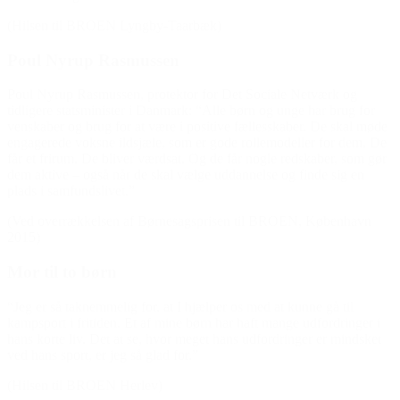
(Hilsen til BROEN Lyngby-Taarbæk)
Poul Nyrup Rasmussen
Poul Nyrup Rasmussen, protektor for Det Sociale Netværk og
tidligere statsminister i Danmark: “Alle børn og unge har brug for
venskaber og brug for at være i positive fællesskaber. De skal møde
engagerede voksne ildsjæle, som er gode rollemodeller for dem. De
får et frirum. De bliver værdsat. Og de får nogle redskaber, som gør
dem aktive – også når de skal vælge uddannelse og finde sig en
plads i samfundslivet.”
(Ved overrækkelsen af Børnesagsprisen til BROEN, København
2015)
Mor til to børn
“Jeg er så taknemmelig for, at I hjælper os med at kunne gå til
kampsport i fritiden. Et af mine børn har haft mange udfordringer i
hans korte liv. Det at se, hvor meget hans udfordringer er mindsket
ved hans sport, er jeg så glad for.”
(Hilsen til BROEN Herlev)