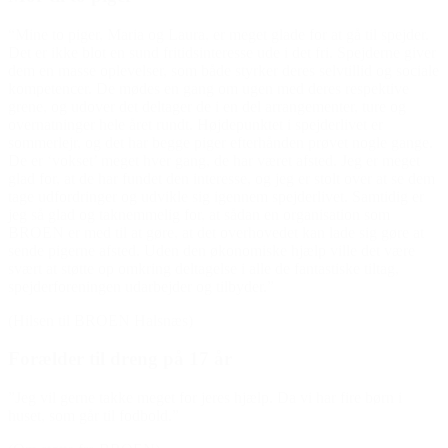
“Mine to piger, Maria og Laura, er meget glade for at gå til spejder.
Det er ikke blot en sund fritidsinteresse ude i det fri. Spejderne giver
dem en masse oplevelser, som både styrker deres selvtillid og sociale
kompetencer. De mødes en gang om ugen med deres respektive
grene, og udover det deltager de i en del arrangementer, ture og
overnatninger hele året rundt. Højdepunktet i spejderlivet er
sommerlejr, og det har begge piger efterhånden prøvet nogle gange.
De er ‘vokset’ meget hver gang, de har været afsted. Jeg er meget
glad for, at de har fundet den interesse, og jeg er stolt over at se dem
tage udfordringer og udvikle sig igennem spejderlivet. Samtidig er
jeg så glad og taknemmelig for, at sådan en organisation som
BROEN er med til at gøre, at det overhovedet kan lade sig gøre at
sende pigerne afsted. Uden den økonomiske hjælp ville det være
svært at støtte op omkring deltagelse i alle de fantastiske tiltag,
spejderforeningen udarbejder og tilbyder.”
(Hilsen til BROEN Halsnæs)
Forælder til dreng på 17 år
”Jeg vil gerne takke meget for jeres hjælp. Da vi har fire børn i
huset, som går til fodbold.”