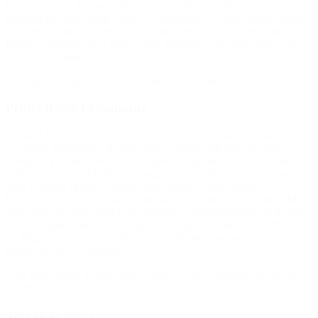
fitnesscenteret. Amanda fik lavet en vigtig U-vending i sit liv og
kommer nu også stabilt i skole. U-vendingen skyldtes hårdt arbejde
fra både Amanda og hendes forældre, men den hjælp, hun fik af
BROEN Randers til at udleve sine interesser, var uden tvivl af af
kæmpe betydning!”
(Om støtte til pige på 16 år fra BROEN Randers)
Projektleder i kommune
”Mikkel har en udfordring i skolen. Han passer ikke helt ind, og han
er overset derhjemme, da hans mor er alene med ham og hans
lillesøster på 4 måneder. Hans sagsbehandler tog kontakt til Aktiv
Fritid, og nu går Mikkel til springgymnastik. Hver tirsdag henter
hans frivillige følgeven Sonja ham. BROEN Vejle betaler
kontingent for hans medlemskab, og Aktiv Fritid har matchet Mikkel
med Sonja og givet dem et 10-turskort til svømmehallen, da de slet
ikke kan nøjes med at ses en gang om ugen. Mikkel har nu fået både
en følgeven og en reservebedste, han får brugt noget energi, og han
glæder sig til hver tirsdag.”
(Om samarbejde mellem Aktiv Fritid i Vejle Kommune og BROEN
Vejle)
Mor til to piger