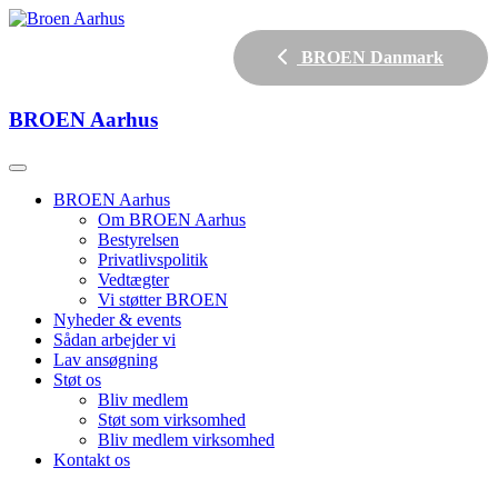
BROEN Danmark
BROEN
Aarhus
BROEN Aarhus
Om BROEN Aarhus
Bestyrelsen
Privatlivspolitik
Vedtægter
Vi støtter BROEN
Nyheder & events
Sådan arbejder vi
Lav ansøgning
Støt os
Bliv medlem
Støt som virksomhed
Bliv medlem virksomhed
Kontakt os