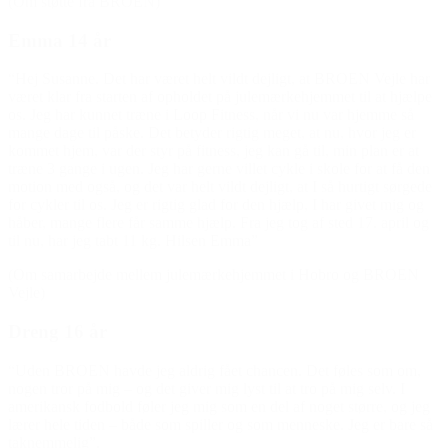
(Om støtte fra BROEN)
Emma 14 år
“Hej Susanne. Det har været helt vildt dejligt, at BROEN Vejle har
været klar fra starten af opholdet på julemærkehjemmet til at hjælpe
os. Jeg har kunnet træne i Loop Fitness, når vi nu var hjemme så
mange dage til påske. Det betyder rigtig meget, at nu, hvor jeg er
kommet hjem, var der styr på fitness, jeg kan gå til, min plan er at
træne 3 gange i ugen. Jeg har gerne villet cykle i skole for at få den
motion med også, og det var helt vildt dejligt, at I så hurtigt sørgede
for cykler til os. Jeg er rigtig glad for den hjælp, I har givet mig og
håber, mange flere får samme hjælp. Fra jeg tog af sted 17. april og
til nu, har jeg tabt 11 kg. Hilsen Emma”
(Om samarbejde mellem julemærkehjemmet i Hobro og BROEN
Vejle)
Dreng 16 år
“Uden BROEN havde jeg aldrig fået chancen. Det føles som om,
nogen tror på mig – og det giver mig lyst til at tro på mig selv. I
amerikansk fodbold føler jeg mig som en del af noget større, og jeg
lærer hele tiden – både som spiller og som menneske. Jeg er bare så
taknemmelig”.