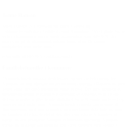
Janne Hansen
Janne Hansen (V), formand for Børn, Familie og
Uddannelsesudvalget, Guldborgsund Kommune: “Vi er glade for, at
vi her i kommunen har en stærk organisation som BROEN, der
tager vare på de økonomisk udsatte børn, så de får samme
muligheder som andre børn.”
(Om støtte til BROEN Guldborgsund)
Familiebehandler i kommune
“Amanda havde massivt skolefravær, og der var bekymring for
Amanda, da hun tilbragte meget tid rundt omkring i Randers by med
andre unge, der også manglede noget at lave. Der blev igangsat et
behandlingstilbud af Randers Kommune til Amanda, hvor en stor
del var at prøve at give hende mulighed for at få sunde interesser og
samvær med andre unge. Amanda havde et ønske om at starte til
fitnesstræning med sine veninder, men det kunne ikke lade sig gøre,
da familien ikke havde råd til det. Her kom BROEN Randers til
hjælp, da den bevilgede Amanda et fitnessabonnement. Amanda
træner nu to gange ugentligt og kan være sammen med venner i