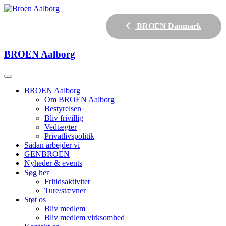
BROEN Danmark
BROEN
Aalborg
BROEN Aalborg
Om BROEN Aalborg
Bestyrelsen
Bliv frivillig
Vedtægter
Privatlivspolitik
Sådan arbejder vi
GENBROEN
Nyheder & events
Søg her
Fritidsaktivitet
Ture/stævner
Støt os
Bliv medlem
Bliv medlem virksomhed