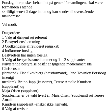
Forslag, der ønskes behandlet på generalforsamlingen, skal være
formanden i hænde
skriftligt senest 5 dage inden og kan sendes til ovenstående
mailadresse.
Vel mødt.
Dagsorden:
1 Valg af dirigent og referent
2 Bestyrelsens beretning
3 Godkendelse af revideret regnskab
4 Indkomne forslag
Bestyrelsen har ingen forslag.
5 Valg af bestyrelsesmedlemmer og 1 – 2 suppleanter
Nuværende bestyrelse består af følgende medlemmer: Ida
Christensen
(formand), Else Skovbjerg (næstformand), Jane Townley Porsborg
(menigt
medlem), Bruno Japp (kasserer), Terese Amalie Knudsen
(suppleant) og
Maja Olsen (suppleant).
Suppleanter er på valg hvert år. Maja Olsen (suppleant) og Terese
Amalie
Knudsen (suppleant) ønsker ikke genvalg.
6 Valg af revisor