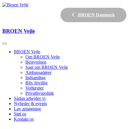
BROEN Danmark
BROEN
Vejle
BROEN Vejle
Om BROEN Vejle
Bestyrelsen
Sagt om BROEN Vejle
Ambassadører
Indsamling
Bliv frivillig
Vedtægter
Privatlivspolitik
Sådan arbejder vi
Nyheder & events
Lav ansøgning
Støt os
Kontakt os