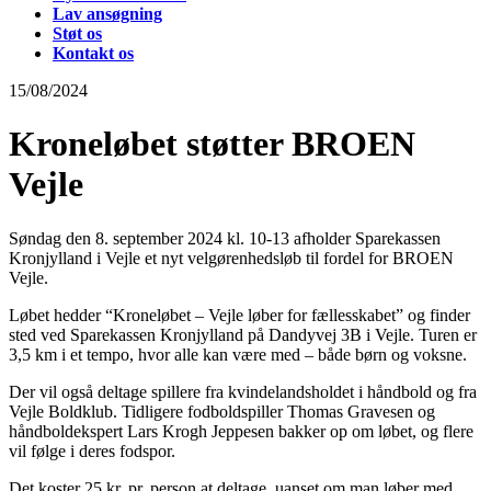
Lav ansøgning
Støt os
Kontakt os
15/08/2024
Kroneløbet støtter BROEN
Vejle
Søndag den 8. september 2024 kl. 10-13 afholder Sparekassen
Kronjylland i Vejle et nyt velgørenhedsløb til fordel for BROEN
Vejle.
Løbet hedder “Kroneløbet – Vejle løber for fællesskabet” og finder
sted ved Sparekassen Kronjylland på Dandyvej 3B i Vejle. Turen er
3,5 km i et tempo, hvor alle kan være med – både børn og voksne.
Der vil også deltage spillere fra kvindelandsholdet i håndbold og fra
Vejle Boldklub. Tidligere fodboldspiller Thomas Gravesen og
håndboldekspert Lars Krogh Jeppesen bakker op om løbet, og flere
vil følge i deres fodspor.
Det koster 25 kr. pr. person at deltage, uanset om man løber med