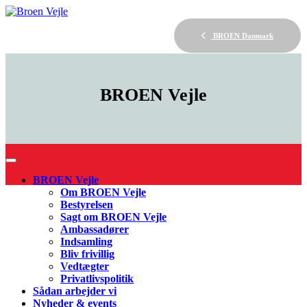
BROEN Danmark
BROEN
Vejle
BROEN Vejle
Om BROEN Vejle
Bestyrelsen
Sagt om BROEN Vejle
Ambassadører
Indsamling
Bliv frivillig
Vedtægter
Privatlivspolitik
Sådan arbejder vi
Nyheder & events