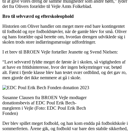
til at give vores dreng de samme muligheder som andre børn,” lyder
det fra Olivers forældre til Vejle Amts Folkeblad.
Bro til selvværd og efterskoleophold
Historien om Oliver handler om meget mere end bare kontingentet
til fodbold og nye fodboldstøvler, når de gamle blev for små. Oliver
og hans forældre også berette om, hvordan drengen udviklede sig i
skolen trods store indlæringsmæssige udfordringer.
I et brev til BROEN Vejle fortæller Jeanette og Svend Nielsen:
“Lavt selvværd fyldte meget de første år i skolen, så vigtigheden af
at have en fritidsinteresse, hvor der ingen bekymringer var, betød
alt. Først i fjerde klasse blev han testet svær ordblind, og det gav ro,
men gjorde det ikke nemmere at gå i skole.
Susanne Clausen fra BROEN Vejle modtager
donationsbevis af EDC Poul Erik Bech-
mægleren i Vejle (Foto: EDC Poul Erik Bech
Fonden)
Der blev spillet meget fodbold, og han kom endda på fodboldskole i
sommerferien.
Årene gik, og fodbold var bare den stabile sikkerhed,