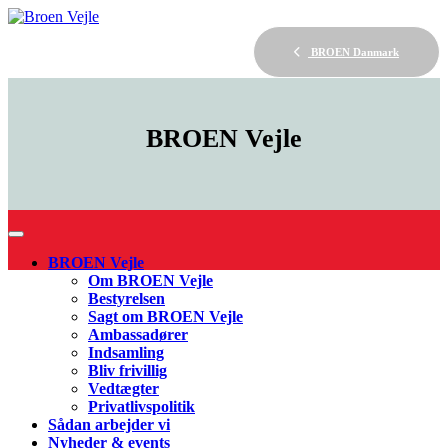
BROEN Danmark
BROEN
Vejle
BROEN Vejle
Om BROEN Vejle
Bestyrelsen
Sagt om BROEN Vejle
Ambassadører
Indsamling
Bliv frivillig
Vedtægter
Privatlivspolitik
Sådan arbejder vi
Nyheder & events