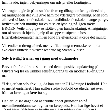
han havde, ingen bekymringer om udstyr eller kontingent.
Vi brugte nogle år på at snakke frem og tilbage omkring efterskole,
og muligheden det ville give ham for yderligere udvikling. Men som
alle ved så koster efterskoler, især ordblindeefterskole, mange penge,
hvilket var helt umuligt for os at se en løsning på. Igen trådte
BROEN Vejle til og gav os støtte og en håndsrækning: Ansøgninger
om økonomisk hjælp, hjælp til at søge et stipendie hos
Efterskoleforeningen samt en fond fra efterskolen gjorde det muligt.
Vi sendte en dreng afsted, men vi fik et ungt menneske retur, da
skoleåret sluttede,” skriver Jeanette og Svend Nielsen.
Selv frivillig træner og i gang med uddannelse
Brevet fra forældrene slutter med denne positive opdatering på
Olivers vej fra en usikker seksårig dreng til en modnet 18-årig ung
mand:
“I dag er han selv frivillig, da han træner U11-drenge i fodbold. Han
er meget engageret. Han spiller stadig fodbold og glæder sig over
både at lære og at lære fra sig.
Han er i disse dage ved at afslutte andet grundforløb på
mekanikeruddannelsen og har en læreplads. Han har lige hevet et
12-tal hjem. Når han er færdig med den uddannelse, vil han i