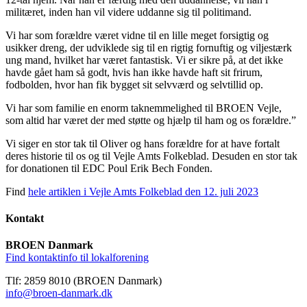
militæret, inden han vil videre uddanne sig til politimand.
Vi har som forældre været vidne til en lille meget forsigtig og
usikker dreng, der udviklede sig til en rigtig fornuftig og viljestærk
ung mand, hvilket har været fantastisk. Vi er sikre på, at det ikke
havde gået ham så godt, hvis han ikke havde haft sit frirum,
fodbolden, hvor han fik bygget sit selvværd og selvtillid op.
Vi har som familie en enorm taknemmelighed til BROEN Vejle,
som altid har været der med støtte og hjælp til ham og os forældre.”
Vi siger en stor tak til Oliver og hans forældre for at have fortalt
deres historie til os og til Vejle Amts Folkeblad. Desuden en stor tak
for donationen til EDC Poul Erik Bech Fonden.
Find
hele artiklen i Vejle Amts Folkeblad den 12. juli 2023
Kontakt
BROEN Danmark
Find kontaktinfo til lokalforening
Tlf: 2859 8010 (BROEN Danmark)
info@broen-danmark.dk