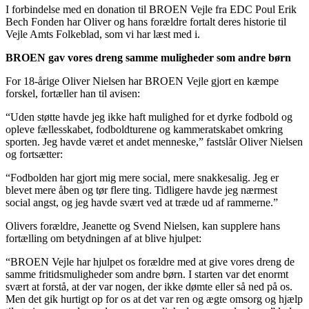
I forbindelse med en donation til BROEN Vejle fra EDC Poul Erik
Bech Fonden har Oliver og hans forældre fortalt deres historie til
Vejle Amts Folkeblad, som vi har læst med i.
BROEN gav vores dreng samme muligheder som andre børn
For 18-årige Oliver Nielsen har BROEN Vejle gjort en kæmpe
forskel, fortæller han til avisen:
“Uden støtte havde jeg ikke haft mulighed for et dyrke fodbold og
opleve fællesskabet, fodboldturene og kammeratskabet omkring
sporten. Jeg havde været et andet menneske,” fastslår Oliver Nielsen
og fortsætter:
“Fodbolden har gjort mig mere social, mere snakkesalig. Jeg er
blevet mere åben og tør flere ting. Tidligere havde jeg nærmest
social angst, og jeg havde svært ved at træde ud af rammerne.”
Olivers forældre, Jeanette og Svend Nielsen, kan supplere hans
fortælling om betydningen af at blive hjulpet:
“BROEN Vejle har hjulpet os forældre med at give vores dreng de
samme fritidsmuligheder som andre børn. I starten var det enormt
svært at forstå, at der var nogen, der ikke dømte eller så ned på os.
Men det gik hurtigt op for os at det var ren og ægte omsorg og hjælp