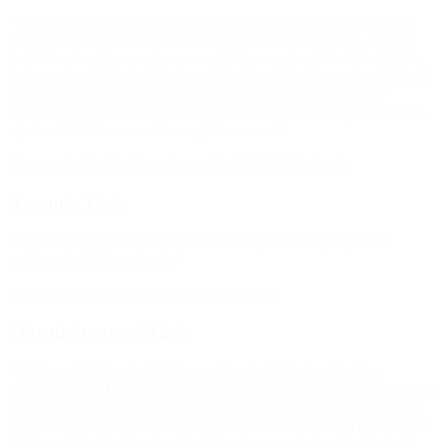
“Det er vigtigt for mig at dyrke sport, fordi jeg kan godt lide at få
brændt en masse krudt af. Selv om jeg har en dårlig dag, kan jeg
godt lide at møde op og være med, eller se på og måske bakke de
andre op fra sidelinjen. Jeg har altid villet dyrke sport, især fodbold.
Men jeg har aldrig fået mulighed for det. Jeg har fået mange
venskaber gennem fodbold. Vi piger er blevet tættere på hinanden,
og vi er blevet mere end bare gode venner.”
(Om at gå til fodbold med støtte fra BROEN Lolland)
Amanda 16 år
“Jeg er rigtig glad for, at jeg nu kan bruge min krop og være
sammen med mine venner.”
(Om støtte til fitness fra BROEN Randers)
Mor til dreng på 12 år
“William på 12 år går i 5. klasse på en lokal skole. Han har
diagnosen ADHD, som gør, at han har uro og koncentrationsbesvær,
indlæring er svær, og det sociale er til tider en udfordring. Han har
brug for struktur og faste regler. William elsker fodbold og har gået
til det nu i fire år . Det kan kun lade sig gøre, da han får medicin