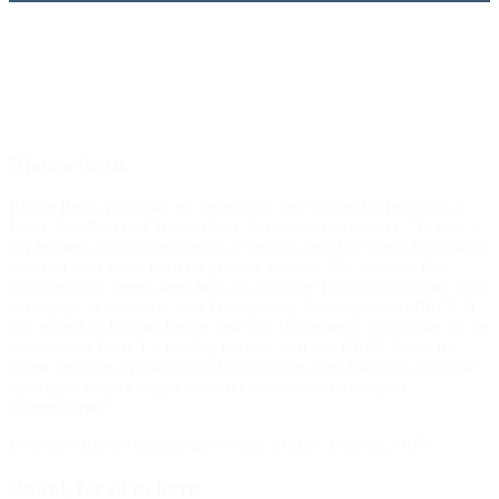
Den gode historie
Bjarne Ibsen
Bjarne Ibsen, professor og centerleder ved Center for forskning i
Idræt, Sundhed og Civilsamfund, Syddansk Universitet: “Vi ved, at
det for børn har stor betydning at være en del af et stærkt fællesskab
sammen med andre børn og positive voksne. Når forældre ikke
ansporer eller støtter deres børn til at deltage i en fritidsaktivitet, så er
det vigtigt, at initiativer som Fritidspas og foreninger som BROEN
kan gå ind og hjælpe. Begge dele kan skabe bedre livskvalitet for de
mest udsatte børn. En frivillig indsats, som den BROEN står for,
udgør desuden en effektiv og billig indsats, som både kan stå alene
og udgøre et godt supplement til eksisterende ordninger i
kommunerne.”
(Ved Red Barnet-konferencen ‘Plads til alle’, Esbjerg 2015)
Ronni, far til to børn