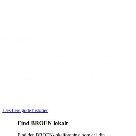
glad for at gå der. Han refererer til det hele tiden og øver sig på de
yoga- og kampsportøvelser, han har lært. Jeg er så glad på Teis’
vegne, og det er lige det rigtige for ham. Han får der redskaber til at
styrke sit selvværd.”
(Hilsen til BROEN Halsnæs)
Mor til to børn
“Pga. BROEN i Randers kan mine to børn gå til svømning – uden
at jeg skal vende hver en krone eller sige nej til dem, igen. De får
mulighed for at udvikle sig socialt og styrke deres selvtillid, ting som
betyder så meget, og helt uden, at de skal føle sig anderledes. I et
hjem præget af sygdom og til tider for mange bekymringer er det
bare helt vidunderligt at vide, at ens børn har sunde, normale
interesser, hvor de kan få lov til at være børn! Tusind tak til
BROEN, det er et fantastisk arbejde I gør.”
(Hilsen til BROEN Randers)
Læs flere gode historier
Find BROEN lokalt
Find den BROEN-lokalforening, som er i din