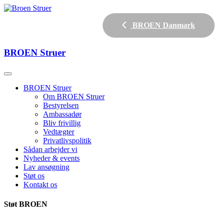
BROEN Danmark
BROEN
Struer
BROEN Struer
Om BROEN Struer
Bestyrelsen
Ambassadør
Bliv frivillig
Vedtægter
Privatlivspolitik
Sådan arbejder vi
Nyheder & events
Lav ansøgning
Støt os
Kontakt os
Støt BROEN