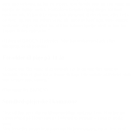
med god virkning og har en træner, som forstår ham og kan støtte og
hjælpe de rigtige steder. Fodbolden betyder rigtig meget for ham
også socialt. Vi har ikke rigtig haft økonomi til det ekstra, eller f.eks.
en ferie, og han har måttet vente på ‘tiden til ham’ pga. hans mindre
søskende. Jeg er så glad for, at I har kunnet hjælpe med, at han har
kunnet få den oplevelse.”
(Hilsen til BROEN Haderslev. Mor har senhjerneskade efter
blodprop, er på pension)
Forælder til pige på 11 år
“Louise har fået støtte til gymnastik i et år og lige fået støtte til
fodbold. Hun er glad for at kunne deltage i de samme aktiviteter som
sine venner pga. støtten.”
(Om støtte fra BROEN)
Sundhedsplejerske i kommune
“Jeg vil lige give dig en tilbagemelding omkring Teis. Han har nu
været afsted på Helteskolen i Hillerød to fredage – i dag er tredje
gang.
Mor fortæller meget begejstret om Heltetræningen, og at Teis er så