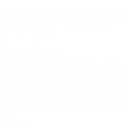
“Jeg har stået og tænkt: ‘Puha, jeg synes ikke, jeg har en krone’. Og
var de ikke trådt til, var det ikke sikkert, at børnene kunne fortsætte.
På den måde har BROEN været en kæmpe gevinst, og jeg er dem
evigt taknemmelig. Jeg ved ikke, hvor vi havde været i dag, hvis
ikke de havde hjulpet.”
(Om støtte fra BROEN Nyborg)
Frivillig i BROEN Køge
“Jeg oplevede mange børn, hvor familien ikke havde råd til et par
fodboldstøvler til et barn, der gerne ville spille fodbold. Jeg oplevede
også eksempler på, at et barn ‘arvede’ storebrors fodboldstøvler, som
han var vokset ud af. Jeg oplevede også, at der var familier, der ikke
havde råd til, at et barn kunne deltage i en turnering i udlandet. Det
gik ikke alene ud over det enkelte barn, men også hele holdet, der
skulle afsted. Det viste mig, at der er familier, hvor økonomien er så
stram, at der ikke er råd til, at børnene kan deltage i fornuftige sunde
fritidsaktiviteter. Jeg synes, det er glædeligt, at der landet over er
mennesker, der mener, at der er behov for en særlig indsats på dette
område.”
Judith 14 år