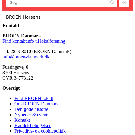
BROEN Horsens
Horsens
Kontakt
BROEN Danmark
BROEN Frederikshavn
Find kontaktinfo til lokalforening
Frederikshavn
Tlf: 2859 8010 (BROEN Danmark)
BROEN Frederikssund
info@broen-danmark.dk
Frederikssund
Fussingsvej 8
8700 Horsens
BROEN Greve
CVR 34773122
2670, Greve
Oversigt
BROEN Guldborgsund
Find BROEN lokalt
Guldborgsund
Om BROEN Danmark
Den gode historie
BROEN Haderslev
Nyheder & events
Kontakt
Haderslev
Handelsbetingelser
Privatlivs- og cookiepolitik
BROEN Halsnæs