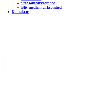
Støt som virksomhed
Bliv medlem virksomhed
Kontakt os
Den gode historie
Mor til dreng på 7 år
“Jeg er BROEN yderst taknemmelig for jeres hjælp. Det er en stor
hjælp for mig som enlig mor, og det betyder meget for min dejlige
dreng at gå til fodbold. Det er også noget, vi har gjort til vores
fællesskab – det gør os glade … tak fordi I hjælper os :-)”
(Om støtte fra BROEN)