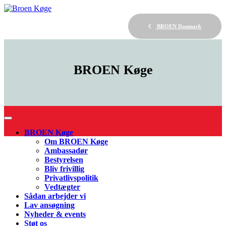
BROEN Danmark
BROEN
Køge
BROEN Køge
Om BROEN Køge
Ambassadør
Bestyrelsen
Bliv frivillig
Privatlivspolitik
Vedtægter
Sådan arbejder vi
Lav ansøgning
Nyheder & events
Støt os