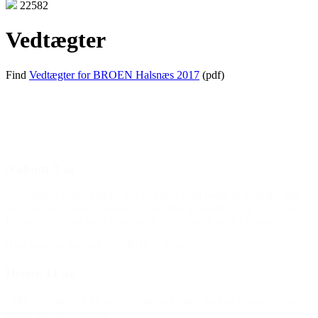
22582
Vedtægter
Find
Vedtægter for BROEN Halsnæs 2017
(pdf)
Den gode historie
Nahom 9 år
“Træningen er det bedste. For så bliver man bedre til at spille. Jeg
har også fået mange venner. Der er flere på holdet, som går i min
klasse, og jeg har også lært nogen fra de andre skoler at kende.”
(Om støtte til fodbold fra BROEN Rudersdal)
Dreng 11 år
“Min sygdom er ikke nem at håndtere, men det kan karate. Så mega
meget glad for hjælpen.”