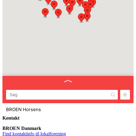
BROEN Horsens
Horsens
Kontakt
BROEN Danmark
BROEN Frederikshavn
Find kontaktinfo til lokalforening