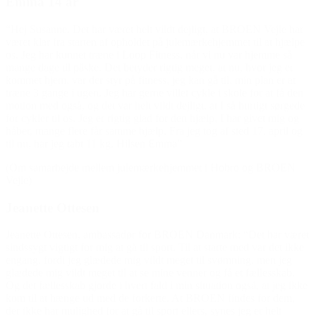
Emma 14 år
“Hej Susanne. Det har været helt vildt dejligt, at BROEN Vejle har
været klar fra starten af opholdet på julemærkehjemmet til at hjælpe
os. Jeg har kunnet træne i Loop Fitness, når vi nu var hjemme så
mange dage til påske. Det betyder rigtig meget, at nu, hvor jeg er
kommet hjem, var der styr på fitness, jeg kan gå til, min plan er at
træne 3 gange i ugen. Jeg har gerne villet cykle i skole for at få den
motion med også, og det var helt vildt dejligt, at I så hurtigt sørgede
for cykler til os. Jeg er rigtig glad for den hjælp, I har givet mig og
håber, mange flere får samme hjælp. Fra jeg tog af sted 17. april og
til nu, har jeg tabt 11 kg. Hilsen Emma”
(Om samarbejde mellem julemærkehjemmet i Hobro og BROEN
Vejle)
Jeanette Ottesen
Jeanette Ottesen, ambassadør for BROEN Danmark: “Det har været
sindssygt vigtigt for mig at gå til sport. Til at starte med var det ikke
engang, fordi jeg glædede mig vildt meget til svømning, men jeg
glædede mig vildt meget til at se mine venner og få et fællesskab.
Og det fællesskab gjorde i hvert fald i min situation også, at jeg ikke
kom til at hænge ud med de forkerte. At BROEN findes for dem,
der ikke har mulighed for at gå til sport ellers, synes jeg er helt