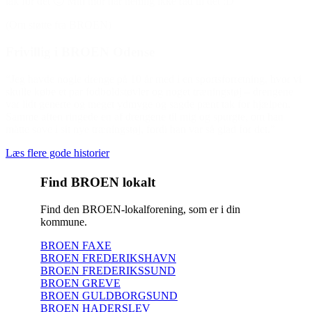
tak for det 🙂 Min mor har nemlig ikke råd til det :D”
(Om støtte fra BROEN)
Frivillig i BROEN Odense
“Jeg havde nogle drenge på 10 år med i en sportsforretning, hvor vi
skulle købe et par fodboldstøvler og noget træningstøj – drengene
var lidt generte og meget ydmyge og sagde pænt tak for hjælpen.
Samme aften ringede en af drengene til mig og spurgte, om han
måtte sove i sit nye træningstøj, fordi han var så glad for det.”
Læs flere gode historier
Find BROEN lokalt
Find den BROEN-lokalforening, som er i din
kommune.
BROEN FAXE
BROEN FREDERIKSHAVN
BROEN FREDERIKSSUND
BROEN GREVE
BROEN GULDBORGSUND
BROEN HADERSLEV