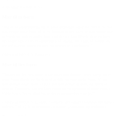
(Om støtte fra BROEN)
Mor til to børn
“Jeg er så taknemmelig for at have modtaget støtte fra BROEN. Nu
kan begge mine børn gå til en fritidsaktivitet, hvor de kan danne nye
netværk og opleve andre ting, end det jeg kan tilbyde dem og have
det super sjovt! Det er simpelthen så vigtigt, det I gør, så tusind tak
for jer! Kærlig hilsen en mor og hendes to vandhunde.”
(Hilsen til BROEN Randers)
Mor til fire børn
“Tusind tak for den støtte, I har givet min familie. Jeres hjælp giver
mine børn glæde og får dem til at føle sig som andre børn. Vi har
haft mange dage, hvor vi ikke har haft penge til mad, og siden vi
kom til Danmark, har jeg købt brugt tøj og sportstøj til mine børn i
Røde Kors. Jeg er glad for, at der er mennesker som jer!”
(Hilsen til BROEN Lyngby-Taarbæk, der støtter familiens fire børn i
alderen 7 til 12 år til henholdsvis karate, gymnastik og fodbold.)