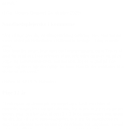
genialt.”
(I Go’ Morgen Danmark 24. oktober 2020)
Sundhedsplejerske i kommune
“Jeg vil lige give dig en tilbagemelding omkring Teis. Han har nu
været afsted på Helteskolen i Hillerød to fredage – i dag er tredje
gang.
Mor fortæller meget begejstret om Heltetræningen, og at Teis er så
glad for at gå der. Han refererer til det hele tiden og øver sig på de
yoga- og kampsportøvelser, han har lært. Jeg er så glad på Teis’
vegne, og det er lige det rigtige for ham. Han får der redskaber til at
styrke sit selvværd.”
(Hilsen til BROEN Halsnæs)
Pige 12 år
“Teatersport og drama går jeg meget op i, fordi jeg elsker at
optræde, synge, leve sig ind i det osv. Jeg synes, at jeg er en meget
kreativ pige. Jeg har gået til det i 2 1/2 år og interesserer mig stadig
for det. Jeg vil være mini-skuespiller, hvis jeg får muligheden en
dag. Har allerede lavet en film og en reklame for Legoland. Tusind