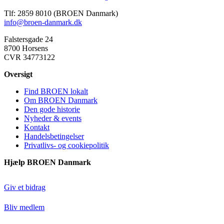
Frederikshavn
Tlf: 2859 8010 (BROEN Danmark)
BROEN Frederikssund
info@broen-danmark.dk
Frederikssund
Falstersgade 24
8700 Horsens
BROEN Greve
CVR 34773122
2670, Greve
Oversigt
BROEN Guldborgsund
Find BROEN lokalt
Guldborgsund
Om BROEN Danmark
Den gode historie
BROEN Haderslev
Nyheder & events
Kontakt
Haderslev
Handelsbetingelser
Privatlivs- og cookiepolitik
BROEN Halsnæs
Hjælp BROEN Danmark
Halsnæs
BROEN Hedensted
Giv et bidrag
Hedensted
Bliv medlem
BROEN Herlev