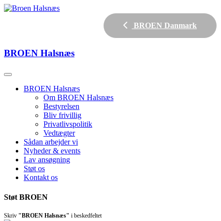
BROEN Danmark
BROEN
Halsnæs
BROEN Halsnæs
Om BROEN Halsnæs
Bestyrelsen
Bliv frivillig
Privatlivspolitik
Vedtægter
Sådan arbejder vi
Nyheder & events
Lav ansøgning
Støt os
Kontakt os
Støt BROEN
Skriv
"BROEN Halsnæs"
i beskedfeltet