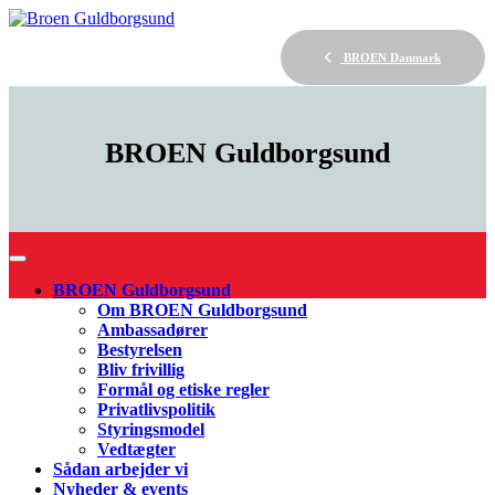
BROEN Danmark
BROEN
Guldborgsund
BROEN Guldborgsund
Om BROEN Guldborgsund
Ambassadører
Bestyrelsen
Bliv frivillig
Formål og etiske regler
Privatlivspolitik
Styringsmodel
Vedtægter
Sådan arbejder vi
Nyheder & events