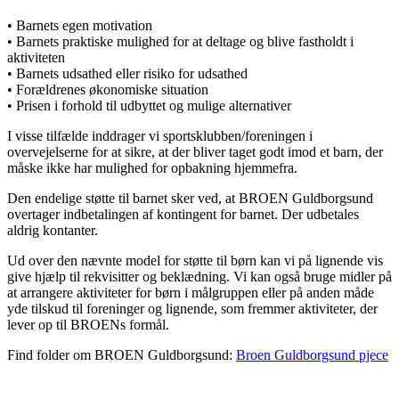
• Barnets egen motivation
• Barnets praktiske mulighed for at deltage og blive fastholdt i
aktiviteten
• Barnets udsathed eller risiko for udsathed
• Forældrenes økonomiske situation
• Prisen i forhold til udbyttet og mulige alternativer
I visse tilfælde inddrager vi sportsklubben/foreningen i
overvejelserne for at sikre, at der bliver taget godt imod et barn, der
måske ikke har mulighed for opbakning hjemmefra.
Den endelige støtte til barnet sker ved, at BROEN Guldborgsund
overtager indbetalingen af kontingent for barnet. Der udbetales
aldrig kontanter.
Ud over den nævnte model for støtte til børn kan vi på lignende vis
give hjælp til rekvisitter og beklædning. Vi kan også bruge midler på
at arrangere aktiviteter for børn i målgruppen eller på anden måde
yde tilskud til foreninger og lignende, som fremmer aktiviteter, der
lever op til BROENs formål.
Find folder om BROEN Guldborgsund:
Broen Guldborgsund pjece