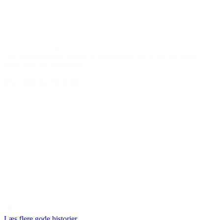
Den gode historie
Forælder til dreng på 17 år
”Jeg vil gerne takke meget for jeres hjælp. Da vi har fire børn i
huset, som går til fodbold.”
(Om støtte fra BROEN)
Læs flere gode historier