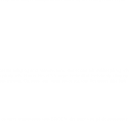
for tidligt og er et sensitivt barn. Han er ofte lidt usikker på sig selv
o på sig selv. Han er blevet SÅ meget bedre til at fordybe sig i ting og
hans træning. Og uden ‘din’ støtte havde jeg som flexjobber ikke haft
r en stærk organisation som BROEN, der tager vare på de økonomisk