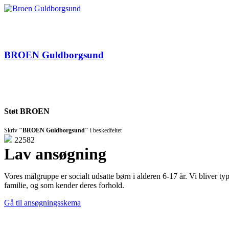
BROEN
Guldborgsund
BROEN Guldborgsund
Sådan arbejder vi
Nyheder &
Støt BROEN
Skriv
"BROEN Guldborgsund"
i beskedfeltet
22582
Lav ansøgning
Vores målgruppe er socialt udsatte børn i alderen 6-17 år. Vi bliver ty
familie, og som kender deres forhold.
Gå til ansøgningsskema