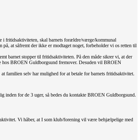
 i fritidsaktiviteten, skal barnets forældre/værge/kommunal
å, at såfremt der ikke er modtaget noget, forbeholder vi os retten til
rnet stopper til fritidsaktiviteten. På den måde sikrer vi, at der
øge støtte hos BROEN Guldborgsund fremover. Desuden vil BROEN
milien selv har mulighed for at betale for barnets fritidsaktivitet.
villig inden for de 3 uger, så bedes du kontakte BROEN Guldborgsund.
tivitet. Vi håber, at I som klub/forening vil være behjælpelige med