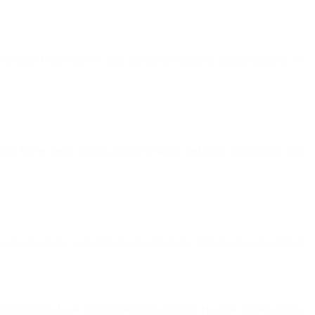
vildt! Fra at være en stille dreng, der sjældent åbnede munden, er
 dejligt. Det er mere, end jeg kunne forvente med hans udfordringer rent
n begrundelse, at de ikke havde råd til det, fordi det kan være lidt af
 med min bror Lasse og fodboldskole næste år. Har ikke prøvet endnu,