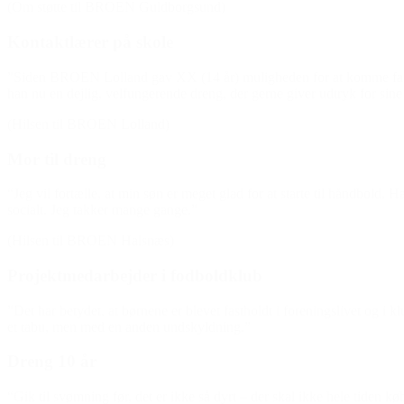
(Om støtte til BROEN Guldborgsund)
Kontaktlærer på skole
”Siden BROEN Lolland gav XX (14 år) muligheden for at komme fast i
han nu en dejlig, velfungerende dreng, der gerne giver udtryk for sine
(Hilsen til BROEN Lolland)
Mor til dreng
“Jeg vil fortælle, at min søn er meget glad for at starte til håndbold. 
socialt. Jeg takker mange gange.”
(Hilsen til BROEN Halsnæs)
Projektmedarbejder i fodboldklub
”Det har betydet, at børnene er blevet fastholdt i foreningslivet og i 
et tabu, men med en anden undskyldning.”
Dreng 10 år
“Gik til svømning før, det er ikke så dyrt – der skal ikke hele tiden