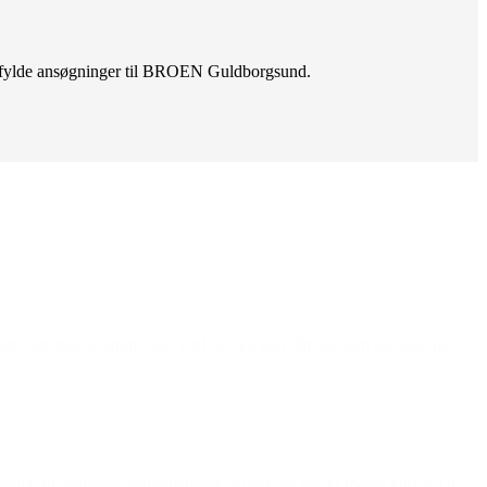
udfylde ansøgninger til BROEN Guldborgsund.
værk og opleve andre ting, end det jeg kan tilbyde dem og have det
ilje til løsninger, mulighedernes kunst, og der er meget kort vej til