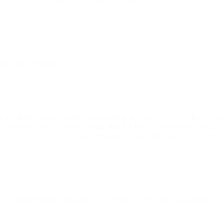
 som går til fodbold.”
, at BROEN Herlev støtter hans træning til Wing Tai. Teis er født 15 uger 
, er det en helt, helt anden dreng. Han har fået så meget selvtillid og tr
et ikke ville have nået denne udvikling, hvis det ikke havde været for 
t, Guldborgsund Kommune: “Vi er glade for, at vi her i kommunen ha