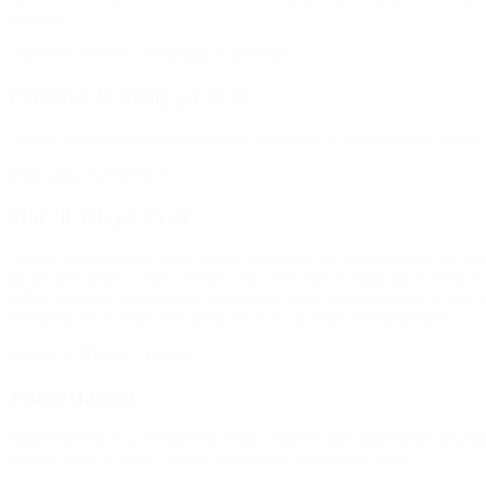
hjælpen.”
(Familiekonsulent i Silkeborg Kommune)
Forælder til dreng på 17 år
”Jeg vil gerne takke meget for jeres hjælp. Da vi har fire børn i huset,
(Om støtte fra BROEN)
Mor til Teis på 15 år
“Jeg vil bare fortælle, hvor stor en betydning det har været for min søn
og sin præstation – især i skolen. Men efter han er begyndt til Wing Tai
udføre opgaver selvstændigt. Det er min klare overbevisning, at han sl
mulighed for at betale den sport. Så vi er så evigt taknemmelige!”
(Hilsen til BROEN Herlev)
Janne Hansen
Janne Hansen (V), formand for Børn, Familie og Uddannelsesudvalge
udsatte børn, så de får samme muligheder som andre børn.”