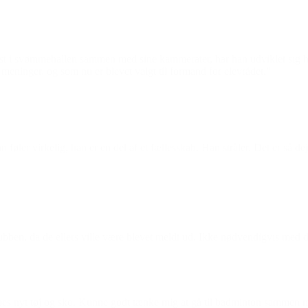
 svømmehallen sammen med sine kammerater, har han udviklet sig helt 
 meninger, og som nu er blevet valgt til formand for elevrådet.”
Han føler virkelig, han er en del af et fællesskab. Han stråler. Det er så
klubben, da de ellers ville være blevet meldt ud. Ikke nødvendigvis med de
 købes nyt tøj og sko. Kunne godt tænke mig at gå til badminton sammen