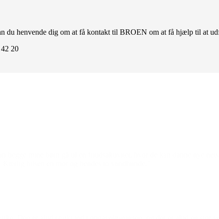
an du henvende dig om at få kontakt til BROEN om at få hjælp til at 
8 42 20
Den gode historie
 begge mine børn gå til en fritidsaktivitet, hvor de kan danne nye net
 jer! Kærlig hilsen en mor og hendes to vandhunde.”
. Den er altid tænkt ind i opgaveløsningen, og der er altid en stor velv