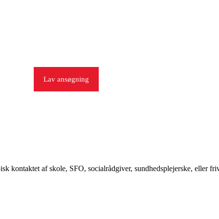
 events
Lav ansøgning
Støt os
Kontakt os
pisk kontaktet af skole, SFO, socialrådgiver, sundhedsplejerske, eller f