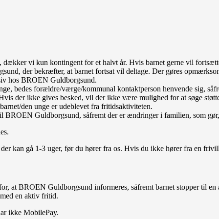
ker vi kun kontingent for et halvt år. Hvis barnet gerne vil fortsætte
d, der bekræfter, at barnet fortsat vil deltage. Der gøres opmærksom p
passiv hos BROEN Guldborgsund.
, bedes forældre/værge/kommunal kontaktperson henvende sig, såfremt ba
eter. Hvis der ikke gives besked, vil der ikke være mulighed for at s
arnet/den unge er udeblevet fra fritidsaktiviteten.
ROEN Guldborgsund, såfremt der er ændringer i familien, som gør, at fa
es.
er kan gå 1-3 uger, før du hører fra os. Hvis du ikke hører fra en fri
or, at BROEN Guldborgsund informeres, såfremt barnet stopper til en ak
ed en aktiv fritid.
 har ikke MobilePay.