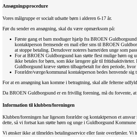
Ansøgningsprocedure
Vores målgruppe er socialt udsatte børn i alderen 6-17 år.
Før du sender en ansøgning, skal du være opmærksom på:
Første gang et barn modtager hjælp fra BROEN Guldborgsund, dæk
kontaktperson fremsende en mail eller sms til BROEN Guldborgsun
at stoppe betaling. Derudover noteres barnet/den unge som 
For at BROEN Guldborgsund kan støtte flest mulige børn og unge
ikke betales for børn, som ikke længere går til fritidsaktivit
Guldborgsund kræve støtten tilbagebetalt for den periode, hvor b
Forældre/værge/kommunal kontaktperson bedes henvende sig til B
For at en ansøgning kan komme i betragtning, skal alle felterne udfyld
Da BROEN Guldborgsund er en frivillig forening, må du forvente, at d
Information til klubben/foreningen
Klubben/foreningen har ligesom forældre og kontaktperson et ansvar f
dette, så vi fortsat kan støtte børn og unge i Guldborgsund Kommune m
Vi ønsker ikke at tilmeldes betalingsservice eller faste overførsler. Vi