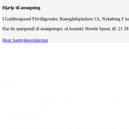
Hjælp til ansøgning
I Guldborgsund Frivilligcenter, Banegårdspladsen 1A, Nykøbing F k
Har du spørgsmål til ansøgninger, så kontakt: Henrik Spuur, tlf. 21 2
Hent Samtykkeerklæring
Mor til to børn
“Jeg er så taknemmelig for at have modtaget støtte fra BROEN. Nu kan
super sjovt! Det er simpelthen så vigtigt, det I gør, så tusind tak for
(Hilsen til BROEN Randers)
Familiekonsulent
“BROEN har igennem årene været en vigtig samarbejdspartner i mit virke