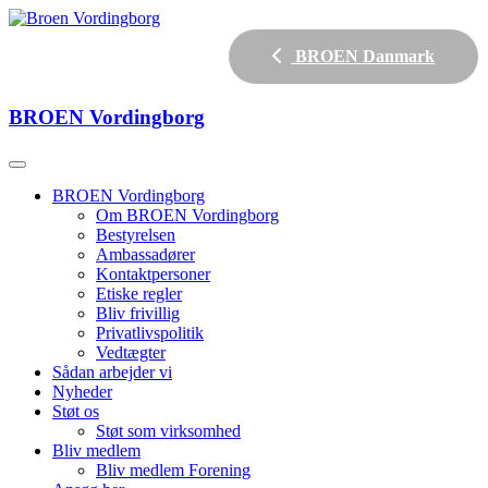
BROEN Danmark
BROEN
Vordingborg
BROEN Vordingborg
Om BROEN Vordingborg
Bestyrelsen
Ambassadører
Kontaktpersoner
Etiske regler
Bliv frivillig
Privatlivspolitik
Vedtægter
Sådan arbejder vi
Nyheder
Støt os
Støt som virksomhed
Bliv medlem
Bliv medlem Forening