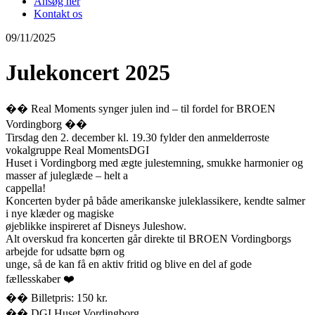
Ansøg her
Kontakt os
09/11/2025
Julekoncert 2025
�� Real Moments synger julen ind – til fordel for BROEN
Vordingborg ��
Tirsdag den 2. december kl. 19.30 fylder den anmelderroste
vokalgruppe Real MomentsDGI
Huset i Vordingborg med ægte julestemning, smukke harmonier og
masser af juleglæde – helt a
cappella!
Koncerten byder på både amerikanske juleklassikere, kendte salmer
i nye klæder og magiske
øjeblikke inspireret af Disneys Juleshow.
Alt overskud fra koncerten går direkte til BROEN Vordingborgs
arbejde for udsatte børn og
unge, så de kan få en aktiv fritid og blive en del af gode
fællesskaber ❤️
�� Billetpris: 150 kr.
�� DGI Huset Vordingborg