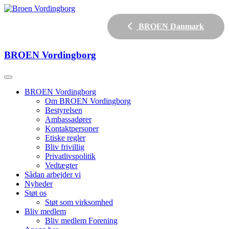
BROEN Danmark
BROEN
Vordingborg
BROEN Vordingborg
Om BROEN Vordingborg
Bestyrelsen
Ambassadører
Kontaktpersoner
Etiske regler
Bliv frivillig
Privatlivspolitik
Vedtægter
Sådan arbejder vi
Nyheder
Støt os
Støt som virksomhed
Bliv medlem
Bliv medlem Forening