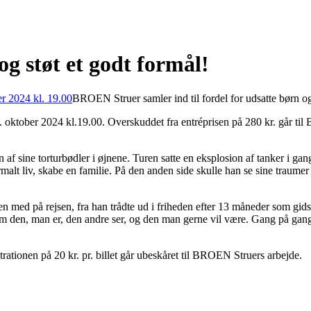
g støt et godt formål!
BROEN Struer samler ind til fordel for udsatte børn 
oktober 2024 kl.19.00. Overskuddet fra entréprisen på 280 kr. går til 
af sine torturbødler i øjnene. Turen satte en eksplosion af tanker i gan
rmalt liv, skabe en familie. På den anden side skulle han se sine traumer 
en med på rejsen, fra han trådte ud i friheden efter 13 måneder som gidse
em den, man er, den andre ser, og den man gerne vil være. Gang på gang h
rationen på 20 kr. pr. billet går ubeskåret til BROEN Struers arbejde.