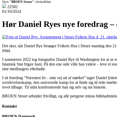
Skriv
"BROEN Struer"
i beskedfeltet
22582
01/10/2024
Hør Daniel Ryes nye foredrag – o
Det sker, når Daniel Rye besøger Folkets Hus i Struer mandag den 21. 
fritid.
I sommeren 2022 tog fotografen Daniel Rye til Washington for at se en 
Islamisk Stat frigav ham. På den ene side ville han videre – leve et no
sine medfangers efterladte.
I sit foredrag “Nærmest fri – min vej ud af mørket” tager Daniel lytter
overlevelseskamp, den universelle kamp for at finde sig til rette imell
revet tilbage. Til sidst konfronterede han sig selv og sin historie.
BROEN Struer arbejder frivilligt, og alle pengene minus billetadminist
Kontakt
BROEN Danmark