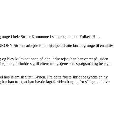
og unge i hele Struer Kommune i samarbejde med Folkets Hus.
BROEN Struers arbejde for at hjælpe udsatte børn og unge til en aktiv
g og blev kulminationen på den indre rejse, han har været på, siden
i øjnene, forholde sig til efterretningstjenesters spørgsmål og besøge
l hos Islamisk Stat i Syrien. Fra dette første skridt begyndte en ny
ar han troet, at han havde lagt fortiden bag sig for så igen at blive