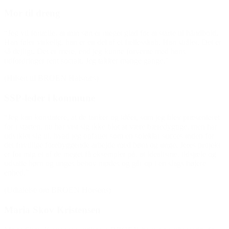
Mor til dreng
“Jeg vil fortælle, at min søn er meget glad for at starte til håndbold.
Han føler virkelig, han er en del af et fællesskab. Han stråler. Det er
så dejligt. Det er mere, end jeg kunne forvente med hans
udfordringer rent socialt. Jeg takker mange gange.”
(Hilsen til BROEN Halsnæs)
SSP-leder i kommune
“Jeg kan konstatere, at de tanker og idéer, som jeg blev præsenteret
for i starten, nu har vist sig ikke blot at være bæredygtige, men har
udviklet sig til, hvad jeg opfatter som en soleklar succes inden for
det frivillige forebyggende arbejde med børn og unge. Jeres projekt
er for mig et af de meget få eksempler på, at idealisme, ildsjæle og
udsatte børn og unges behov mødes og går op i en slags højere
enhed.”
(Udtalelse om BROEN Horsens)
Maria Skov Kristensen