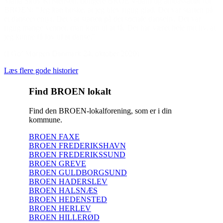
Maria Skov Kristensen, tidligere BROEN-barn og ambassadør for
BROEN: “Jeg kan huske, at jeg blev rigtig glad. Det var starten på
et danseeventyr. Det var starten på det sociale danseliv. Det var
rigtig mange venner, man kom til at få. Det har været hele mit liv, at
jeg kunne få lov til at danse.”
(I Go’ Morgen Danmark 24. oktober 2020)
Læs flere gode historier
Find BROEN lokalt
Find den BROEN-lokalforening, som er i din
kommune.
BROEN FAXE
BROEN FREDERIKSHAVN
BROEN FREDERIKSSUND
BROEN GREVE
BROEN GULDBORGSUND
BROEN HADERSLEV
BROEN HALSNÆS
BROEN HEDENSTED
BROEN HERLEV
BROEN HILLERØD