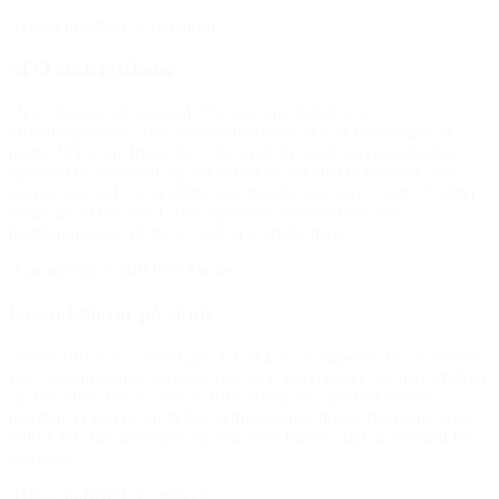
(Hilsen til BROEN-forening)
SFO-distriktsleder
“Jeg vil gerne på vegne af NN søge om tilskud til et
afslutningsstævne, som håndboldklubben skal til i slutningen af
marts. NN er en dreng, der i den grad får nogle succesoplevelser
igennem sit håndbold, og her er han en del af et fællesskab, som
gavner ham ind i sit skoleliv, som til tider kan være svært. Vi håber
meget på, at han kan få den oplevelse sammen med sine
holdkammerater, da det er med til at styrke ham.”
(I ansøgning til BROEN Tønder)
Kontaktlærer på skole
”Siden BROEN Lolland gav XX (14 år) muligheden for at komme
fast i svømmehallen sammen med sine kammerater, har han udviklet
sig helt vildt! Fra at være en stille dreng, der sjældent åbnede
munden, er han nu en dejlig, velfungerende dreng, der gerne giver
udtryk for sine meninger, og som nu er blevet valgt til formand for
elevrådet.”
(Hilsen til BROEN Lolland)