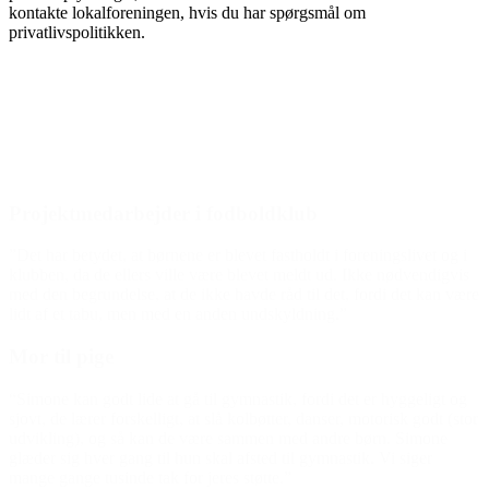
kontakte lokalforeningen, hvis du har spørgsmål om
privatlivspolitikken.
Den gode historie
Projektmedarbejder i fodboldklub
”Det har betydet, at børnene er blevet fastholdt i foreningslivet og i
klubben, da de ellers ville være blevet meldt ud. Ikke nødvendigvis
med den begrundelse, at de ikke havde råd til det, fordi det kan være
lidt af et tabu, men med en anden undskyldning.”
Mor til pige
“Simone kan godt lide at gå til gymnastik, fordi det er hyggeligt og
sjovt, de lærer forskelligt, at slå kolbøtter, danser, motorisk godt (stor
udvikling), og så kan de være sammen med andre børn. Simone
glæder sig hver gang til hun skal afsted til gymnastik. Vi siger
mange gange tusinde tak for jeres støtte.”