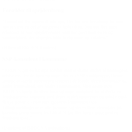
Forælder til spejderdreng
“Tusind tak for støtten til min søn. Det har stor betydning for min
søn at være en del af spejdernes fællesskab. Han har fået gode
relationer til sine spejdervenner, som har givet ham en ro og
samhørighed, der afspejles både herhjemme og i skolen.”
(Hilsen til BROEN Randers)
SSP-konsulent i kommune
“BROEN gør en kæmpe forskel med at skaffe midler til kontingent,
udstyr osv. for de børn og unge, der er i SSP’s målgruppe. Denne
gruppe er stærkt underrepræsenteret i de lokale idrætsforeninger og
andre fritidstilbud, der findes i kommunen. Men netop med
BROENs hjælp får disse børn og unge mulighed for at dyrke en
fritidsinteresse sammen med deres skolekammerater og måske også
få nye positive v
enskaber igennem fritidsinteressen.
Tilbagemeldingerne er alle positive, og der er flere eksempler på,
hvordan netop støtten fra BROEN har fået børn i gang med en
fritidsinteresse.”
(Udtalelse til BROEN Vordingborg)