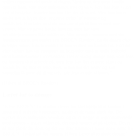
spiller computer det meste af dagen. Skolen og den nære familie
oplever ham, som mere indesluttet, trist og tavs. Selv har Jens svært
ved at beskrive, hvorfor han har fået det så svært. Men han har et
ønske om at bryde den ‘negative cirkel’ af isolation og
inaktivitet. Han taler med sin mor om at gå til fitness med sine
venner. Mor vil gerne bakke ham op, men har som
invalidepensionist ikke midlerne. Mor ansøger sammen med sin
familieterapeut om midler ved BROEN Randers, og får dagen efter
bevilget støtte. Jens begynder til fitness med sin kammerat. Kort tid
efter sælger han sin computer og begynder også at spille fodbold
med kammeraterne i weekenden. Der er stadig mange ting, som Jens
og familien skal arbejde på, men Jens har fået et mere aktivt og
socialt liv, og mor er lettet over, at han har det bedre og kan
samtidigt få mere tid til sig selv, når Jens er ude af huset.”
(Hilsen til BROEN Randers)
Lærer for to drenge
“Kære BROEN! To af mine elever har fået hjælp til at komme i
gang med at dyrke kampsport, og det er de rigtig glade for. Det
styrker deres indbyrdes venskab, og de er begge to supermotiverede
med sporten – jeg er sikker på, det også smitter af på skolen. Det er
til stor glæde for dem, og det var ikke kommet i stand uden støtte fra
BROEN. Tusind tak for støtten. Hilsen Lærer til to glade drenge”