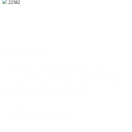
22582
Den gode historie
SFO-distriktsleder
“Jeg vil gerne på vegne af NN søge om tilskud til et
afslutningsstævne, som håndboldklubben skal til i slutningen af
marts. NN er en dreng, der i den grad får nogle succesoplevelser
igennem sit håndbold, og her er han en del af et fællesskab, som
gavner ham ind i sit skoleliv, som til tider kan være svært. Vi håber
meget på, at han kan få den oplevelse sammen med sine
holdkammerater, da det er med til at styrke ham.”
(I ansøgning til BROEN Tønder)
Træner i gymnastikforening
“Hvad er der ikke sket med Tasja (7 år) bare på et halvt år? Nu kan