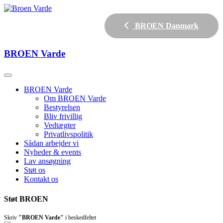
BROEN Danmark
BROEN
Varde
BROEN Varde
Om BROEN Varde
Bestyrelsen
Bliv frivillig
Vedtægter
Privatlivspolitik
Sådan arbejder vi
Nyheder & events
Lav ansøgning
Støt os
Kontakt os
Støt BROEN
Skriv
"BROEN Varde"
i beskedfeltet