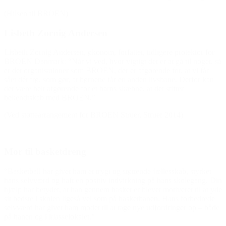
(Hilsen til BROEN)
Lisbeth Zornig Andersen
Lisbeth Zornig Andersen, økonom, forfatter, tidligere protektor for
BROEN Danmark: “Når vi ved, hvor vigtigt det er at gå til noget, så
er det organisationer som BROEN, der er afgørende for, at vi får
sået dét frø, som gør, at børnene får en anden livsbane. Derfor kan
det være helt afgørende for et barns skæbne, at det stifter
bekendtskab med BROEN.”
(Ved støttearrangement for BROEN Struer, Struer 2014)
Mor til basketdreng
“Basketball har givet ham et trygt og støttende fællesskab, styrket
hans selvværd og haft en positiv indvirkning på hans skolegang. Din
hjælp har betydet, at han gennem basket er blevet motiveret til at yde
sit bedste i skolen ligeså vel som på basketbanen. Hans forbedrede
selvværd har givet ham modet til at tage nye udfordringer op – både
på banen og i klasselokalet.”