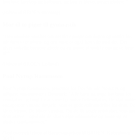
hun lave harehop og kolbøtter, og hun er blevet meget gladere.”
(Hilsen til BROEN-forening)
Mor til to piger til gymnastik
“Den mindste snakker om det flere gange om dagen og tumler løs,
når først vi er afsted, og den store er også helt vild med det. Det
giver virkelig børnene glæde og en masse at snakke om og se frem
til!”
(Hilsen til BROEN Lolland)
Poul Nyrup Rasmussen
Poul Nyrup Rasmussen, protektor for Det Sociale Netværk og
tidligere statsminister i Danmark: “Alle børn og unge har brug for
venskaber og brug for at være i positive fællesskaber. De skal møde
engagerede voksne ildsjæle, som er gode rollemodeller for dem. De
får et frirum. De bliver værdsat. Og de får nogle redskaber, som gør
dem aktive – også når de skal vælge uddannelse og finde sig en
plads i samfundslivet.”
(Ved overrækkelsen af Børnesagsprisen til BROEN, København
2015)