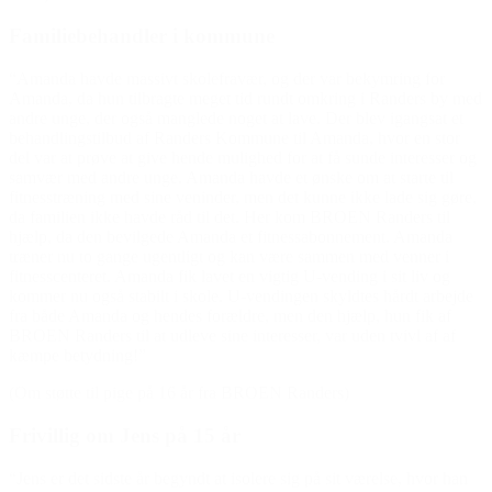
Familiebehandler i kommune
“Amanda havde massivt skolefravær, og der var bekymring for
Amanda, da hun tilbragte meget tid rundt omkring i Randers by med
andre unge, der også manglede noget at lave. Der blev igangsat et
behandlingstilbud af Randers Kommune til Amanda, hvor en stor
del var at prøve at give hende mulighed for at få sunde interesser og
samvær med andre unge. Amanda havde et ønske om at starte til
fitnesstræning med sine veninder, men det kunne ikke lade sig gøre,
da familien ikke havde råd til det. Her kom BROEN Randers til
hjælp, da den bevilgede Amanda et fitnessabonnement. Amanda
træner nu to gange ugentligt og kan være sammen med venner i
fitnesscenteret. Amanda fik lavet en vigtig U-vending i sit liv og
kommer nu også stabilt i skole. U-vendingen skyldtes hårdt arbejde
fra både Amanda og hendes forældre, men den hjælp, hun fik af
BROEN Randers til at udleve sine interesser, var uden tvivl af af
kæmpe betydning!”
(Om støtte til pige på 16 år fra BROEN Randers)
Frivillig om Jens på 15 år
“Jens er det sidste år begyndt at isolere sig på sit værelse, hvor han