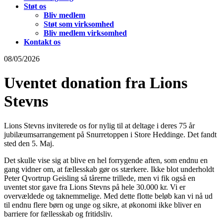
Støt os
Bliv medlem
Støt som virksomhed
Bliv medlem virksomhed
Kontakt os
08/05/2026
Uventet donation fra Lions
Stevns
Lions Stevns inviterede os for nylig til at deltage i deres 75 år
jubilæumsarrangement på Snurretoppen i Store Heddinge. Det fandt
sted den 5. Maj.
Det skulle vise sig at blive en hel forrygende aften, som endnu en
gang vidner om, at fællesskab gør os stærkere. Ikke blot underholdt
Peter Qvortrup Geisling så tårerne trillede, men vi fik også en
uventet stor gave fra Lions Stevns på hele 30.000 kr. Vi er
overvældede og taknemmelige. Med dette flotte beløb kan vi nå ud
til endnu flere børn og unge og sikre, at økonomi ikke bliver en
barriere for fællesskab og fritidsliv.