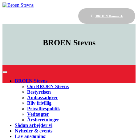
BROEN Danmark
BROEN
Stevns
BROEN Stevns
Om BROEN Stevns
Bestyrelsen
Ambassadører
Bliv frivillig
Privatlivspolitik
Vedtægter
Årsberetninger
Sådan arbejder vi
Nyheder & events
Lav ansøgning