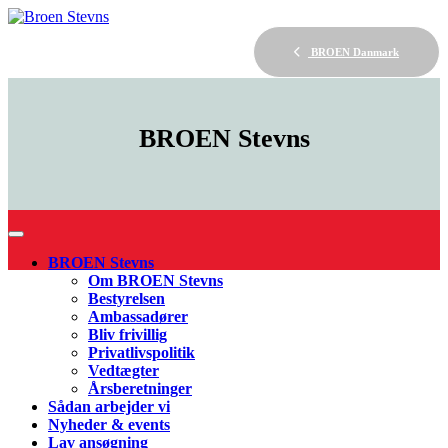
BROEN Danmark
BROEN
Stevns
BROEN Stevns
Om BROEN Stevns
Bestyrelsen
Ambassadører
Bliv frivillig
Privatlivspolitik
Vedtægter
Årsberetninger
Sådan arbejder vi
Nyheder & events
Lav ansøgning