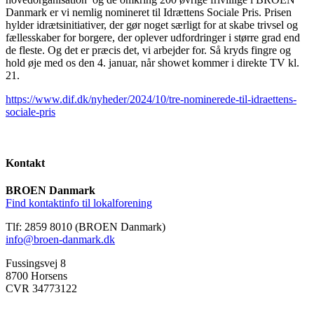
Danmark er vi nemlig nomineret til Idrættens Sociale Pris. Prisen
hylder idrætsinitiativer, der gør noget særligt for at skabe trivsel og
fællesskaber for borgere, der oplever udfordringer i større grad end
de fleste. Og det er præcis det, vi arbejder for. Så kryds fingre og
hold øje med os den 4. januar, når showet kommer i direkte TV kl.
21.
https://www.dif.dk/nyheder/2024/10/tre-nominerede-til-idraettens-
sociale-pris
Kontakt
BROEN Danmark
Find kontaktinfo til lokalforening
Tlf: 2859 8010 (BROEN Danmark)
info@broen-danmark.dk
Fussingsvej 8
8700 Horsens
CVR 34773122