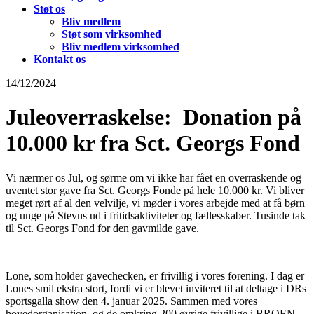
Støt os
Bliv medlem
Støt som virksomhed
Bliv medlem virksomhed
Kontakt os
14/12/2024
Juleoverraskelse: Donation på
10.000 kr fra Sct. Georgs Fond
Vi nærmer os Jul, og sørme om vi ikke har fået en overraskende og
uventet stor gave fra Sct. Georgs Fonde på hele 10.000 kr. Vi bliver
meget rørt af al den velvilje, vi møder i vores arbejde med at få børn
og unge på Stevns ud i fritidsaktiviteter og fællesskaber. Tusinde tak
til Sct. Georgs Fond for den gavmilde gave.
Lone, som holder gavechecken, er frivillig i vores forening. I dag er
Lones smil ekstra stort, fordi vi er blevet inviteret til at deltage i DRs
sportsgalla show den 4. januar 2025. Sammen med vores
hovedorganisation
og de omkring 200 øvrige frivillige i BROEN