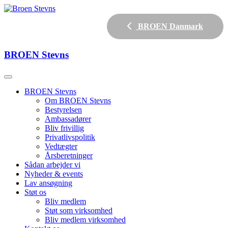
BROEN Danmark
BROEN
Stevns
BROEN Stevns
Om BROEN Stevns
Bestyrelsen
Ambassadører
Bliv frivillig
Privatlivspolitik
Vedtægter
Årsberetninger
Sådan arbejder vi
Nyheder & events
Lav ansøgning
Støt os
Bliv medlem
Støt som virksomhed
Bliv medlem virksomhed