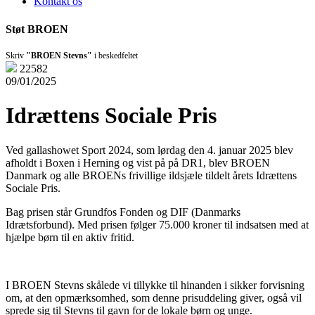
Kontakt os
Støt BROEN
Skriv
"BROEN Stevns"
i beskedfeltet
22582
09/01/2025
Idrættens Sociale Pris
Ved gallashowet Sport 2024, som lørdag den 4. januar 2025 blev
afholdt i Boxen i Herning og vist på på DR1, blev BROEN
Danmark og alle BROENs frivillige ildsjæle tildelt årets Idrættens
Sociale Pris.
Bag prisen står Grundfos Fonden og DIF (Danmarks
Idrætsforbund). Med prisen følger 75.000 kroner til indsatsen med at
hjælpe børn til en aktiv fritid.
I BROEN Stevns skålede vi tillykke til hinanden i sikker forvisning
om, at den opmærksomhed, som denne prisuddeling giver, også vil
sprede sig til Stevns til gavn for de lokale børn og unge.