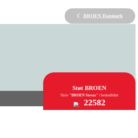
BROEN Danmark
Støt BROEN
Skriv
"BROEN Stevns"
i beskedfeltet
22582