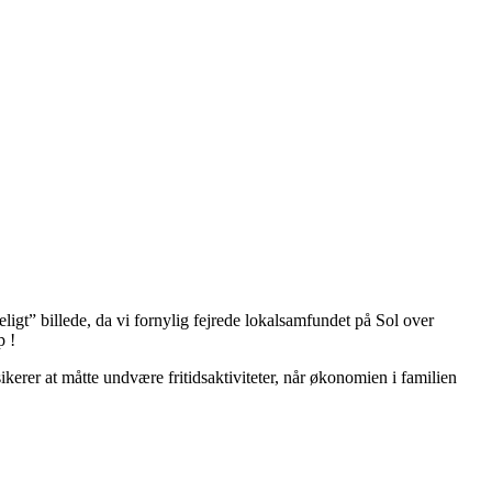
igt” billede, da vi fornylig fejrede lokalsamfundet på Sol over
p !
sikerer at måtte undvære fritidsaktiviteter, når økonomien i familien