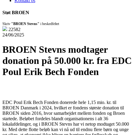
Kontakt os
Støt BROEN
Skriv
"BROEN Stevns"
i beskedfeltet
22582
24/06/2025
BROEN Stevns modtager
donation på 50.000 kr. fra EDC
Poul Erik Bech Fonden
EDC Poul Erik Bech Fonden donerede hele 1,15 mio. kr. til
BROEN Danmark i 2024, hvilket er fondens største donation til
BROEN siden 2016, hvor samarbejdet mellem fonden og Broen
startede. Beløbet fordeles blandt organisationens i alt 36
lokalafdelinger, og i BROEN Stevns har vi netop modtaget 50.000
kr. Med dette flotte beløb kan vi nå ud til endnu flere børn og unge
og sikre, at økonomi ikke bliver en barriere for fællesskab og