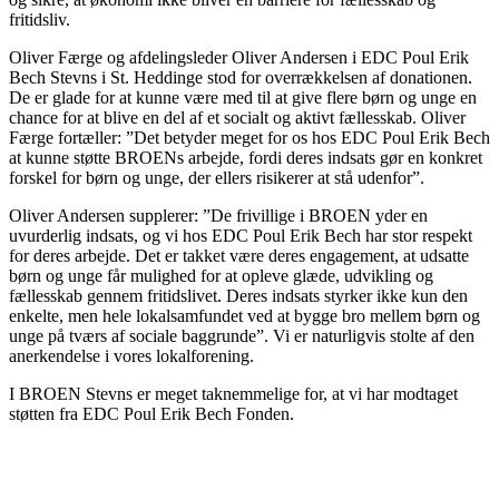
fritidsliv.
Oliver Færge og afdelingsleder Oliver Andersen i EDC Poul Erik
Bech Stevns i St. Heddinge stod for overrækkelsen af donationen.
De er glade for at kunne være med til at give flere børn og unge en
chance for at blive en del af et socialt og aktivt fællesskab. Oliver
Færge fortæller:
”Det betyder meget for os hos EDC Poul Erik Bech
at kunne støtte BROENs arbejde, fordi deres indsats gør en konkret
forskel for børn og unge, der ellers risikerer at stå udenfor”.
Oliver Andersen supplerer: ”De frivillige i BROEN yder en
uvurderlig indsats, og vi hos EDC Poul Erik Bech har stor respekt
for deres arbejde. Det er takket være deres engagement, at udsatte
børn og unge får mulighed for at opleve glæde, udvikling og
fællesskab gennem fritidslivet. Deres indsats styrker ikke kun den
enkelte, men hele lokalsamfundet ved at bygge bro mellem børn og
unge på tværs af sociale baggrunde”. Vi er naturligvis stolte af den
anerkendelse i vores lokalforening.
I BROEN Stevns er meget taknemmelige for, at vi har modtaget
støtten fra EDC Poul Erik Bech Fonden.