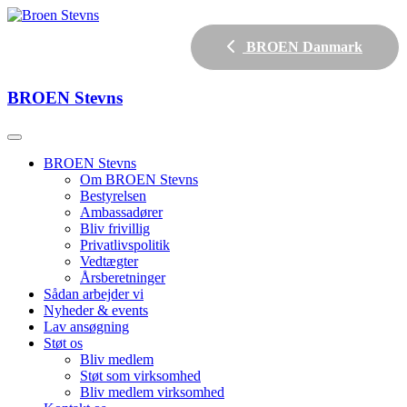
BROEN Danmark
BROEN
Stevns
BROEN Stevns
Om BROEN Stevns
Bestyrelsen
Ambassadører
Bliv frivillig
Privatlivspolitik
Vedtægter
Årsberetninger
Sådan arbejder vi
Nyheder & events
Lav ansøgning
Støt os
Bliv medlem
Støt som virksomhed
Bliv medlem virksomhed