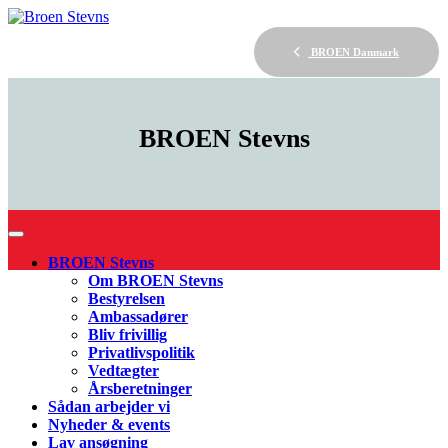
BROEN Danmark
BROEN
Stevns
BROEN Stevns
Om BROEN Stevns
Bestyrelsen
Ambassadører
Bliv frivillig
Privatlivspolitik
Vedtægter
Årsberetninger
Sådan arbejder vi
Nyheder & events
Lav ansøgning