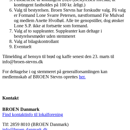
kontingent fastholdes på 100 kr. årligt.)
Valg til bestyrelsen. Broen Stevns har forskudte valg. På valg
er Formand Lone Svarre Petersen, næstformand Fie Mulvad
og medlem Anette Hvolbøl. Alle tre genopstiller, dog ønsker
Lone S.P. ikke at fortsætte som formand.
Valg af to suppleanter. Suppleanter kan deltage i
bestyrelsesmøder uden stemmeret
Valg af bilagskontrollant
Eventuelt
Tilmelding af hensyn til brød og kaffe senest den 23. marts til
info@broen-stevns.dk
For deltagelse i og stemmeret på generalforsamlingen kan
medlemsskab af BROEN Stevns oprettes
her.
Kontakt
BROEN Danmark
Find kontaktinfo til lokalforening
Tlf: 2859 8010 (BROEN Danmark)
info@broen-danmark.dk