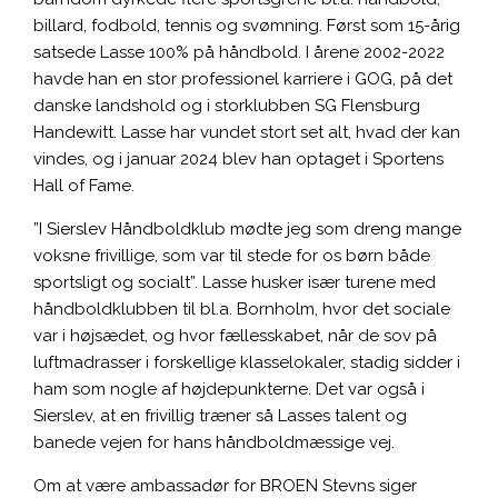
billard, fodbold, tennis og svømning. Først som 15-årig
satsede Lasse 100% på håndbold. I årene 2002-2022
havde han en stor professionel karriere i GOG, på det
danske landshold og i storklubben SG Flensburg
Handewitt. Lasse har vundet stort set alt, hvad der kan
vindes, og i januar 2024 blev han optaget i Sportens
Hall of Fame.
”I Sierslev Håndboldklub mødte jeg som dreng mange
voksne frivillige, som var til stede for os børn både
sportsligt og socialt”. Lasse husker især turene med
håndboldklubben til bl.a. Bornholm, hvor det sociale
var i højsædet, og hvor fællesskabet, når de sov på
luftmadrasser i forskellige klasselokaler, stadig sidder i
ham som nogle af højdepunkterne. Det var også i
Sierslev, at en frivillig træner så Lasses talent og
banede vejen for hans håndboldmæssige vej.
Om at være ambassadør for BROEN Stevns siger