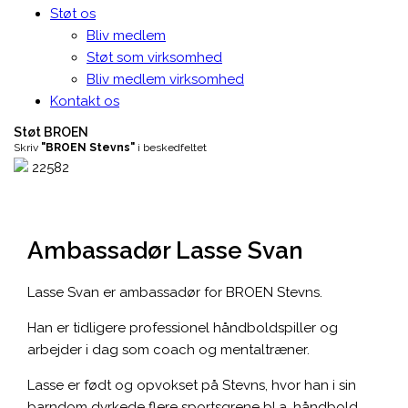
Støt os
Bliv medlem
Støt som virksomhed
Bliv medlem virksomhed
Kontakt os
Støt BROEN
Skriv
"BROEN Stevns"
i beskedfeltet
22582
Ambassadør Lasse Svan
Lasse Svan er ambassadør for BROEN Stevns.
Han er tidligere professionel håndboldspiller og
arbejder i dag som coach og mentaltræner.
Lasse er født og opvokset på Stevns, hvor han i sin
barndom dyrkede flere sportsgrene bl.a. håndbold,