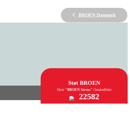
BROEN Danmark
Støt BROEN
Skriv
"BROEN Stevns"
i beskedfeltet
22582