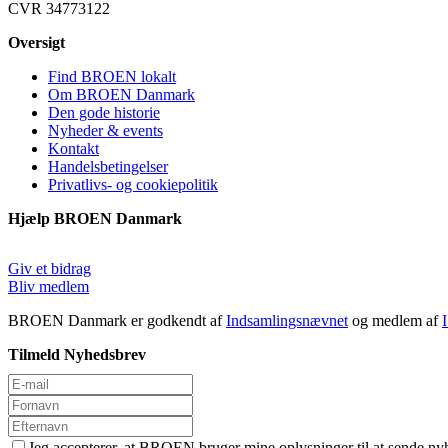
CVR 34773122
Oversigt
Find BROEN lokalt
Om BROEN Danmark
Den gode historie
Nyheder & events
Kontakt
Handelsbetingelser
Privatlivs- og cookiepolitik
Hjælp BROEN Danmark
Giv et bidrag
Bliv medlem
BROEN Danmark er godkendt af
Indsamlingsnævnet
og medlem af
Tilmeld Nyhedsbrev
Jeg accepterer, at BROEN bruger mine oplysninger til at sende ny