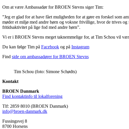
Om at være Ambassadør for BROEN Stevns siger Tim:
”Jeg er glad for at have fået muligheden for at gøre en forskel som am
møder et miljø med andre børn og voksne frivillige, hvor de trives og 
fritidsaktivitet på lige fod med andre børn”.
Vi er i BROEN Stevns meget taknemmelige for, at Tim Schou vil være
Du kan følge Tim på
Facebook
og på
Instagram
Find
side om ambassadører for BROEN Stevns
Tim Schou (foto: Simone Schødts)
Kontakt
BROEN Danmark
Find kontaktinfo til lokalforening
Tlf: 2859 8010 (BROEN Danmark)
info@broen-danmark.dk
Fussingsvej 8
8700 Horsens