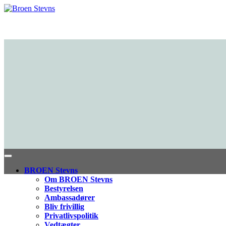
BROEN Stevns
Om BROEN Stevns
Bestyrelsen
Ambassadører
Bliv frivillig
Privatlivspolitik
Vedtægter