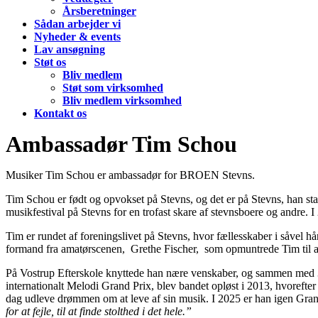
Årsberetninger
Sådan arbejder vi
Nyheder & events
Lav ansøgning
Støt os
Bliv medlem
Støt som virksomhed
Bliv medlem virksomhed
Kontakt os
Ambassadør Tim Schou
Musiker Tim Schou er ambassadør for BROEN Stevns.
Tim Schou er født og opvokset på Stevns, og det er på Stevns, han sta
musikfestival på Stevns for en trofast skare af stevnsboere og andre. I
Tim er rundet af foreningslivet på Stevns, hvor fællesskaber i såve
formand fra amatørscenen, Grethe Fischer, som opmuntrede Tim til at 
På Vostrup Efterskole knyttede han nære venskaber, og sammen med 3 e
internationalt Melodi Grand Prix, blev bandet opløst i 2013, hvorefter
dag udleve drømmen om at leve af sin musik. I 2025 er han igen Gra
for at fejle, til at finde stolthed i det hele.”