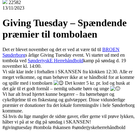
22582
13/11/2023
Giving Tuesday – Spændende
præmier til tombolaen
Det er blevet november og det er ved at være tid til
BROEN
Sønderborg
s årlige Giving Tuesday event. Vi starter ud med en
tombola ved
SønderjyskE Herrehåndbold
kamp på søndag d. 19
november kl. 14:00.
Vi står klar inde i forhallen i SKANSEN fra klokken 12:30. Alle er
meget velkomne, og man behøver ikke at se håndbold for at komme
og spille med i tombolaen
Det koster 5 kr. pr. lod og husk at
det går til et godt formål – nemlig udsatte børn og unge
Vi har alt hvad hjertet kunne begærer – fra børnebøger og
cykelhjelme til en fiskestang og gulvtæpper. Disse vidunderlige
præmier er donationer fra det lokale forretningsliv i hele Sønderborg
kommune.
Så hvis du lige mangler de sidste gaver, eller gerne vil prøve lykken,
håber vi på at se dig på søndag i SKANSEN!
#givingtuesday #tombola #skansen #sønderjyskeherrehåndbold